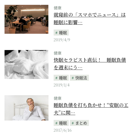
健康
就寝前の「スマホでニュース」は
睡眠に影響…
睡眠
2019/4/9
健康
快眠セラピスト直伝！ 睡眠負債
を週末にう…
睡眠
快眠法
2019/1/4
健康
睡眠負債を打ち負かせ！“安眠の工
夫”に関…
睡眠
まとめ
2017/6/16