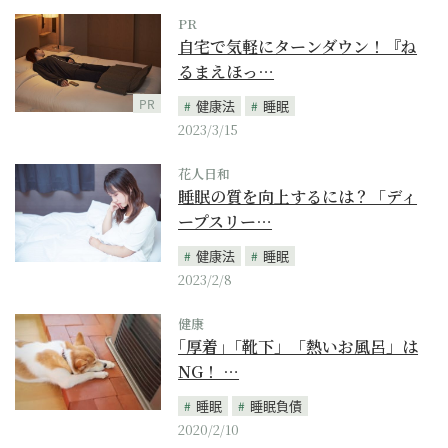
PR
自宅で気軽にターンダウン！『ね
るまえほっ…
PR
健康法
睡眠
2023/3/15
花人日和
睡眠の質を向上するには？「ディ
ープスリー…
健康法
睡眠
2023/2/8
健康
｢厚着｣「靴下」「熱いお風呂」は
NG！ …
睡眠
睡眠負債
2020/2/10