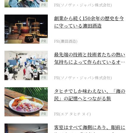
PR
PR(ソノヴァ・ジャパン株式会社)
創業から続く150余年の歴史を今
に守っている濵田酒造
PR
PR(濵田酒造)
最先端の技術と技術者たちの熱い
気持ちによって作られているオー
ダーメイド補聴器
PR
PR(ソノヴァ・ジャパン株式会社)
タヒチでしか味わえない、「海の
民」の記憶へとつながる旅
PR
PR(エア タヒチ ヌイ)
客室はすべて海側にあり、眼前に