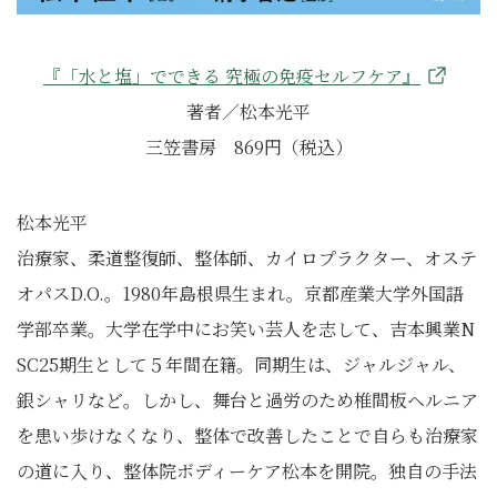
『「水と塩」でできる 究極の免疫セルフケア』
著者／松本光平
三笠書房 869円（税込）
松本光平
治療家、柔道整復師、整体師、カイロプラクター、オステ
オパスD.O.。1980年島根県生まれ。京都産業大学外国語
学部卒業。大学在学中にお笑い芸人を志して、吉本興業N
SC25期生として５年間在籍。同期生は、ジャルジャル、
銀シャリなど。しかし、舞台と過労のため椎間板ヘルニア
を患い歩けなくなり、整体で改善したことで自らも治療家
の道に入り、整体院ボディーケア松本を開院。独自の手法