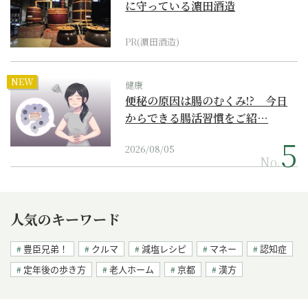
に守っている濵田酒造
PR(濵田酒造)
NEW
健康
便秘の原因は腸のむくみ!? 今日
からできる腸活習慣をご紹…
2026/08/05
No.
人気のキーワード
豊臣兄弟！
クルマ
減塩レシピ
マネー
認知症
定年後の歩き方
老人ホーム
京都
漢方