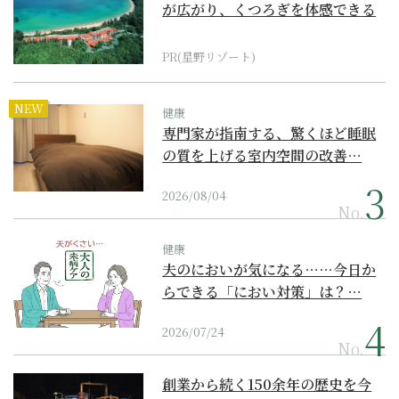
が広がり、くつろぎを体感できる
『西表島ホテル by...
PR(星野リゾート)
NEW
健康
専門家が指南する、驚くほど睡眠
の質を上げる室内空間の改善…
2026/08/04
No.
健康
夫のにおいが気になる……今日か
らできる「におい対策」は？…
2026/07/24
No.
創業から続く150余年の歴史を今