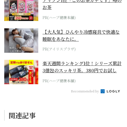
アマゾン1位「このお茶ガチです」噂の
お茶
PR(ハーブ健康本舗)
【大人気】ひんやり冷感寝具で快適な
睡眠をあなたに。
PR(アイリスプラザ)
楽天週間ランキング1位！シリーズ累計
3億包のスッキリ茶。380円でお試し
PR(ハーブ健康本舗)
Recommended by
関連記事