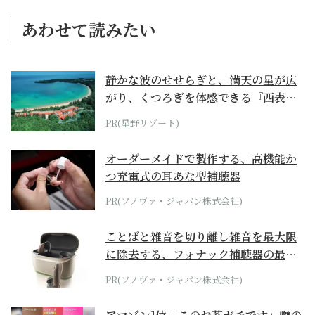
あわせて読みたい
静かな波のせせらぎと、満天の星が広
がり、くつろぎを体感できる『西表島
ホテル by...
PR(星野リゾート)
オーダーメイドで製作する、高機能か
つ充電式の耳あな型補聴器
PR(ソノヴァ・ジャパン株式会社)
ことばと雑音を切り離し雑音を最大限
に除去する、フォナック補聴器の最上
位モデル
PR(ソノヴァ・ジャパン株式会社)