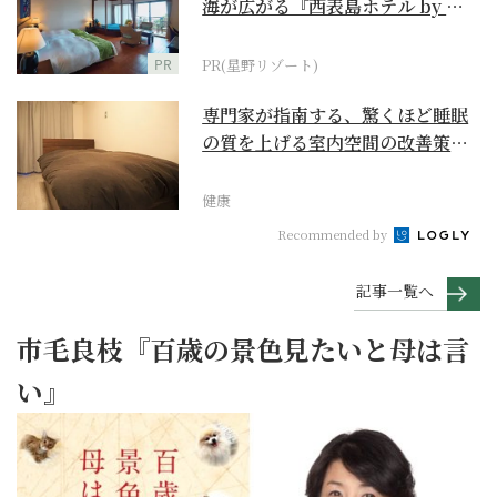
海が広がる『西表島ホテル by 星
野リゾート』
PR
PR(星野リゾート)
専門家が指南する、驚くほど睡眠
の質を上げる室内空間の改善策と
は
健康
Recommended by
記事一覧へ
市毛良枝『百歳の景色見たいと母は言
い』