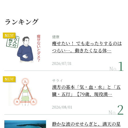
ランキング
NEW
健康
痩せたい！ でも走ったりするのは
つらい…。動きたくなる体…
2026/07/31
No.
NEW
サライ
漢方の基本「気・血・水」と「五
臓・五行」【79歳、現役漢…
2026/08/01
No.
静かな波のせせらぎと、満天の星