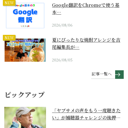
NEW
Google翻訳をChromeで使う基
本…
2026/08/06
NEW
夏にぴったりな焼酎アレンジを吉
尾編集長が…
2026/08/05
記事一覧へ
ピックアップ
「ヤブサメの声をもう一度聴きた
い」が補聴器チャレンジの後押し
に