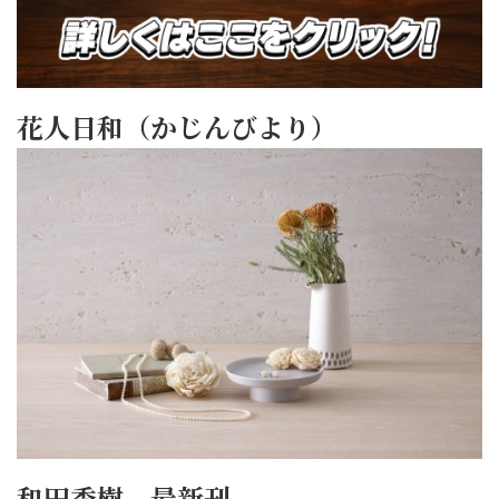
花人日和（かじんびより）
和田秀樹 最新刊