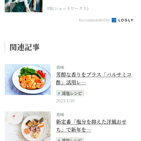
PR(ショットワークス)
Recommended by
関連記事
美味
芳醇な香りをプラス「バルサミコ
酢」活用レ…
減塩レシピ
2023/1/10
美味
新定番「塩分を抑えた洋風おせ
ち」で新年を…
減塩レシピ