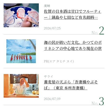
美味
佐賀の日本酒は甘口でフルーティ
ー｜鍋島や七田など有名銘柄…
2026/07/25
No.
海の民が紡いだ文化。かつてのポ
リネシアの中心地であり現在の世
界遺産からみえてくる...
PR(エア タヒチ ヌイ)
サライ
蕎麦屋の天ぷら「吾妻橋やぶそ
ば」（東京 本所吾妻橋）
2026/07/19
No.