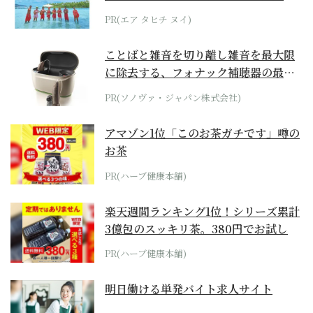
らみえてくる...
PR(エア タヒチ ヌイ)
ことばと雑音を切り離し雑音を最大限
に除去する、フォナック補聴器の最上
位モデル
PR(ソノヴァ・ジャパン株式会社)
アマゾン1位「このお茶ガチです」噂の
お茶
PR(ハーブ健康本舗)
楽天週間ランキング1位！シリーズ累計
3億包のスッキリ茶。380円でお試し
PR(ハーブ健康本舗)
明日働ける単発バイト求人サイト