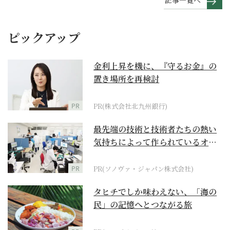
記事一覧へ
ピックアップ
金利上昇を機に、『守るお金』の
置き場所を再検討
PR
PR(株式会社北九州銀行)
最先端の技術と技術者たちの熱い
気持ちによって作られているオー
ダーメイド補聴器
PR
PR(ソノヴァ・ジャパン株式会社)
タヒチでしか味わえない、「海の
民」の記憶へとつながる旅