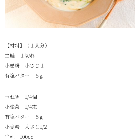
【材料】（１人分）
生鮭 １切れ
小麦粉 小さじ１
有塩バター ５g
玉ねぎ 1/4個
小松菜 1/4束
有塩バター ５g
小麦粉 大さじ1/2
牛乳 100cc