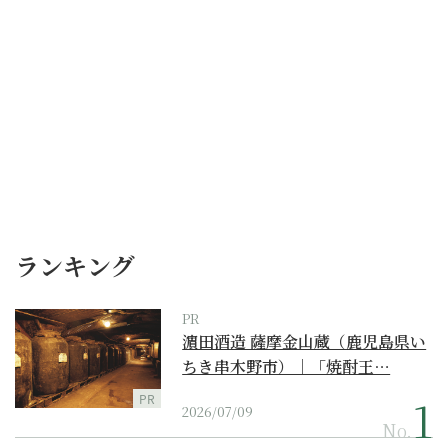
ランキング
PR
濵田酒造 薩摩金山蔵（鹿児島県い
ちき串木野市）｜「焼酎王…
PR
2026/07/09
No.