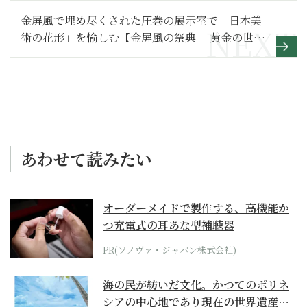
金屏風で埋め尽くされた圧巻の展示室で「日本美
術の花形」を愉しむ【金屏風の祭典 －黄金の世界
へようこそ－】
あわせて読みたい
オーダーメイドで製作する、高機能か
つ充電式の耳あな型補聴器
PR(ソノヴァ・ジャパン株式会社)
海の民が紡いだ文化。かつてのポリネ
シアの中心地であり現在の世界遺産か