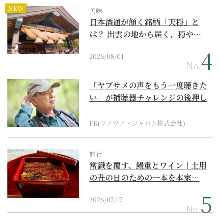
NEW
美味
日本酒通が頷く銘柄「天穏」と
は？ 出雲の地から届く、穏や…
2026/08/01
No.
「ヤブサメの声をもう一度聴きた
い」が補聴器チャレンジの後押し
に
PR(ソノヴァ・ジャパン株式会社)
旅行
常識を覆す、鰻重とワイン｜土用
の丑の日のための一本を本家…
2026/07/17
No.