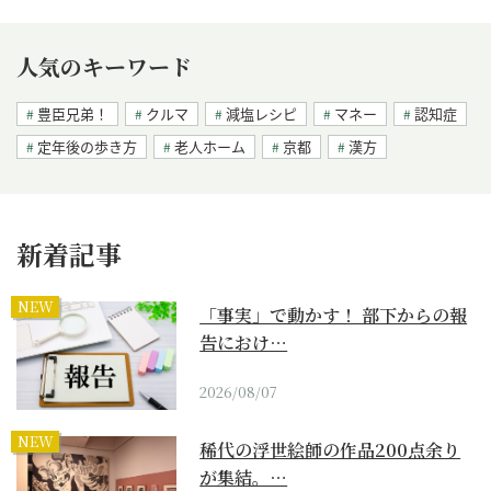
人気のキーワード
豊臣兄弟！
クルマ
減塩レシピ
マネー
認知症
定年後の歩き方
老人ホーム
京都
漢方
新着記事
NEW
「事実」で動かす！ 部下からの報
告におけ…
2026/08/07
NEW
稀代の浮世絵師の作品200点余り
が集結。…