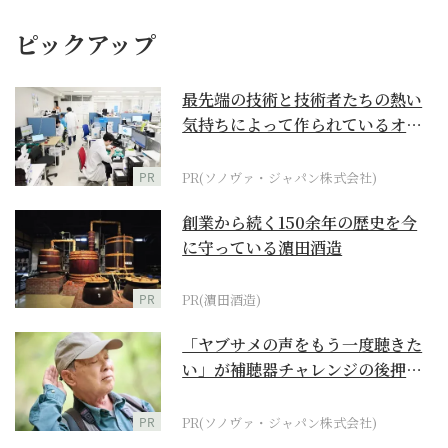
ピックアップ
最先端の技術と技術者たちの熱い
気持ちによって作られているオー
ダーメイド補聴器
PR
PR(ソノヴァ・ジャパン株式会社)
創業から続く150余年の歴史を今
に守っている濵田酒造
PR
PR(濵田酒造)
「ヤブサメの声をもう一度聴きた
い」が補聴器チャレンジの後押し
に
PR
PR(ソノヴァ・ジャパン株式会社)