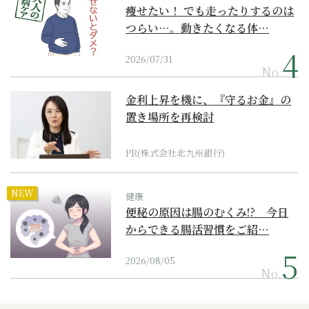
痩せたい！ でも走ったりするのは
つらい…。動きたくなる体…
2026/07/31
No.
金利上昇を機に、『守るお金』の
置き場所を再検討
PR(株式会社北九州銀行)
NEW
健康
便秘の原因は腸のむくみ!? 今日
からできる腸活習慣をご紹…
2026/08/05
No.