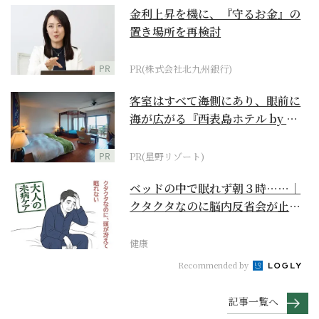
金利上昇を機に、『守るお金』の
置き場所を再検討
PR
PR(株式会社北九州銀行)
客室はすべて海側にあり、眼前に
海が広がる『西表島ホテル by 星
野リゾート』
PR
PR(星野リゾート)
ベッドの中で眠れず朝３時……｜
クタクタなのに脳内反省会が止ま
らない【大人の未病ケ...
健康
Recommended by
記事一覧へ