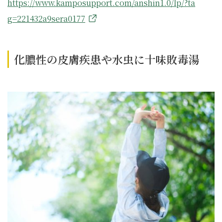
https://www.kamposupport.com/anshin1.0/lp/?ta
g=221432a9sera0177
化膿性の皮膚疾患や水虫に十味敗毒湯