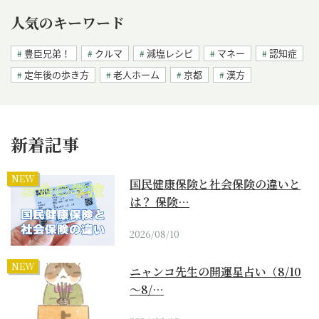
人気のキーワード
豊臣兄弟！
クルマ
減塩レシピ
マネー
認知症
定年後の歩き方
老人ホーム
京都
漢方
新着記事
NEW
国民健康保険と社会保険の違いと
は？ 保険…
2026/08/10
NEW
ニャンコ先生の開運星占い（8/10
～8/…