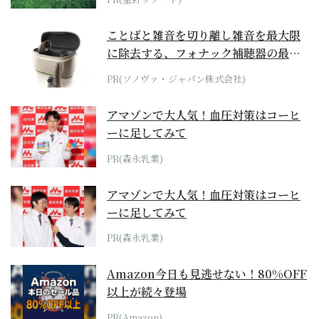
ことばと雑音を切り離し雑音を最大限
に除去する、フォナック補聴器の最上
位モデル
PR(ソノヴァ・ジャパン株式会社)
アマゾンで大人気！血圧対策はコーヒ
ーに足してみて
PR(森永乳業)
アマゾンで大人気！血圧対策はコーヒ
ーに足してみて
PR(森永乳業)
Amazon今日も見逃せない！80%OFF
以上が続々登場
PR(Amazon)