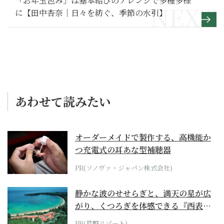
「お年玉包み」は基本結びのアレンジで多種多様
に【田中杏奈｜日々を紡ぐ、季節の水引】
あわせて読みたい
オーダーメイドで製作する、高機能か
つ充電式の耳あな型補聴器
PR(ソノヴァ・ジャパン株式会社)
静かな波のせせらぎと、満天の星が広
がり、くつろぎを体感できる『西表島
ホテル by...
PR(星野リゾート)