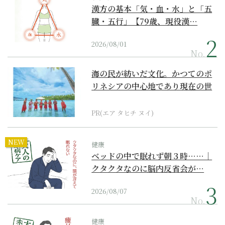
漢方の基本「気・血・水」と「五
臓・五行」【79歳、現役漢…
2026/08/01
No.
海の民が紡いだ文化。かつてのポ
リネシアの中心地であり現在の世
界遺産からみえてくる...
PR(エア タヒチ ヌイ)
NEW
健康
ベッドの中で眠れず朝３時……｜
クタクタなのに脳内反省会が…
2026/08/07
No.
健康