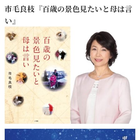
市毛良枝『百歳の景色見たいと母は言
い』