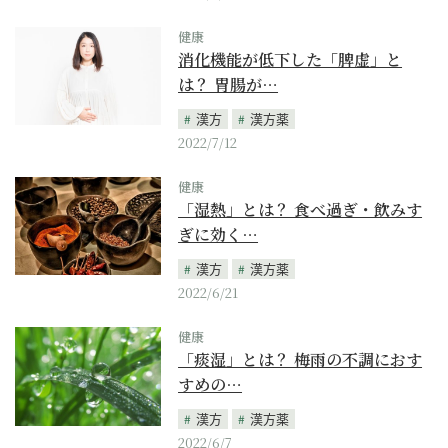
健康
消化機能が低下した「脾虚」と
は？ 胃腸が…
漢方
漢方薬
2022/7/12
健康
「湿熱」とは？ 食べ過ぎ・飲みす
ぎに効く…
漢方
漢方薬
2022/6/21
健康
「痰湿」とは？ 梅雨の不調におす
すめの…
漢方
漢方薬
2022/6/7