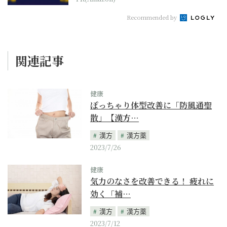
Recommended by
関連記事
健康
ぽっちゃり体型改善に「防風通聖
散」【漢方…
漢方
漢方薬
2023/7/26
健康
気力のなさを改善できる！ 疲れに
効く「補…
漢方
漢方薬
2023/7/12