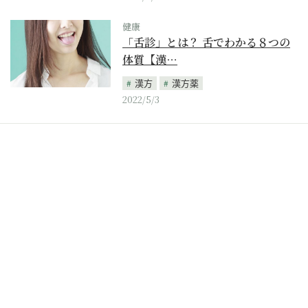
健康
「舌診」とは？ 舌でわかる８つの
体質【漢…
漢方
漢方薬
2022/5/3