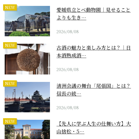
NEW
愛媛県立とべ動物園｜見せること
よりも生き…
2026/08/08
NEW
古酒の魅力と楽しみ方とは？｜日
本酒熟成酒…
2026/08/08
NEW
清洲会議の舞台「尾張国」とは？
信長の統…
2026/08/08
NEW
【先人に学ぶ人生の仕舞い方】大
山捨松・5…