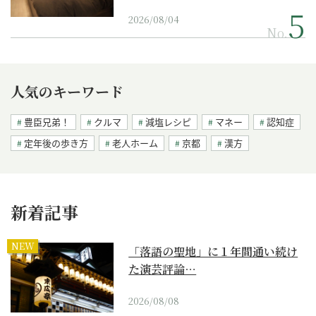
2026/08/04
No.
人気のキーワード
豊臣兄弟！
クルマ
減塩レシピ
マネー
認知症
定年後の歩き方
老人ホーム
京都
漢方
新着記事
NEW
「落語の聖地」に１年間通い続け
た演芸評論…
2026/08/08