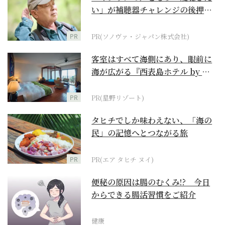
い」が補聴器チャレンジの後押し
に
PR
PR(ソノヴァ・ジャパン株式会社)
客室はすべて海側にあり、眼前に
海が広がる『西表島ホテル by 星
野リゾート』
PR
PR(星野リゾート)
タヒチでしか味わえない、「海の
民」の記憶へとつながる旅
PR
PR(エア タヒチ ヌイ)
便秘の原因は腸のむくみ!? 今日
からできる腸活習慣をご紹介
健康