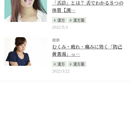
「舌診」とは？ 舌でわかる８つの
体質【漢…
漢方
漢方薬
2022/5/3
健康
むくみ・疲れ・痛みに効く「防己
黄耆湯」っ…
漢方
漢方薬
2022/3/22