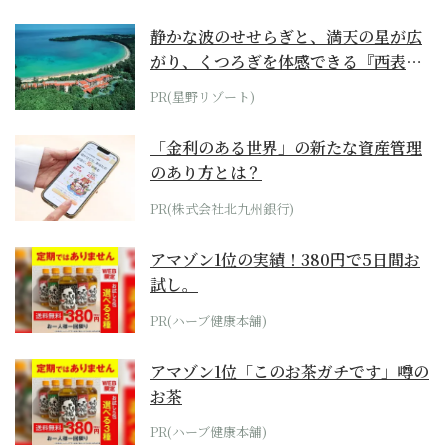
静かな波のせせらぎと、満天の星が広
がり、くつろぎを体感できる『西表島
ホテル by...
PR(星野リゾート)
「金利のある世界」の新たな資産管理
のあり方とは？
PR(株式会社北九州銀行)
アマゾン1位の実績！380円で5日間お
試し。
PR(ハーブ健康本舗)
アマゾン1位「このお茶ガチです」噂の
お茶
PR(ハーブ健康本舗)