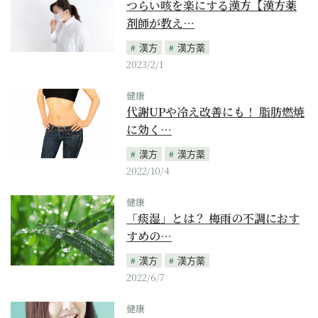
つらい咳を楽にする漢方【漢方薬
剤師が教え…
漢方
漢方薬
2023/2/1
健康
代謝UPや冷え改善にも！ 脂肪燃焼
に効く…
漢方
漢方薬
2022/10/4
健康
「痰湿」とは？ 梅雨の不調におす
すめの…
漢方
漢方薬
2022/6/7
健康