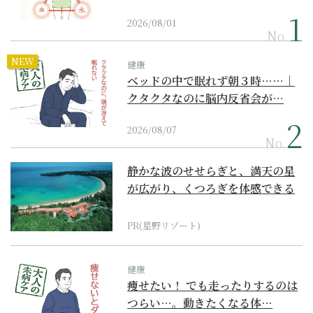
2026/08/01
No.
NEW
健康
ベッドの中で眠れず朝３時……｜
クタクタなのに脳内反省会が…
2026/08/07
No.
静かな波のせせらぎと、満天の星
が広がり、くつろぎを体感できる
『西表島ホテル by...
PR(星野リゾート)
健康
痩せたい！ でも走ったりするのは
つらい…。動きたくなる体…