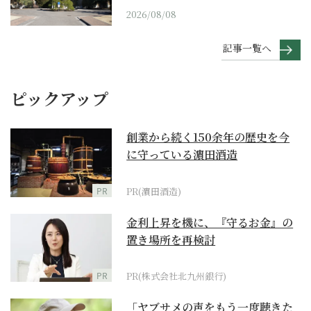
2026/08/08
記事一覧へ
ピックアップ
創業から続く150余年の歴史を今
に守っている濵田酒造
PR
PR(濵田酒造)
金利上昇を機に、『守るお金』の
置き場所を再検討
PR
PR(株式会社北九州銀行)
「ヤブサメの声をもう一度聴きた