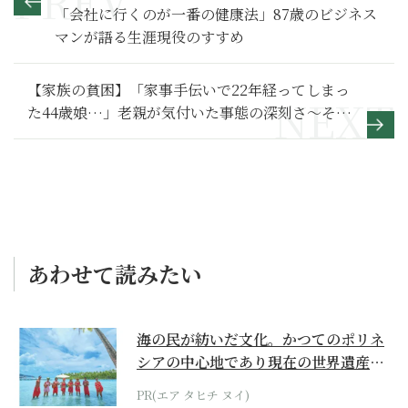
「会社に行くのが一番の健康法」87歳のビジネス
マンが語る生涯現役のすすめ
【家族の貧困】「家事手伝いで22年経ってしまっ
た44歳娘…」老親が気付いた事態の深刻さ～その
１～
あわせて読みたい
海の民が紡いだ文化。かつてのポリネ
シアの中心地であり現在の世界遺産か
らみえてくる...
PR(エア タヒチ ヌイ)