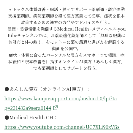
デトックス体質改善・腸活・膣ケアサポート薬剤師・認定運動
支援薬剤師。病院薬剤師を経て漢方薬局にて従事。症状を根本
改善するための漢方の啓発やアドバイスを行う。
健康・美容情報を発信するMedical Health -メディヘルス-you
tubeチャンネルでは、お薬最適化薬剤師として「無駄な服薬は
お財布と体の敵！」をモットーに薬の最適な選び方を解説する
動画を公開中。
症状・体質に合ったパーソナルな漢方をスマホ一つで相談、症
状緩和と根本改善を目指すオンラインAI漢方「あんしん漢方」
でも薬剤師としてサポートを行う。
●あんしん漢方（オンラインAI漢方）：
https://www.kamposupport.com/anshin1.0/lp/?ta
g=221432a9sera0144
●Medical Health CH：
https://www.youtube.com/channel/UC7XLi90xVGs