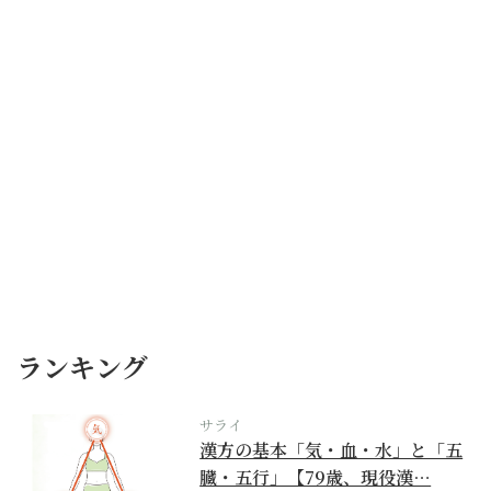
ランキング
サライ
漢方の基本「気・血・水」と「五
臓・五行」【79歳、現役漢…