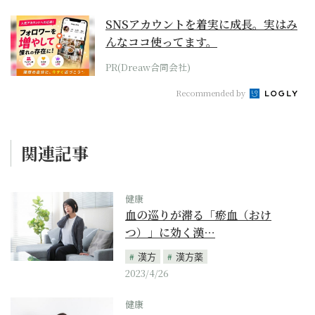
SNSアカウントを着実に成長。実はみ
んなココ使ってます。
PR(Dreaw合同会社)
Recommended by
関連記事
健康
血の巡りが滞る「瘀血（おけ
つ）」に効く漢…
漢方
漢方薬
2023/4/26
健康