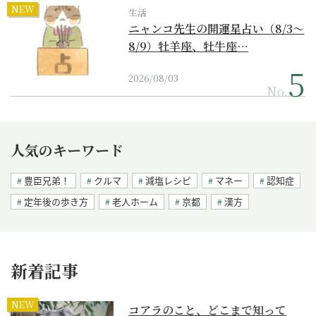
NEW
生活
ニャンコ先生の開運星占い（8/3～
8/9）牡羊座、牡牛座…
2026/08/03
No.
人気のキーワード
豊臣兄弟！
クルマ
減塩レシピ
マネー
認知症
定年後の歩き方
老人ホーム
京都
漢方
新着記事
NEW
コアラのこと、どこまで知って