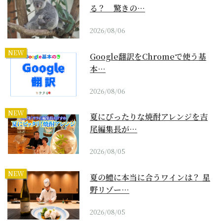
る？ 驚きの…
2026/08/06
NEW
Google翻訳をChromeで使う基
本…
2026/08/06
NEW
夏にぴったりな焼酎アレンジを吉
尾編集長が…
2026/08/05
NEW
夏の鱧に本当に合うワインは？ 星
野リゾー…
2026/08/05