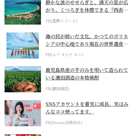
静かな波のせせらぎと、満天の星が広
がり、くつろぎを体感できる『西表島
ホテル by...
PR(星野リゾート)
海の民が紡いだ文化。かつてのポリネ
シアの中心地であり現在の世界遺産か
らみえてくる...
PR(エア タヒチ ヌイ)
鹿児島県産の芋のみを用いて造られて
いる濵田酒造の本格焼酎
PR(濵田酒造)
SNSアカウントを着実に成長。実はみ
んなココ使ってます。
PR(Dreaw合同会社)