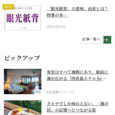
NEW
「眼光紙背」の意味、由来とは？
物事の本…
2026/08/05
記事一覧へ
ピックアップ
客室はすべて海側にあり、眼前に
海が広がる『西表島ホテル by 星
野リゾート』
PR
PR(星野リゾート)
タヒチでしか味わえない、「海の
民」の記憶へとつながる旅