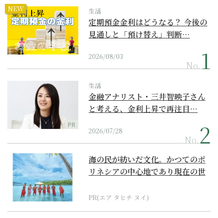
NEW
生活
定期預金金利はどうなる？ 今後の
見通しと「預け替え」判断…
2026/08/03
No.
生活
金融アナリスト・三井智映子さん
と考える、金利上昇で再注目…
PR
2026/07/28
No.
海の民が紡いだ文化。かつてのポ
リネシアの中心地であり現在の世
界遺産からみえてくる...
PR(エア タヒチ ヌイ)