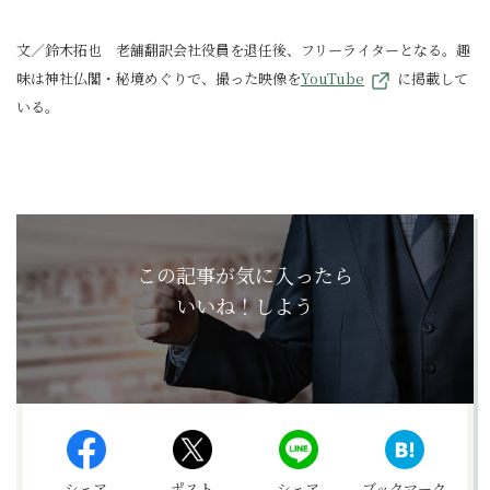
文／鈴木拓也 老舗翻訳会社役員を退任後、フリーライターとなる。趣
味は神社仏閣・秘境めぐりで、撮った映像を
YouTube
に掲載して
いる。
この記事が気に入ったら
いいね！しよう
シェア
ポスト
シェア
ブックマーク