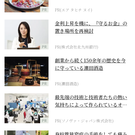
PR
PR(エア タヒチ ヌイ)
金利上昇を機に、『守るお金』の
置き場所を再検討
PR
PR(株式会社北九州銀行)
創業から続く150余年の歴史を今
に守っている濵田酒造
PR
PR(濵田酒造)
最先端の技術と技術者たちの熱い
気持ちによって作られているオー
ダーメイド補聴器
PR
PR(ソノヴァ・ジャパン株式会社)
脊柱管狭窄症の手術をしても痛み