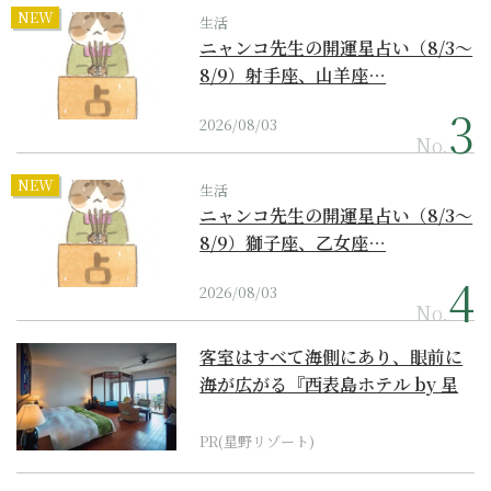
NEW
生活
ニャンコ先生の開運星占い（8/3～
8/9）射手座、山羊座…
2026/08/03
No.
NEW
生活
ニャンコ先生の開運星占い（8/3～
8/9）獅子座、乙女座…
2026/08/03
No.
客室はすべて海側にあり、眼前に
海が広がる『西表島ホテル by 星
野リゾート』
PR(星野リゾート)