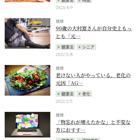
2023/4/9
健康
90歳の大村崑さんが自分史上もっ
とも「元…
健康法
シニア
2022/5/8
健康
老けない人がやっている、老化の
元凶「AG…
健康法
老化
2022/2/5
健康
「物忘れが増えたかな」と不安な
方におすす…