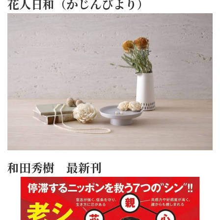
花人日和（かじんびより）
和田秀樹 最新刊