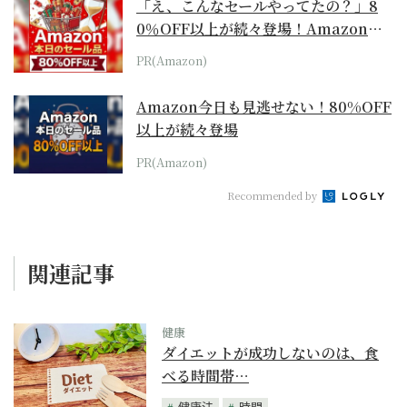
「え、こんなセールやってたの？」8
0％OFF以上が続々登場！Amazonの
本気が...
PR(Amazon)
Amazon今日も見逃せない！80%OFF
以上が続々登場
PR(Amazon)
Recommended by
関連記事
健康
ダイエットが成功しないのは、食
べる時間帯…
健康法
時間