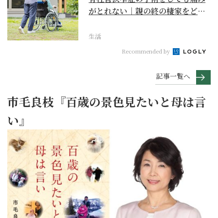
がとれない｜親の終の棲家をどう
選ぶ？【２】
生活
Recommended by
記事一覧へ
市毛良枝『百歳の景色見たいと母は言
い』