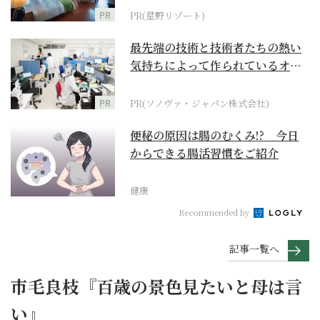
PR
PR(星野リゾート)
最先端の技術と技術者たちの熱い
気持ちによって作られているオー
ダーメイド補聴器
PR
PR(ソノヴァ・ジャパン株式会社)
便秘の原因は腸のむくみ!? 今日
からできる腸活習慣をご紹介
健康
Recommended by
記事一覧へ
市毛良枝『百歳の景色見たいと母は言
い』