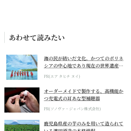
あわせて読みたい
海の民が紡いだ文化。かつてのポリネ
シアの中心地であり現在の世界遺産か
らみえてくる...
PR(エア タヒチ ヌイ)
オーダーメイドで製作する、高機能か
つ充電式の耳あな型補聴器
PR(ソノヴァ・ジャパン株式会社)
鹿児島県産の芋のみを用いて造られて
いる濵田酒造の本格焼酎