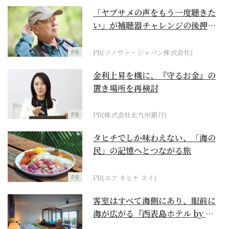
「ヤブサメの声をもう一度聴きた
い」が補聴器チャレンジの後押し
に
PR
PR(ソノヴァ・ジャパン株式会社)
金利上昇を機に、『守るお金』の
置き場所を再検討
PR
PR(株式会社北九州銀行)
タヒチでしか味わえない、「海の
民」の記憶へとつながる旅
PR
PR(エア タヒチ ヌイ)
客室はすべて海側にあり、眼前に
海が広がる『西表島ホテル by 星
野リゾート』