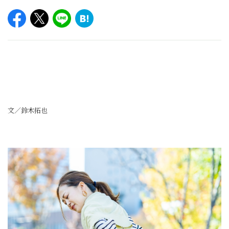
文／鈴木拓也