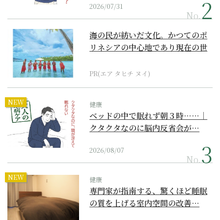
2026/07/31
No.
海の民が紡いだ文化。かつてのポ
リネシアの中心地であり現在の世
界遺産からみえてくる...
PR(エア タヒチ ヌイ)
NEW
健康
ベッドの中で眠れず朝３時……｜
クタクタなのに脳内反省会が…
2026/08/07
No.
NEW
健康
専門家が指南する、驚くほど睡眠
の質を上げる室内空間の改善…