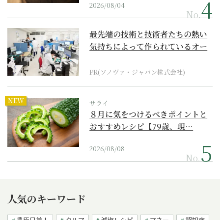
2026/08/04
No.
最先端の技術と技術者たちの熱い
気持ちによって作られているオー
ダーメイド補聴器
PR(ソノヴァ・ジャパン株式会社)
NEW
サライ
８月に気をつけるべきポイントと
おすすめレシピ【79歳、現…
2026/08/08
No.
人気のキーワード
豊臣兄弟！
クルマ
減塩レシピ
マネー
認知症