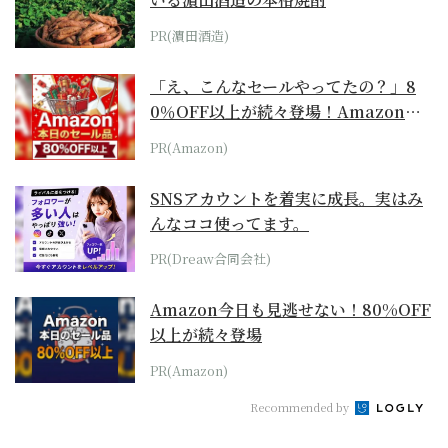
PR(濵田酒造)
「え、こんなセールやってたの？」8
0％OFF以上が続々登場！Amazonの
本気が...
PR(Amazon)
SNSアカウントを着実に成長。実はみ
んなココ使ってます。
PR(Dreaw合同会社)
Amazon今日も見逃せない！80%OFF
以上が続々登場
PR(Amazon)
Recommended by