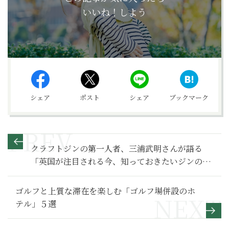
いいね！しよう
シェア
ポスト
シェア
ブックマーク
クラフトジンの第一人者、三浦武明さんが語る
「英国が注目される今、知っておきたいジンの知
識」【『サライ』オンラインサロン「Bar駱
駝」】
ゴルフと上質な滞在を楽しむ「ゴルフ場併設のホ
テル」５選