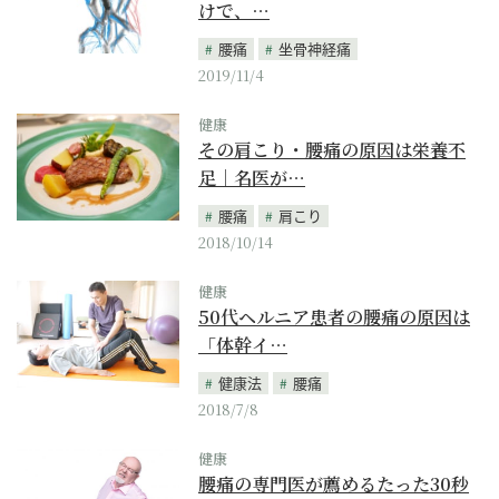
けで、…
腰痛
坐骨神経痛
2019/11/4
健康
その肩こり・腰痛の原因は栄養不
足｜名医が…
腰痛
肩こり
2018/10/14
健康
50代ヘルニア患者の腰痛の原因は
「体幹イ…
健康法
腰痛
2018/7/8
健康
腰痛の専門医が薦めるたった30秒