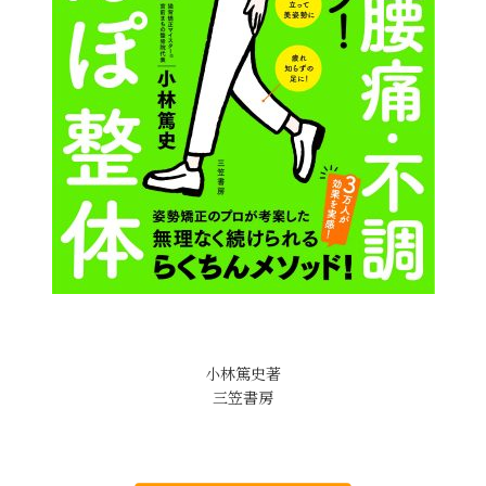
小林篤史著
三笠書房