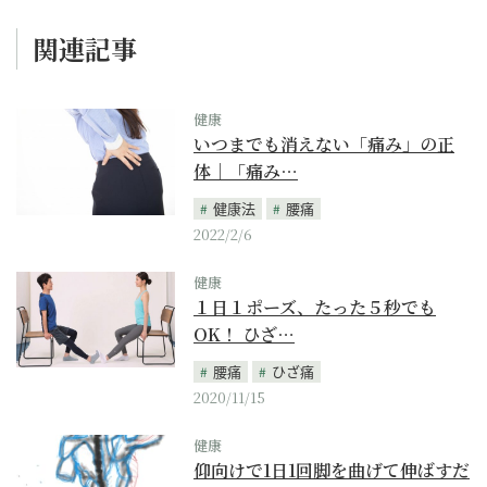
関連記事
健康
いつまでも消えない「痛み」の正
体｜「痛み…
健康法
腰痛
2022/2/6
健康
１日１ポーズ、たった５秒でも
OK！ ひざ…
腰痛
ひざ痛
2020/11/15
健康
仰向けで1日1回脚を曲げて伸ばすだ