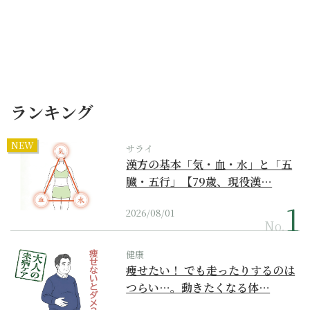
ランキング
NEW
サライ
漢方の基本「気・血・水」と「五
臓・五行」【79歳、現役漢…
2026/08/01
No.
健康
痩せたい！ でも走ったりするのは
つらい…。動きたくなる体…