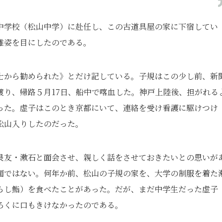
中学校（松山中学）に赴任し、この古道具屋の家に下宿してい
雄姿を目にしたのである。
士から勧められた》とだけ記している。子規はこの少し前、新
渡り、帰路５月17日、船中で喀血した。神戸上陸後、担がれる
った。虚子はこのとき京都にいて、連絡を受け看護に駆けつけ
松山入りしたのだった。
畏友・漱石と面会させ、親しく話をさせておきたいとの思いが
面ではない。何年か前、松山の子規の家を、大学の制服を着た
らし鮨）を食べたことがあった。だが、まだ中学生だった虚子
ろくに口もきけなかったのである。