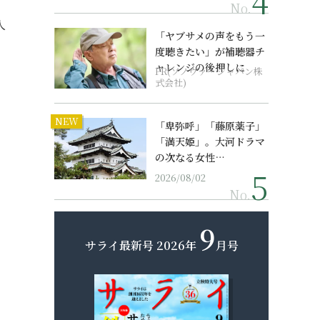
No.
人
「ヤブサメの声をもう一
度聴きたい」が補聴器チ
ャレンジの後押しに
PR(ソノヴァ・ジャパン株
式会社)
NEW
「卑弥呼」「藤原薬子」
「満天姫」。大河ドラマ
の次なる女性…
2026/08/02
No.
9
サライ最新号
2026年
月号