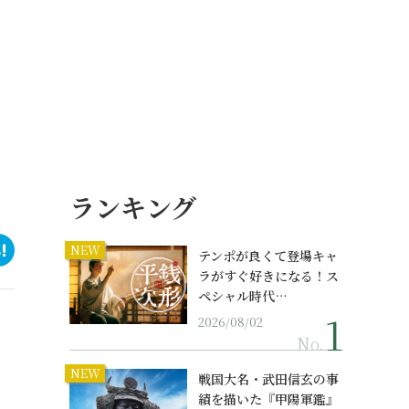
ランキング
NEW
テンポが良くて登場キャ
ラがすぐ好きになる！ス
ペシャル時代…
2026/08/02
No.
NEW
戦国大名・武田信玄の事
績を描いた『甲陽軍鑑』