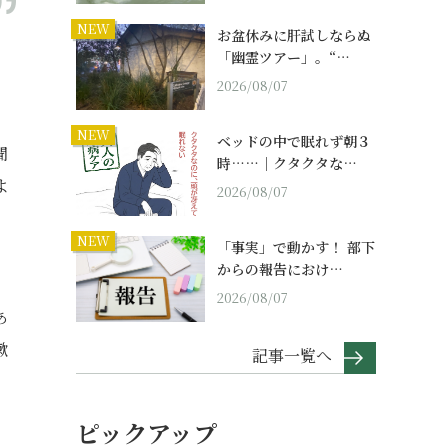
NEW
お盆休みに肝試しならぬ
「幽霊ツアー」。“…
2026/08/07
NEW
ベッドの中で眠れず朝３
聞
時……｜クタクタな…
よ
2026/08/07
NEW
「事実」で動かす！ 部下
からの報告におけ…
2026/08/07
あ
漱
記事一覧へ
ピックアップ