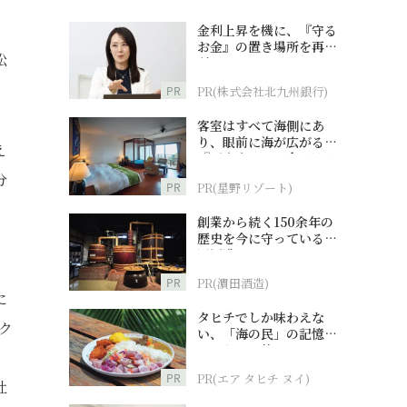
、
金利上昇を機に、『守る
お金』の置き場所を再検
松
討
PR
PR(株式会社北九州銀行)
客室はすべて海側にあ
り、眼前に海が広がる
え
『西表島ホテル by 星野
リゾート』
分
PR
PR(星野リゾート)
創業から続く150余年の
歴史を今に守っている濵
田酒造
PR
PR(濵田酒造)
に
タヒチでしか味わえな
ク
い、「海の民」の記憶へ
とつながる旅
、
PR
PR(エア タヒチ ヌイ)
社