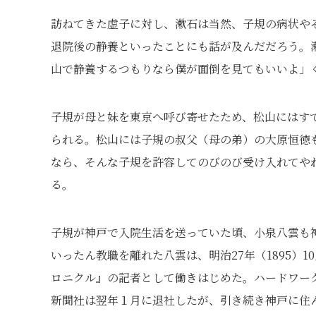
訪ねてきた虚子に対し、漱石は当然、子規の病状や
退院後の静養といったことにも話が及んだだろう。
山で静養するつもりなら僕が面倒を見てもいいよ」
子規が母と妹を東京へ呼び寄せたため、松山にはす
られる。松山には子規の叔父（母の弟）の大原恒徳
なら、そんな子規を許容してのびのび受け入れてや
る。
子規が神戸で入院生活を送っていた頃、小泉八雲も
いったん教職を離れた八雲は、明治27年（1895）
ロニクル』の記者として働きはじめた。ハードワー
新聞社は翌年１月に退社したが、引き続き神戸に住