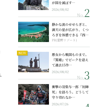
が国を滅ぼす…
2026/08/02
No.
静かな波のせせらぎと、
満天の星が広がり、くつ
ろぎを体感できる『西表
島ホテル by...
PR(星野リゾート)
夫
NEW
悪女から戦国ものまで。
。
『篤姫』でピークを迎え
て過去15作…
2026/08/02
ん
No.
衝撃の羽柴与一郎「初陣
死」を語ろう。どうして
守り切れなか…
2026/07/26