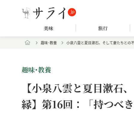
美味
旅行
趣味･教養
小泉八雲と夏目漱石、そして妻たちとの
趣味･教養
【小泉八雲と夏目漱石、
縁】第16回：「持つべ
Loaded
:
/
Unmute
8.25%