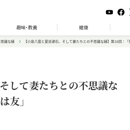
趣味･教養
健康
不思議な縁
【小泉八雲と夏目漱石、そして妻たちとの不思議な縁】第16回：「
そして妻たちとの不思議な
きは友」