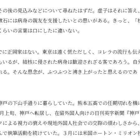
その後の見込みなどについて尋ねたはずだ。虚子はそれに答え
漱石には病身の親友を支援したいとの思いがある。きっと、「
くらいの言葉は口にしたに違いない。
でに正岡家はない。東京は遠く慌ただしく、コレラの流行も伝
もいるが、結核に侵された病身は歓迎されざる客であろう。自
れる。そんな思念が、ふつふつと沸き上がったと思えるのであ
神戸の下山手通りに暮らしていた。熊本五高での任期切れを機
10月上旬、神戸へ転居し、在留外国人向けの日刊英字新聞『神戸
クによる視力の衰えや現地外国人社会での交際の煩わしさから
んで執筆活動を続けていた。３月には米国ホートン・ミリオン