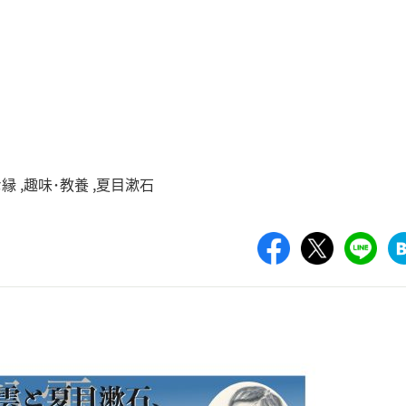
な縁
趣味･教養
夏目漱石