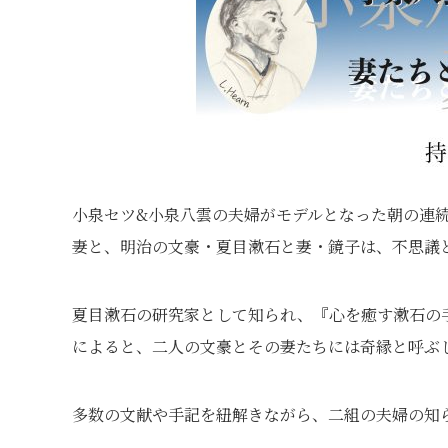
小泉セツ&小泉八雲の夫婦がモデルとなった朝の連
妻と、明治の文豪・夏目漱石と妻・鏡子は、不思議
夏目漱石の研究家として知られ、『心を癒す漱石の
によると、二人の文豪とその妻たちには奇縁と呼ぶ
多数の文献や手記を紐解きながら、二組の夫婦の知ら