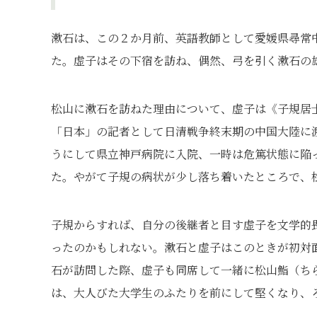
漱石は、この２か月前、英語教師として愛媛県尋常
た。虚子はその下宿を訪ね、偶然、弓を引く漱石の
松山に漱石を訪ねた理由について、虚子は《子規居
「日本」の記者として日清戦争終末期の中国大陸に
うにして県立神戸病院に入院、一時は危篤状態に陥
た。やがて子規の病状が少し落ち着いたところで、
子規からすれば、自分の後継者と目す虚子を文学的
ったのかもしれない。漱石と虚子はこのときが初対
石が訪問した際、虚子も同席して一緒に松山鮨（ち
は、大人びた大学生のふたりを前にして堅くなり、