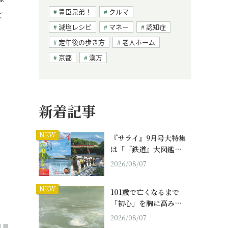
豊臣兄弟！
クルマ
て
減塩レシピ
マネー
認知症
定年後の歩き方
老人ホーム
京都
漢方
新着記事
NEW
『サライ』9月号大特集
は「『鉄道』大図鑑…
2026/08/07
NEW
101歳で亡くなるまで
「初心」を胸に高み…
2026/08/07