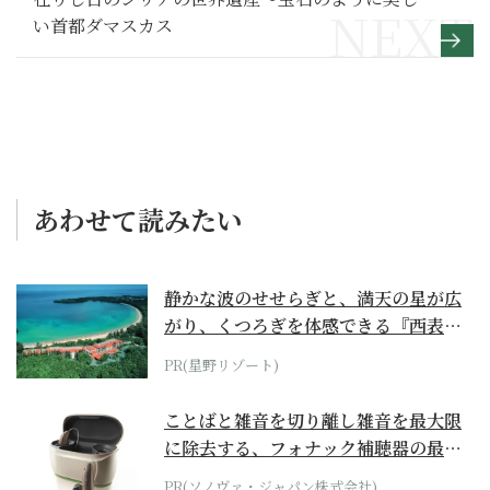
い首都ダマスカス
あわせて読みたい
静かな波のせせらぎと、満天の星が広
がり、くつろぎを体感できる『西表島
ホテル by...
PR(星野リゾート)
ことばと雑音を切り離し雑音を最大限
に除去する、フォナック補聴器の最上
位モデル
PR(ソノヴァ・ジャパン株式会社)