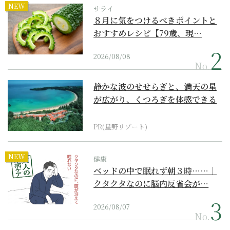
NEW
サライ
８月に気をつけるべきポイントと
おすすめレシピ【79歳、現…
2026/08/08
No.
静かな波のせせらぎと、満天の星
が広がり、くつろぎを体感できる
『西表島ホテル by...
PR(星野リゾート)
NEW
健康
ベッドの中で眠れず朝３時……｜
クタクタなのに脳内反省会が…
2026/08/07
No.