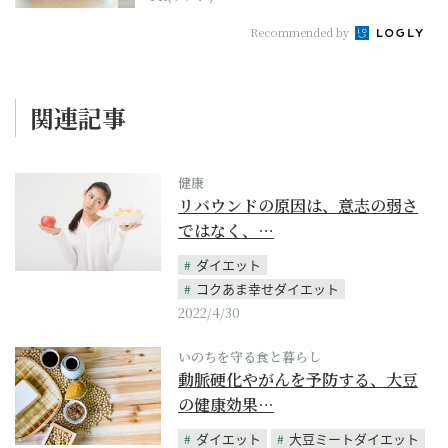
Recommended by
関連記事
健康
リバウンドの原因は、意志の弱さ
ではなく、…
ダイエット
コクあま幸せダイエット
2022/4/30
いのちを守る食と暮らし
動脈硬化やがんを予防する、大豆
の健康効果…
ダイエット
大豆ミートダイエット