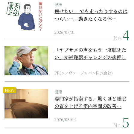
健康
痩せたい！ でも走ったりするのは
つらい…。動きたくなる体…
2026/07/31
No.
「ヤブサメの声をもう一度聴きた
い」が補聴器チャレンジの後押し
に
PR(ソノヴァ・ジャパン株式会社)
NEW
健康
専門家が指南する、驚くほど睡眠
の質を上げる室内空間の改善…
2026/08/04
No.