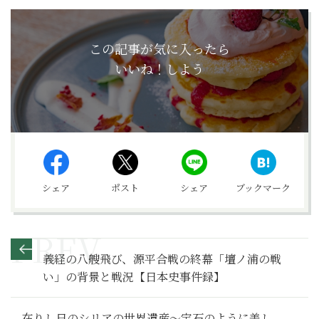
この記事が気に入ったら
いいね！しよう
シェア
ポスト
シェア
ブックマーク
義経の八艘飛び、源平合戦の終幕「壇ノ浦の戦
い」の背景と戦況【日本史事件録】
在りし日のシリアの世界遺産～宝石のように美し