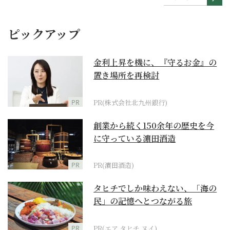
ピックアップ
金利上昇を機に、『守るお金』の
置き場所を再検討
PR
PR(株式会社北九州銀行)
創業から続く150余年の歴史を今
に守っている濵田酒造
PR
PR(濵田酒造)
タヒチでしか味わえない、「海の
民」の記憶へとつながる旅
PR
PR(エア タヒチ ヌイ)