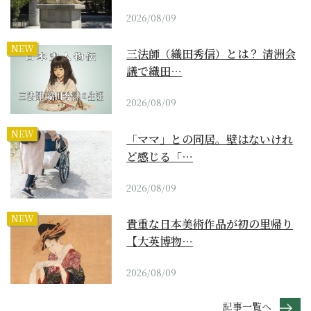
2026/08/09
NEW
三法師（織田秀信）とは？ 清洲会
議で織田…
2026/08/09
NEW
「ママ」との同居。壁はないけれ
ど感じる「…
2026/08/09
NEW
貴重な日本美術作品が初の里帰り
【大英博物…
2026/08/09
記事一覧へ