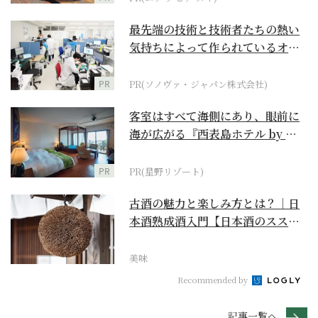
最先端の技術と技術者たちの熱い
気持ちによって作られているオー
ダーメイド補聴器
PR
PR(ソノヴァ・ジャパン株式会社)
客室はすべて海側にあり、眼前に
海が広がる『西表島ホテル by 星
野リゾート』
PR
PR(星野リゾート)
古酒の魅力と楽しみ方とは？｜日
本酒熟成酒入門【日本酒のスス
メ】
美味
Recommended by
記事一覧へ