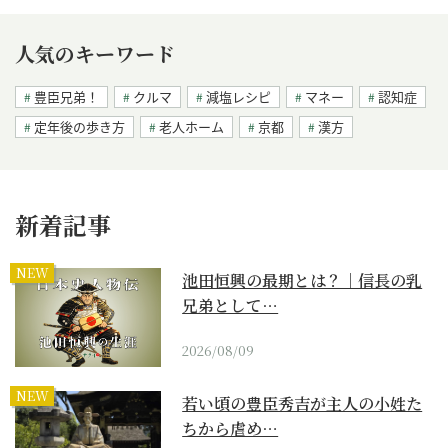
人気のキーワード
豊臣兄弟！
クルマ
減塩レシピ
マネー
認知症
定年後の歩き方
老人ホーム
京都
漢方
新着記事
NEW
池田恒興の最期とは？｜信長の乳
兄弟として…
2026/08/09
NEW
若い頃の豊臣秀吉が主人の小姓た
ちから虐め…