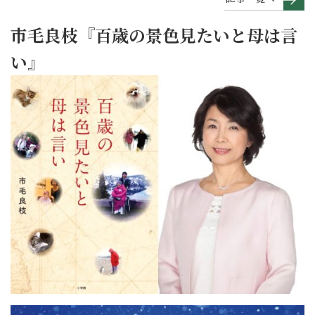
市毛良枝『百歳の景色見たいと母は言
い』