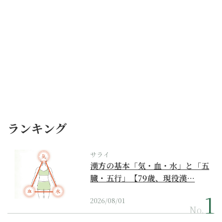
ランキング
サライ
漢方の基本「気・血・水」と「五
臓・五行」【79歳、現役漢…
2026/08/01
No.