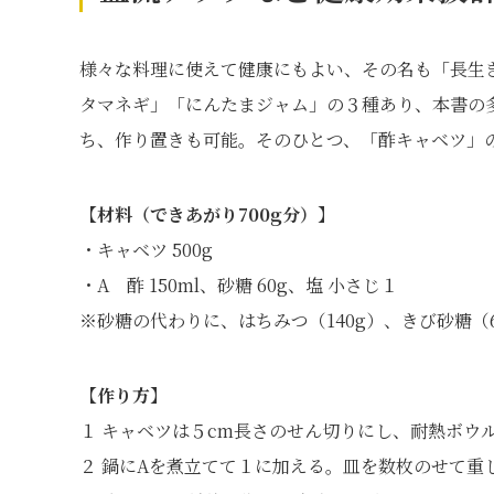
様々な料理に使えて健康にもよい、その名も「長生
タマネギ」「にんたまジャム」の３種あり、本書の
ち、作り置きも可能。そのひとつ、「酢キャベツ」
【材料（できあがり700g分）】
・キャベツ 500g
・A 酢 150ml、砂糖 60g、塩 小さじ１
※砂糖の代わりに、はちみつ（140g）、きび砂糖（6
【作り方】
１ キャベツは５cm長さのせん切りにし、耐熱ボウ
２ 鍋にAを煮立てて１に加える。皿を数枚のせて重