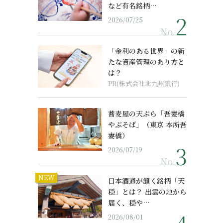
など有名銘柄…
2026/07/25
No.
「金利のある世界」の新
たな資産管理のあり方と
は？
PR(株式会社北九州銀行)
蕎麦屋の天ぷら「吾妻橋
やぶそば」（東京 本所吾
妻橋）
2026/07/19
No.
NEW
日本酒通が頷く銘柄「天
穏」とは？ 出雲の地から
届く、穏や…
2026/08/01