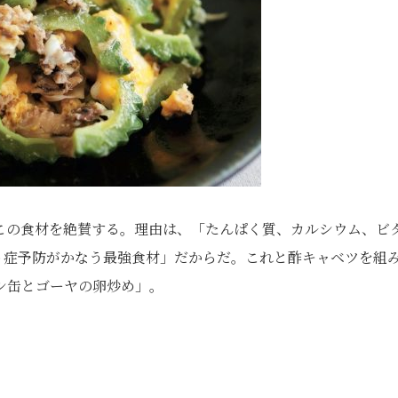
この食材を絶賛する。理由は、「たんぱく質、カルシウム、ビ
う症予防がかなう最強食材」だからだ。これと酢キャベツを組
シ缶とゴーヤの卵炒め」。