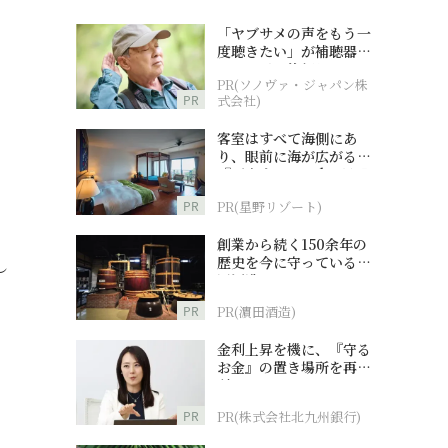
「ヤブサメの声をもう一
度聴きたい」が補聴器チ
ャレンジの後押しに
PR(ソノヴァ・ジャパン株
PR
式会社)
客室はすべて海側にあ
り、眼前に海が広がる
『西表島ホテル by 星野
リゾート』
PR
PR(星野リゾート)
創業から続く150余年の
歴史を今に守っている濵
し
田酒造
PR
PR(濵田酒造)
金利上昇を機に、『守る
お金』の置き場所を再検
討
PR
PR(株式会社北九州銀行)