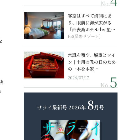
No.
メ
客室はすべて海側にあ
り、眼前に海が広がる
『西表島ホテル by 星野
リゾート』
PR(星野リゾート)
な
常識を覆す、鰻重とワイ
ン｜土用の丑の日のため
の一本を本家…
2026/07/17
訣
No.
が
8
サライ最新号
2026年
月号