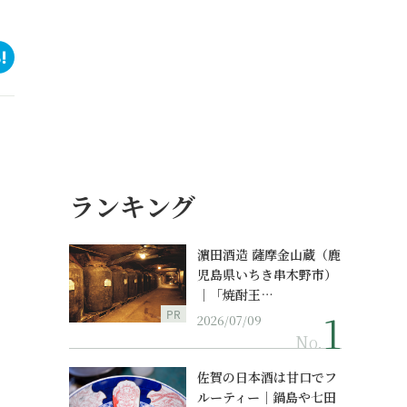
ランキング
濵田酒造 薩摩金山蔵（鹿
児島県いちき串木野市）
｜「焼酎王…
PR
2026/07/09
No.
佐賀の日本酒は甘口でフ
ルーティー｜鍋島や七田