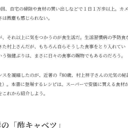
0回、自宅の掃除や食材の買い出しなどで１日１万歩以上。カ
さは微塵も感じられない。
が、それ以上に気をつかうのが食生活だ。生活習慣病の予防食
きた村上さんだが、もちろん自らそうした食事をとり入れてい
いう強健ぶりは、まさに日々の食事の賜物でもあるのだろう。
ンスを凝縮したのが、近著の『80歳、村上祥子さんの元気の秘
社）。本書に登場するレシピは、スーパーで安価に買える食材
をこれから紹介しよう。
群の「酢キャベツ」