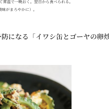
して常温で一晩おく。翌日から食べられる。
酸味がまろやかに）。
予防になる「イワシ缶とゴーヤの卵