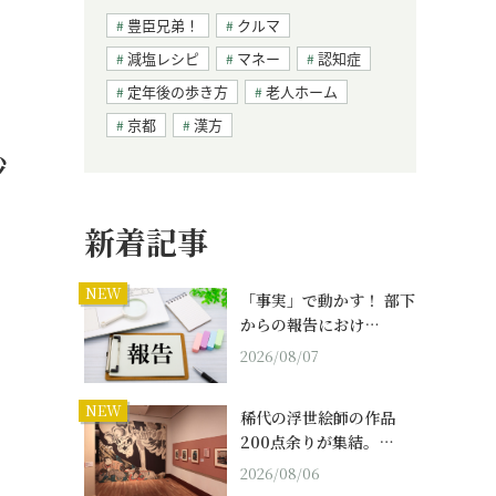
豊臣兄弟！
クルマ
減塩レシピ
マネー
認知症
定年後の歩き方
老人ホーム
京都
漢方
炒
新着記事
NEW
「事実」で動かす！ 部下
からの報告におけ…
2026/08/07
NEW
稀代の浮世絵師の作品
200点余りが集結。…
2026/08/06