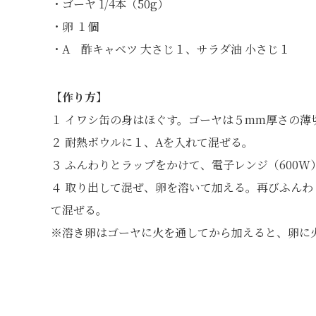
・ゴーヤ 1/4本（50g）
・卵 １個
・A 酢キャベツ 大さじ１、サラダ油 小さじ１
【作り方】
１ イワシ缶の身はほぐす。ゴーヤは５mm厚さの薄
２ 耐熱ボウルに１、Aを入れて混ぜる。
３ ふんわりとラップをかけて、電子レンジ（600
４ 取り出して混ぜ、卵を溶いて加える。再びふんわ
て混ぜる。
※溶き卵はゴーヤに火を通してから加えると、卵に