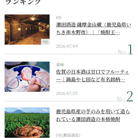
ランキング
PR
濵田酒造 薩摩金山蔵（鹿児島県い
ちき串木野市）｜「焼酎王…
PR
2026/07/09
No.
美味
佐賀の日本酒は甘口でフルーティ
ー｜鍋島や七田など有名銘柄…
2026/07/25
No.
鹿児島県産の芋のみを用いて造ら
れている濵田酒造の本格焼酎
PR(濵田酒造)