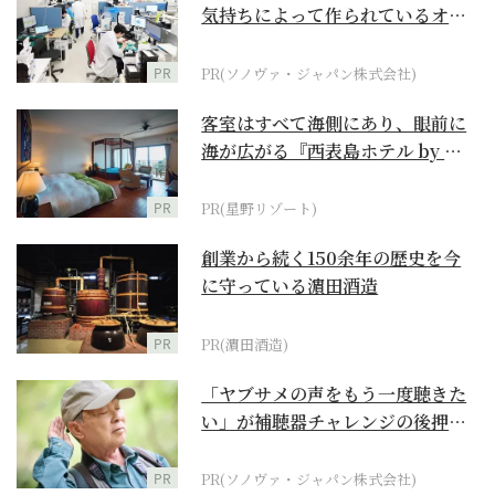
気持ちによって作られているオー
ダーメイド補聴器
PR
PR(ソノヴァ・ジャパン株式会社)
客室はすべて海側にあり、眼前に
海が広がる『西表島ホテル by 星
野リゾート』
PR
PR(星野リゾート)
創業から続く150余年の歴史を今
に守っている濵田酒造
PR
PR(濵田酒造)
「ヤブサメの声をもう一度聴きた
い」が補聴器チャレンジの後押し
に
PR
PR(ソノヴァ・ジャパン株式会社)