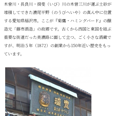
木曾川・長良川・揖斐（いび）川の木曽三川が運ぶ土砂が
堆積してできた濃尾平野（のうびへいや）の真ん中に位置
する愛知県稲沢市。ここが『菊鷹・ハミングバード』の醸
造元「藤市酒造」の故郷です。古くから西国と東国を結ぶ
重要な街道だった美濃路に面して立つ、ごく小さな酒蔵で
すが、明治５年（1872）の創業から150年近い歴史をもっ
ています。