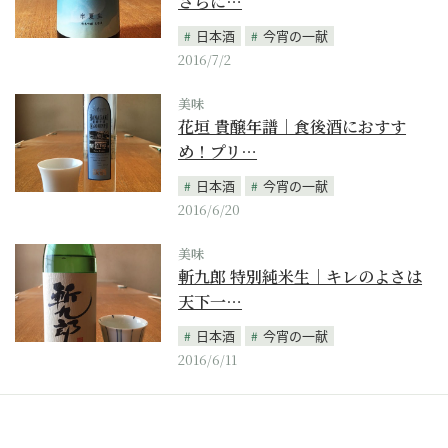
さらに…
日本酒
今宵の一献
2016/7/2
美味
花垣 貴醸年譜｜食後酒におすす
め！プリ…
日本酒
今宵の一献
2016/6/20
美味
斬九郎 特別純米生｜キレのよさは
天下一…
日本酒
今宵の一献
2016/6/11