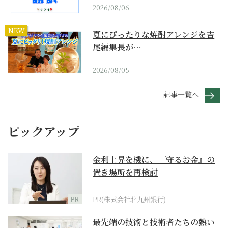
2026/08/06
NEW
夏にぴったりな焼酎アレンジを吉
尾編集長が…
2026/08/05
記事一覧へ
ピックアップ
金利上昇を機に、『守るお金』の
置き場所を再検討
PR
PR(株式会社北九州銀行)
最先端の技術と技術者たちの熱い