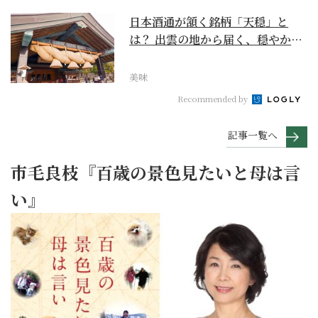
日本酒通が頷く銘柄「天穏」と
は？ 出雲の地から届く、穏やかで
深い一杯【日本酒のス...
美味
Recommended by
記事一覧へ
市毛良枝『百歳の景色見たいと母は言
い』