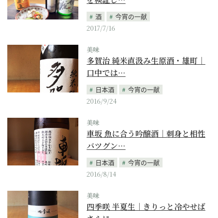
酒
今宵の一献
2017/7/16
美味
多賀治 純米直汲み生原酒・雄町｜
口中では…
日本酒
今宵の一献
2016/9/24
美味
車坂 魚に合う吟醸酒｜刺身と相性
バツグン…
日本酒
今宵の一献
2016/8/14
美味
四季咲 半夏生｜きりっと冷やせば