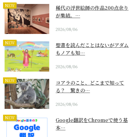
NEW
稀代の浮世絵師の作品200点余り
が集結。…
2026/08/06
NEW
聖書を読んだことはないがアダム
もノアも知…
2026/08/06
NEW
コアラのこと、どこまで知って
る？ 驚きの…
2026/08/06
NEW
Google翻訳をChromeで使う基
本…