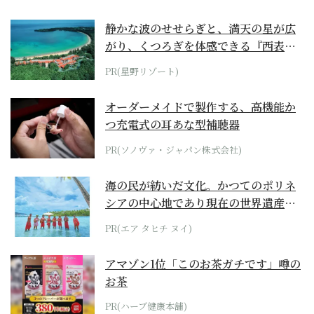
静かな波のせせらぎと、満天の星が広
がり、くつろぎを体感できる『西表島
ホテル by...
PR(星野リゾート)
オーダーメイドで製作する、高機能か
つ充電式の耳あな型補聴器
PR(ソノヴァ・ジャパン株式会社)
海の民が紡いだ文化。かつてのポリネ
シアの中心地であり現在の世界遺産か
らみえてくる...
PR(エア タヒチ ヌイ)
アマゾン1位「このお茶ガチです」噂の
お茶
PR(ハーブ健康本舗)