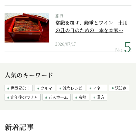
旅行
常識を覆す、鰻重とワイン｜土用
の丑の日のための一本を本家…
2026/07/17
No.
人気のキーワード
豊臣兄弟！
クルマ
減塩レシピ
マネー
認知症
定年後の歩き方
老人ホーム
京都
漢方
新着記事