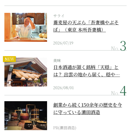
サライ
蕎麦屋の天ぷら「吾妻橋やぶそ
ば」（東京 本所吾妻橋）
2026/07/19
No.
NEW
美味
日本酒通が頷く銘柄「天穏」と
は？ 出雲の地から届く、穏や…
2026/08/01
No.
創業から続く150余年の歴史を今
に守っている濵田酒造
PR(濵田酒造)