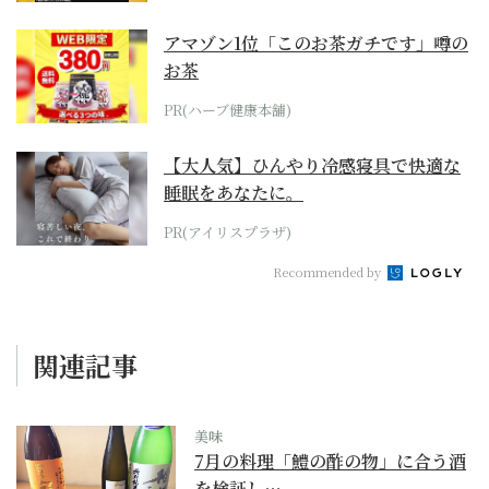
アマゾン1位「このお茶ガチです」噂の
お茶
PR(ハーブ健康本舗)
【大人気】ひんやり冷感寝具で快適な
睡眠をあなたに。
PR(アイリスプラザ)
Recommended by
関連記事
美味
7月の料理「鱧の酢の物」に合う酒
を検証し…