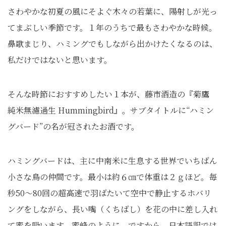
さわやかな初夏の風にそよぐ木々の若葉に、陽射しが光っ
てまぶしい季節です。１年のうちで最もさわやかな時候。
鼻歌まじり、ハミングでもしながら出かけたくなるのは、
私だけではないと思います。
そんな時節におすすめしたい１本が、藤市酒造の『菊鷹
純米無濾過生 Hummingbird』。サブタイトルに“ハミン
グバード”の名が冠されたお酒です。
ハミングバードは、主に中南米に生息する世界でいちばん
小さな鳥の仲間です。最小は約６㎝で体重は２ｇほど。毎
秒50～80回の超高速で羽ばたいて空中で静止するホバリ
ングをしながら、長い嘴（くちばし）を花の中に差し入れ
て蜜を吸います。蜜蜂のように。ですから、日本語訳では