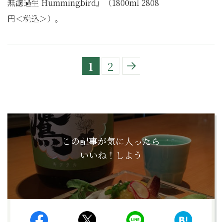
無濾過生 Hummingbird』（1800ml 2808
円＜税込＞）。
1
2
この記事が気に入ったら
いいね！しよう