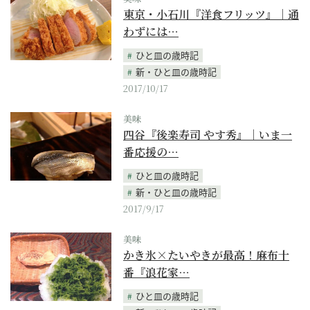
東京・小石川『洋食フリッツ』｜通
わずには…
ひと皿の歳時記
新・ひと皿の歳時記
2017/10/17
美味
四谷『後楽寿司 やす秀』｜いま一
番応援の…
ひと皿の歳時記
新・ひと皿の歳時記
2017/9/17
美味
かき氷×たいやきが最高！麻布十
番『浪花家…
ひと皿の歳時記