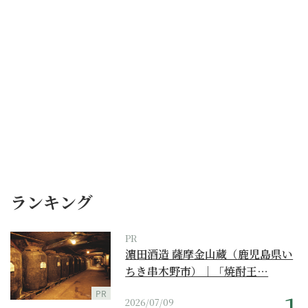
ランキング
PR
濵田酒造 薩摩金山蔵（鹿児島県い
ちき串木野市）｜「焼酎王…
PR
2026/07/09