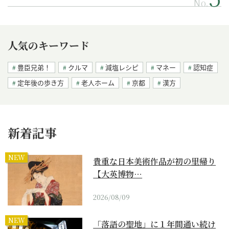
No.
人気のキーワード
豊臣兄弟！
クルマ
減塩レシピ
マネー
認知症
定年後の歩き方
老人ホーム
京都
漢方
新着記事
NEW
貴重な日本美術作品が初の里帰り
【大英博物…
2026/08/09
NEW
「落語の聖地」に１年間通い続け