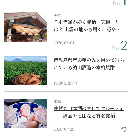
No.
美味
日本酒通が頷く銘柄「天穏」と
は？ 出雲の地から届く、穏や…
2026/08/01
No.
鹿児島県産の芋のみを用いて造ら
れている濵田酒造の本格焼酎
PR(濵田酒造)
美味
佐賀の日本酒は甘口でフルーティ
ー｜鍋島や七田など有名銘柄…
2026/07/25