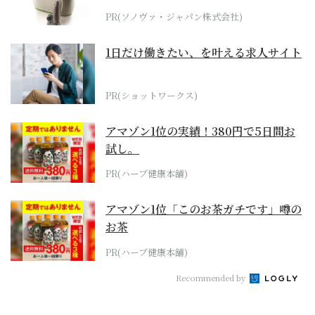
位モデル
PR(ソノヴァ・ジャパン株式会社)
1日だけ働きたい、を叶える求人サイト
PR(ショットワークス)
アマゾン1位の実績！380円で5日間お
試し。
PR(ハーブ健康本舗)
アマゾン1位「このお茶ガチです」噂の
お茶
PR(ハーブ健康本舗)
Recommended by