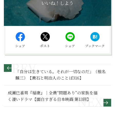
いいね！しよう
シェア
ポスト
シェア
ブックマーク
「自分は生きている。それが一切なのだ」（椎名
麟三）【漱石と明治人のことば316】
成瀬巳喜男『稲妻』｜全員“問題あり”の家族を描
く凄いドラマ【面白すぎる日本映画 第13回】