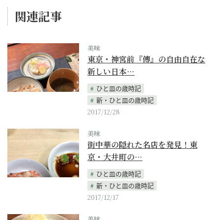
関連記事
美味
東京・神宮前『傳』の自由自在な
新しい日本…
ひと皿の歳時記
新・ひと皿の歳時記
2017/12/28
美味
街中華の隠れた名店を発見！東
京・大井町の…
ひと皿の歳時記
新・ひと皿の歳時記
2017/12/17
美味