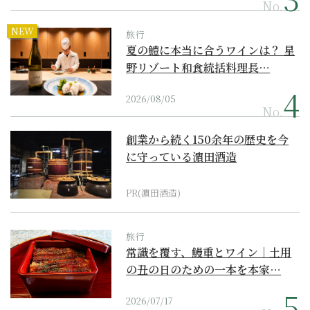
No.
NEW
旅行
夏の鱧に本当に合うワインは？ 星
野リゾート和食統括料理長…
2026/08/05
No.
創業から続く150余年の歴史を今
に守っている濵田酒造
PR(濵田酒造)
旅行
常識を覆す、鰻重とワイン｜土用
の丑の日のための一本を本家…
2026/07/17