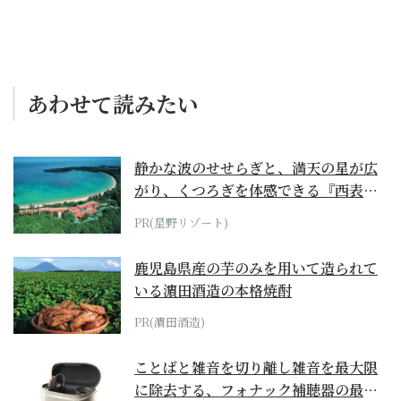
あわせて読みたい
静かな波のせせらぎと、満天の星が広
がり、くつろぎを体感できる『西表島
ホテル by...
PR(星野リゾート)
鹿児島県産の芋のみを用いて造られて
いる濵田酒造の本格焼酎
PR(濵田酒造)
ことばと雑音を切り離し雑音を最大限
に除去する、フォナック補聴器の最上