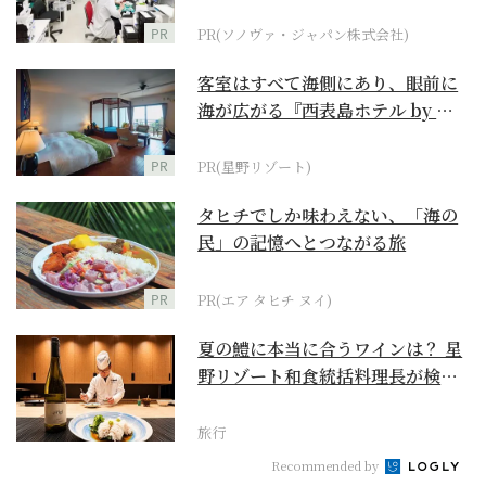
ダーメイド補聴器
PR
PR(ソノヴァ・ジャパン株式会社)
客室はすべて海側にあり、眼前に
海が広がる『西表島ホテル by 星
野リゾート』
PR
PR(星野リゾート)
タヒチでしか味わえない、「海の
民」の記憶へとつながる旅
PR
PR(エア タヒチ ヌイ)
夏の鱧に本当に合うワインは？ 星
野リゾート和食統括料理長が検証
【ワイン×和食 至...
旅行
Recommended by