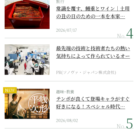
旅行
常識を覆す、鰻重とワイン｜土用
の丑の日のための一本を本家…
2026/07/17
No.
最先端の技術と技術者たちの熱い
気持ちによって作られているオー
ダーメイド補聴器
PR(ソノヴァ・ジャパン株式会社)
NEW
趣味･教養
テンポが良くて登場キャラがすぐ
好きになる！スペシャル時代…
2026/08/02
No.