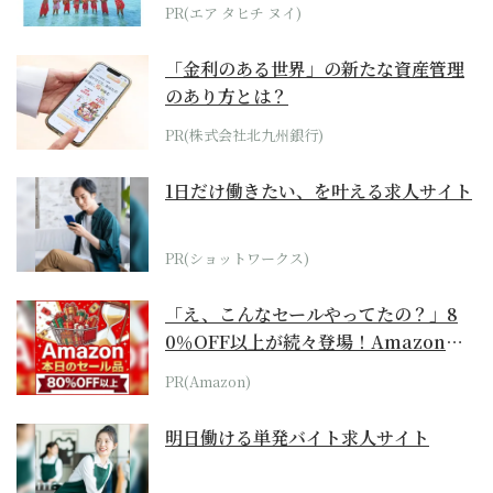
らみえてくる...
PR(エア タヒチ ヌイ)
「金利のある世界」の新たな資産管理
のあり方とは？
PR(株式会社北九州銀行)
1日だけ働きたい、を叶える求人サイト
PR(ショットワークス)
「え、こんなセールやってたの？」8
0％OFF以上が続々登場！Amazonの
本気が...
PR(Amazon)
明日働ける単発バイト求人サイト