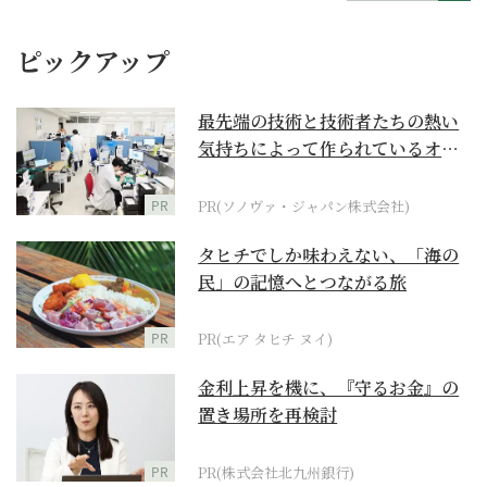
ピックアップ
最先端の技術と技術者たちの熱い
気持ちによって作られているオー
ダーメイド補聴器
PR
PR(ソノヴァ・ジャパン株式会社)
タヒチでしか味わえない、「海の
民」の記憶へとつながる旅
PR
PR(エア タヒチ ヌイ)
金利上昇を機に、『守るお金』の
置き場所を再検討
PR
PR(株式会社北九州銀行)