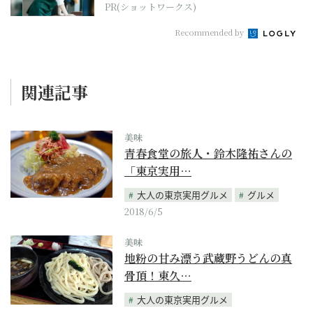
PR(ショットワークス)
Recommended by
関連記事
美味
青春食堂の旅人・鈴木隆祐さんの
「東京実用…
大人の東京実用グルメ
グルメ
2018/6/5
美味
地粉の甘み漂う武蔵野うどんの真
骨頂！東久…
大人の東京実用グルメ