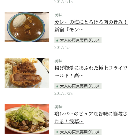
2017/4/15
美味
カレーの海にとろける肉の旨み！
新宿『モン…
大人の東京実用グルメ
2017/4/3
美味
揚げ物愛にあふれた極上フライワ
ールド！高…
大人の東京実用グルメ
2017/3/28
美味
鶏レバーのピュアな旨味に悩殺さ
れる！浅草…
大人の東京実用グルメ