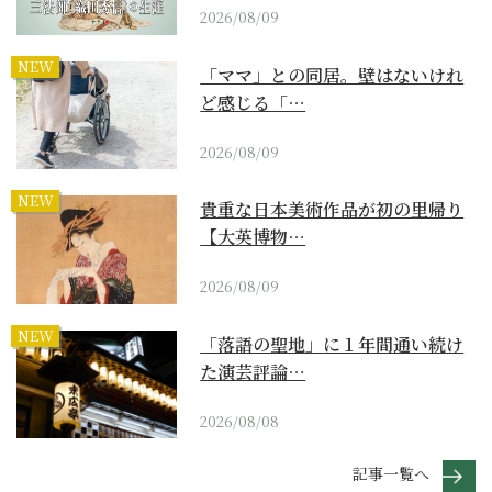
2026/08/09
NEW
「ママ」との同居。壁はないけれ
ど感じる「…
2026/08/09
NEW
貴重な日本美術作品が初の里帰り
【大英博物…
2026/08/09
NEW
「落語の聖地」に１年間通い続け
た演芸評論…
2026/08/08
記事一覧へ