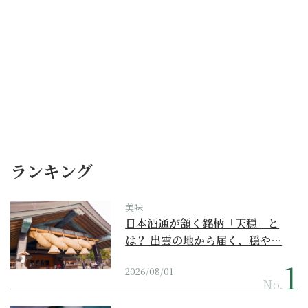
ランキング
美味
日本酒通が頷く銘柄「天穏」と
は？ 出雲の地から届く、穏や…
2026/08/01
No.