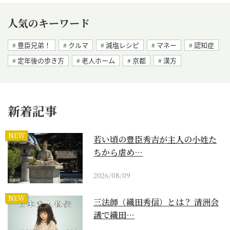
人気のキーワード
豊臣兄弟！
クルマ
減塩レシピ
マネー
認知症
定年後の歩き方
老人ホーム
京都
漢方
新着記事
NEW
若い頃の豊臣秀吉が主人の小姓た
ちから虐め…
2026/08/09
NEW
三法師（織田秀信）とは？ 清洲会
議で織田…