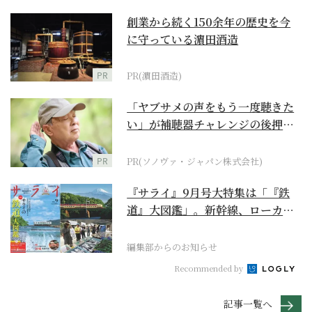
創業から続く150余年の歴史を今
に守っている濵田酒造
PR
PR(濵田酒造)
「ヤブサメの声をもう一度聴きた
い」が補聴器チャレンジの後押し
に
PR
PR(ソノヴァ・ジャパン株式会社)
『サライ』9月号大特集は「『鉄
道』大図鑑」。新幹線、ローカル
列車、ケーブルカーか...
編集部からのお知らせ
Recommended by
記事一覧へ