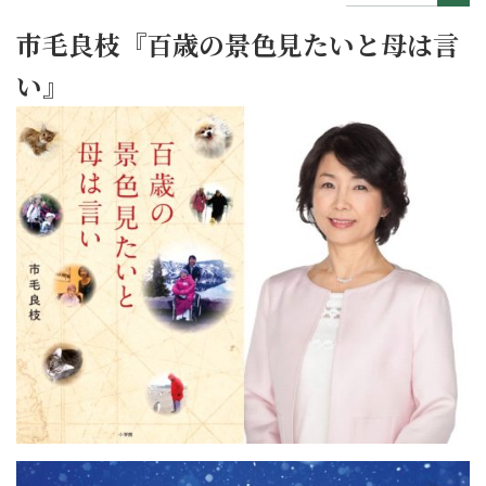
市毛良枝『百歳の景色見たいと母は言
い』