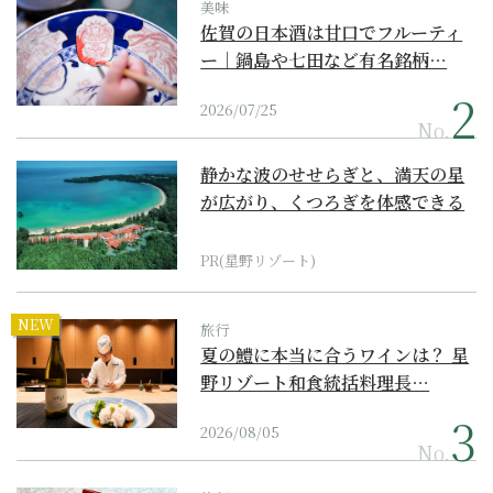
美味
佐賀の日本酒は甘口でフルーティ
ー｜鍋島や七田など有名銘柄…
2026/07/25
No.
静かな波のせせらぎと、満天の星
が広がり、くつろぎを体感できる
『西表島ホテル by...
PR(星野リゾート)
NEW
旅行
夏の鱧に本当に合うワインは？ 星
野リゾート和食統括料理長…
2026/08/05
No.