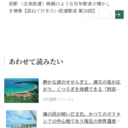
長駅 （北条鉄道）映画のような百年駅舎の懐かし
き情景【訪ねて行きたい鉄道駅舎 第26回】
あわせて読みたい
静かな波のせせらぎと、満天の星が広
がり、くつろぎを体感できる『西表島
ホテル by...
PR(星野リゾート)
海の民が紡いだ文化。かつてのポリネ
シアの中心地であり現在の世界遺産か