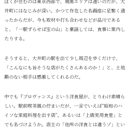
ぼくが住むのは東京西部で、城南エリアは遠いのだが、大
井町にはなじみが深い。かつて存在した名画座に足繁く通
ったからだが、今も取材や打ち合わせなどが品川である
と、「一駅ずらせば宝の山」と豪語しては、食事に案内し
たりする。
そうすると、大井町の駅を出て少し周辺を歩くだけで、
「こんなにも旨そうな店がたくさんあるのか！」と、土地
勘のない相手は感激してくれるのだ。
中でも『プロヴァンス』という洋食屋が、とりわけ素晴ら
しい。駅前喫茶風の佇まいだが、一言でいえば“昭和のハ
イソな家庭料理を出す店”。あるいは「上級実用食堂」と
でも名づけようか。店主の「他所の洋食とは違うゾ」とい