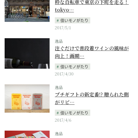
粋な自転車で東京の下町を走る！
tokyo…
佳いモノがたり
2017/5/1
逸品
注ぐだけで普段着ワインの風味が
向上！画期…
佳いモノがたり
2017/4/30
逸品
プチギフトの新定番!? 贈られた側
がリピ…
佳いモノがたり
2017/4/6
逸品