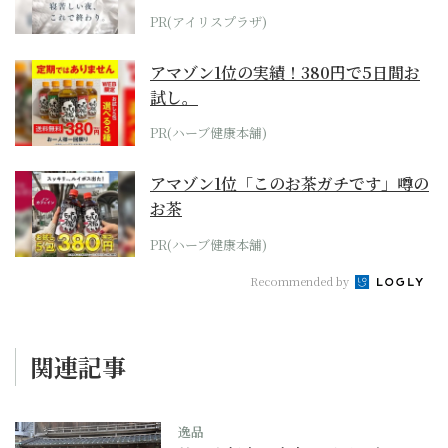
PR(アイリスプラザ)
アマゾン1位の実績！380円で5日間お
試し。
PR(ハーブ健康本舗)
アマゾン1位「このお茶ガチです」噂の
お茶
PR(ハーブ健康本舗)
Recommended by
関連記事
逸品