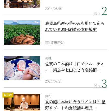
2026/08/01
No.
鹿児島県産の芋のみを用いて造ら
れている濵田酒造の本格焼酎
PR(濵田酒造)
美味
佐賀の日本酒は甘口でフルーティ
ー｜鍋島や七田など有名銘柄…
2026/07/25
No.
NEW
旅行
夏の鱧に本当に合うワインは？ 星
野リゾート和食統括料理長…