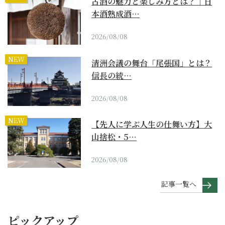
古酒の魅力と楽しみ方とは？｜日
本酒熟成酒…
2026/08/08
NEW
清洲会議の舞台「尾張国」とは？
信長の統…
2026/08/08
NEW
【先人に学ぶ人生の仕舞い方】大
山捨松・5…
2026/08/08
記事一覧へ
ピックアップ