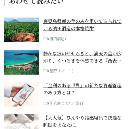
あわせて読みたい
鹿児島県産の芋のみを用いて造られて
いる濵田酒造の本格焼酎
PR(濵田酒造)
静かな波のせせらぎと、満天の星が広
がり、くつろぎを体感できる『西表島
ホテル by...
PR(星野リゾート)
「金利のある世界」の新たな資産管理
のあり方とは？
PR(株式会社北九州銀行)
【大人気】ひんやり冷感寝具で快適な
睡眠をあなたに。