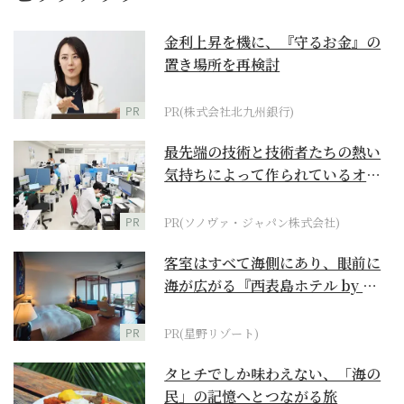
金利上昇を機に、『守るお金』の
置き場所を再検討
PR
PR(株式会社北九州銀行)
最先端の技術と技術者たちの熱い
気持ちによって作られているオー
ダーメイド補聴器
PR
PR(ソノヴァ・ジャパン株式会社)
客室はすべて海側にあり、眼前に
海が広がる『西表島ホテル by 星
野リゾート』
PR
PR(星野リゾート)
タヒチでしか味わえない、「海の
民」の記憶へとつながる旅