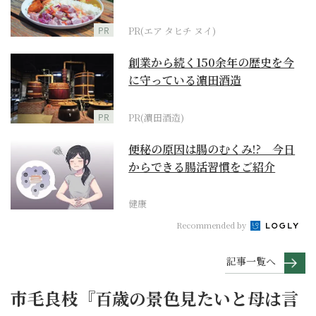
PR
PR(エア タヒチ ヌイ)
創業から続く150余年の歴史を今
に守っている濵田酒造
PR
PR(濵田酒造)
便秘の原因は腸のむくみ!? 今日
からできる腸活習慣をご紹介
健康
Recommended by
記事一覧へ
市毛良枝『百歳の景色見たいと母は言