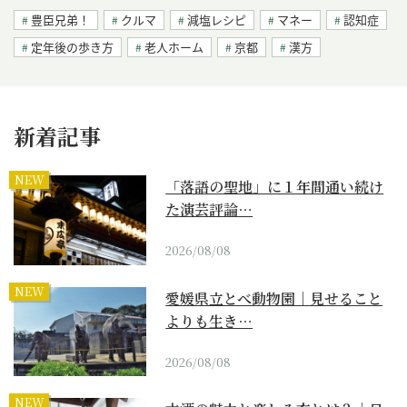
豊臣兄弟！
クルマ
減塩レシピ
マネー
認知症
定年後の歩き方
老人ホーム
京都
漢方
新着記事
NEW
「落語の聖地」に１年間通い続け
た演芸評論…
2026/08/08
NEW
愛媛県立とべ動物園｜見せること
よりも生き…
2026/08/08
NEW