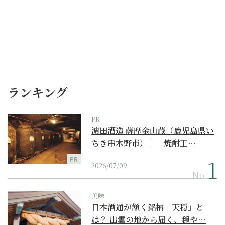
ランキング
PR
濵田酒造 薩摩金山蔵（鹿児島県い
ちき串木野市）｜「焼酎王…
PR
2026/07/09
No.
美味
日本酒通が頷く銘柄「天穏」と
は？ 出雲の地から届く、穏や…