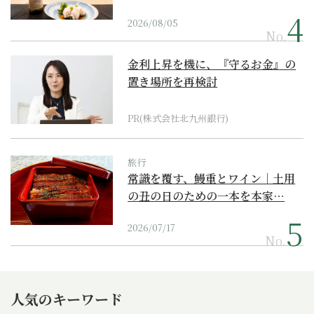
2026/08/05
No.
金利上昇を機に、『守るお金』の
置き場所を再検討
PR(株式会社北九州銀行)
旅行
常識を覆す、鰻重とワイン｜土用
の丑の日のための一本を本家…
2026/07/17
No.
人気のキーワード