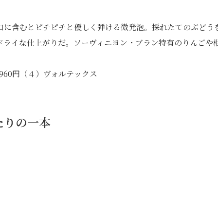
口に含むとピチピチと優しく弾ける微発泡。採れたてのぶどう
ドライな仕上がりだ。ソーヴィニヨン・ブラン特有のりんごや
960円（４）ヴォルテックス
たりの一本
）