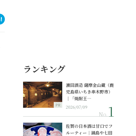
ラ
ランキング
濵田酒造 薩摩金山蔵（鹿
児島県いちき串木野市）
｜「焼酎王…
PR
2026/07/09
No.
佐賀の日本酒は甘口でフ
ルーティー｜鍋島や七田