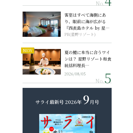
No.
客室はすべて海側にあ
り、眼前に海が広がる
『西表島ホテル by 星野
リゾート』
PR(星野リゾート)
NEW
夏の鱧に本当に合うワイ
ンは？ 星野リゾート和食
統括料理長…
2026/08/05
No.
9
サライ最新号
2026年
月号