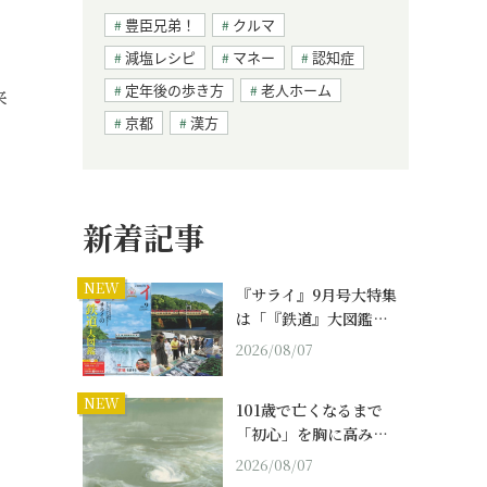
豊臣兄弟！
クルマ
減塩レシピ
マネー
認知症
定年後の歩き方
老人ホーム
来
京都
漢方
新着記事
NEW
『サライ』9月号大特集
は「『鉄道』大図鑑…
2026/08/07
NEW
101歳で亡くなるまで
「初心」を胸に高み…
2026/08/07