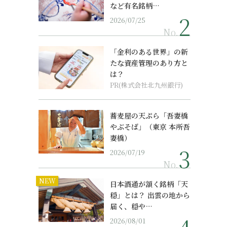
など有名銘柄…
2026/07/25
No.
「金利のある世界」の新
たな資産管理のあり方と
は？
PR(株式会社北九州銀行)
蕎麦屋の天ぷら「吾妻橋
やぶそば」（東京 本所吾
妻橋）
2026/07/19
No.
NEW
日本酒通が頷く銘柄「天
穏」とは？ 出雲の地から
届く、穏や…
2026/08/01