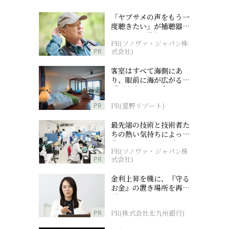
「ヤブサメの声をもう一
度聴きたい」が補聴器チ
ャレンジの後押しに
PR(ソノヴァ・ジャパン株
PR
式会社)
客室はすべて海側にあ
り、眼前に海が広がる
『西表島ホテル by 星野
リゾート』
PR
PR(星野リゾート)
最先端の技術と技術者た
ちの熱い気持ちによって
作られているオーダーメ
PR(ソノヴァ・ジャパン株
イド補聴器
PR
式会社)
金利上昇を機に、『守る
お金』の置き場所を再検
討
PR
PR(株式会社北九州銀行)