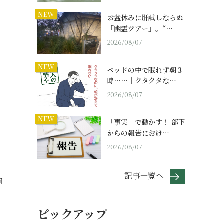
NEW
お盆休みに肝試しならぬ
「幽霊ツアー」。“…
2026/08/07
NEW
ベッドの中で眠れず朝３
時……｜クタクタな…
2026/08/07
NEW
「事実」で動かす！ 部下
からの報告におけ…
2026/08/07
。
記事一覧へ
向
ピックアップ