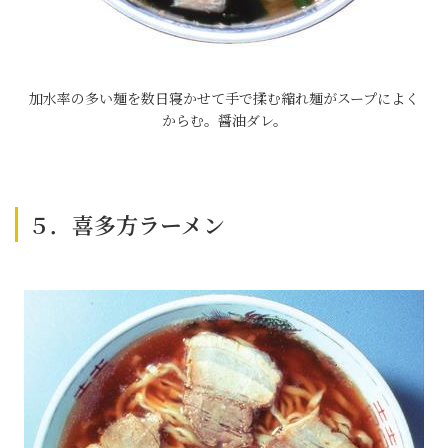
加水率の多い麺を数日寝かせて手で揉む縮れ麺がスープによく
からむ。醤油ダレ。
５．喜多方ラーメン