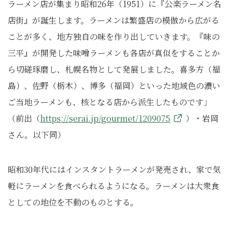
ラーメン店が集まり昭和26年（1951）に『公楽ラーメン名
店街』が誕生します。ラーメンは繁盛店の模倣から広がる
ことが多く、地方独自の味を作り出していきます。『味の
三平』が開発した味噌ラーメンも各店が真似をすることか
ら切磋琢磨し、札幌名物として発展しました。喜多方（福
島）、佐野（栃木）、博多（福岡）といった地域色の濃い
ご当地ラーメンも、核となる店から派生したものです」
（前出（
https://serai.jp/gourmet/1209075
）・岩岡
さん。以下同）
昭和30年代にはインスタントラーメンが発売され、家で気
軽にラーメンを食べられるようになる。ラーメンは大衆食
としての地位を不動のものとする。