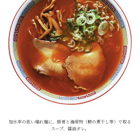
加水率の低い縮れ麺に、豚骨と海産物（鯵の煮干し等）で取る
スープ、醤油ダレ。