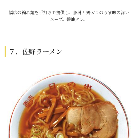
幅広の縮れ麺を手打ちで提供し、豚骨と鶏ガラのうま味の深い
スープ。醤油ダレ。
７．佐野ラーメン