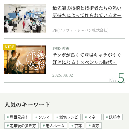
最先端の技術と技術者たちの熱い
気持ちによって作られているオー
ダーメイド補聴器
PR(ソノヴァ・ジャパン株式会社)
NEW
趣味･教養
テンポが良くて登場キャラがすぐ
好きになる！スペシャル時代…
2026/08/02
No.
人気のキーワード
豊臣兄弟！
クルマ
減塩レシピ
マネー
認知症
定年後の歩き方
老人ホーム
京都
漢方