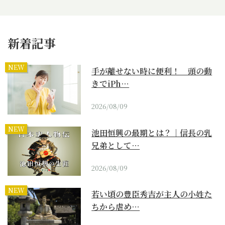
新着記事
NEW
手が離せない時に便利！ 頭の動
きでiPh…
2026/08/09
NEW
池田恒興の最期とは？｜信長の乳
兄弟として…
2026/08/09
NEW
若い頃の豊臣秀吉が主人の小姓た
ちから虐め…