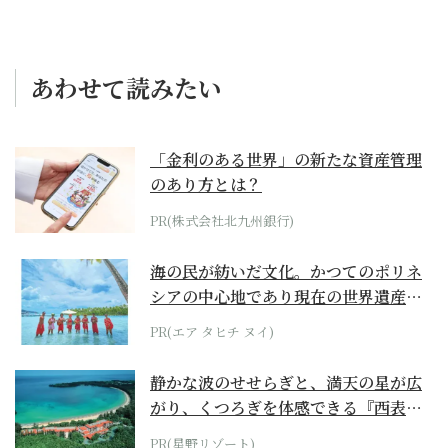
あわせて読みたい
「金利のある世界」の新たな資産管理
のあり方とは？
PR(株式会社北九州銀行)
海の民が紡いだ文化。かつてのポリネ
シアの中心地であり現在の世界遺産か
らみえてくる...
PR(エア タヒチ ヌイ)
静かな波のせせらぎと、満天の星が広
がり、くつろぎを体感できる『西表島
ホテル by...
PR(星野リゾート)