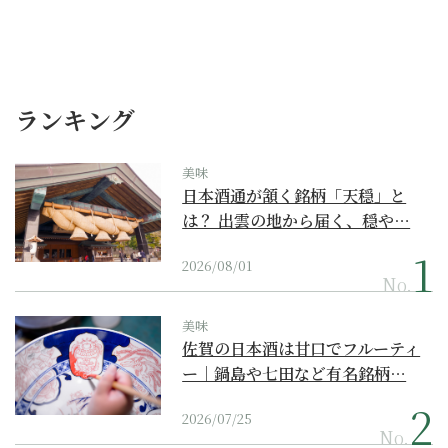
ランキング
美味
日本酒通が頷く銘柄「天穏」と
は？ 出雲の地から届く、穏や…
2026/08/01
No.
美味
佐賀の日本酒は甘口でフルーティ
ー｜鍋島や七田など有名銘柄…
2026/07/25
No.