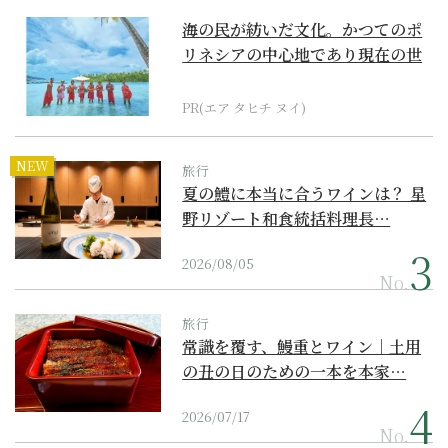
海の民が紡いだ文化。かつてのポ
リネシアの中心地であり現在の世
界遺産からみえてくる...
PR(エア タヒチ ヌイ)
NEW
旅行
夏の鱧に本当に合うワインは？ 星
野リゾート和食統括料理長…
2026/08/05
No.
旅行
常識を覆す、鰻重とワイン｜土用
の丑の日のための一本を本家…
2026/07/17
No.