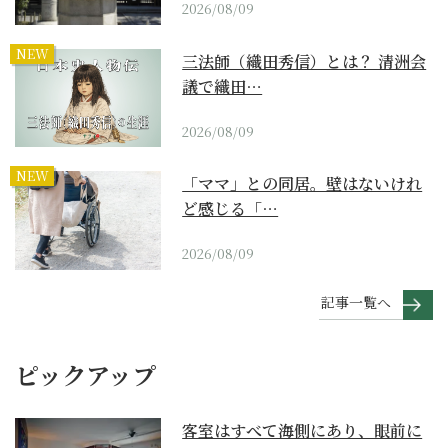
2026/08/09
NEW
三法師（織田秀信）とは？ 清洲会
議で織田…
2026/08/09
NEW
「ママ」との同居。壁はないけれ
ど感じる「…
2026/08/09
記事一覧へ
ピックアップ
客室はすべて海側にあり、眼前に