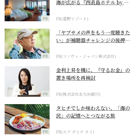
海が広がる『西表島ホテル by 星
野リゾート』
PR
PR(星野リゾート)
「ヤブサメの声をもう一度聴きた
い」が補聴器チャレンジの後押し
に
PR
PR(ソノヴァ・ジャパン株式会社)
金利上昇を機に、『守るお金』の
置き場所を再検討
PR
PR(株式会社北九州銀行)
タヒチでしか味わえない、「海の
民」の記憶へとつながる旅
PR
PR(エア タヒチ ヌイ)