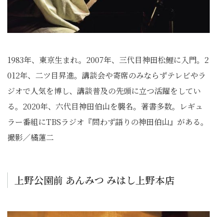
1983年、東京生まれ。2007年、三代目神田松鯉に入門。2
012年、二ツ目昇進。講談会や寄席のみならずテレビやラ
ジオで人気を博し、講談普及の先頭に立つ活躍をしてい
る。2020年、六代目神田伯山を襲名。著書多数。レギュ
ラー番組にTBSラジオ『問わず語りの神田伯山』がある。
撮影／橘蓮二
上野公園前 あんみつ みはし上野本店