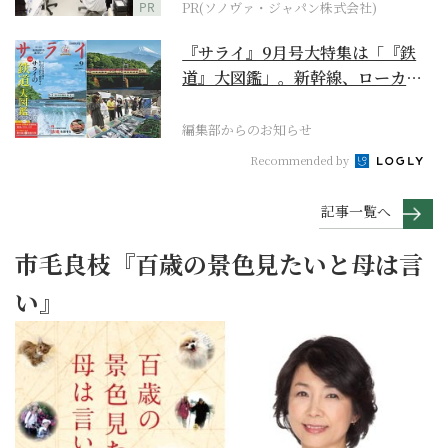
PR
PR(ソノヴァ・ジャパン株式会社)
『サライ』9月号大特集は「『鉄
道』大図鑑」。新幹線、ローカル
列車、ケーブルカーか...
編集部からのお知らせ
Recommended by
記事一覧へ
市毛良枝『百歳の景色見たいと母は言
い』