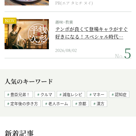
PR(エア タヒチ ヌイ)
NEW
趣味･教養
テンポが良くて登場キャラがすぐ
好きになる！スペシャル時代…
2026/08/02
No.
人気のキーワード
豊臣兄弟！
クルマ
減塩レシピ
マネー
認知症
定年後の歩き方
老人ホーム
京都
漢方
新着記事