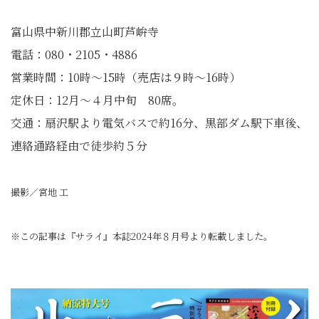
富山県中新川郡立山町芦峅寺
電話：080・2105・4886
営業時間：10時～15時（売店は９時～16時）
定休日：12月～４月中旬 80席。
交通：扇沢駅より電気バスで約16分、黒部ダム駅下車後、
連絡通路経由で徒歩約５分
撮影／宮地 工
※この記事は『サライ』本誌2024年８月号より転載しました。