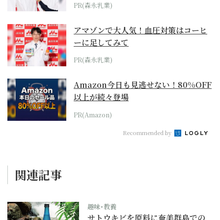
PR(森永乳業)
アマゾンで大人気！血圧対策はコーヒ
ーに足してみて
PR(森永乳業)
Amazon今日も見逃せない！80%OFF
以上が続々登場
PR(Amazon)
Recommended by
関連記事
趣味･教養
サトウキビを原料に奄美群島での