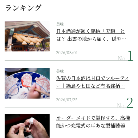
ランキング
美味
日本酒通が頷く銘柄「天穏」と
は？ 出雲の地から届く、穏や…
2026/08/01
No.
美味
佐賀の日本酒は甘口でフルーティ
ー｜鍋島や七田など有名銘柄…
2026/07/25
No.
オーダーメイドで製作する、高機
能かつ充電式の耳あな型補聴器