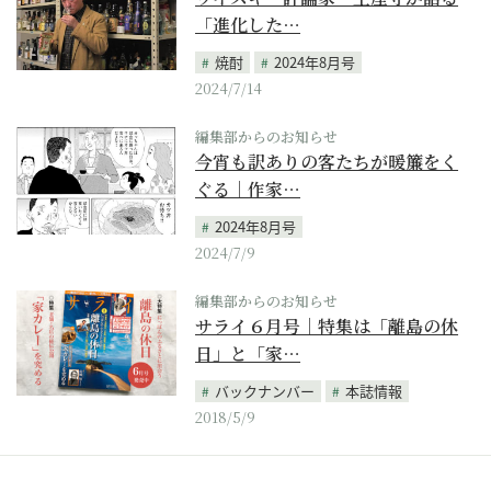
「進化した…
焼酎
2024年8月号
2024/7/14
編集部からのお知らせ
今宵も訳ありの客たちが暖簾をく
ぐる｜作家…
2024年8月号
2024/7/9
編集部からのお知らせ
サライ６月号｜特集は「離島の休
日」と「家…
バックナンバー
本誌情報
2018/5/9