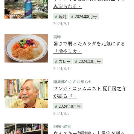
み造られる…
焼酎
2024年8月号
2024/9/1
美味
暑さで弱ったカラダを元気にする
「冷やしカ…
カレー
2024年8月号
2024/8/14
編集部からのお知らせ
マンガ・コラムニスト 夏目房之介
が語る『…
2024年8月号
2024/8/7
趣味･教養
ウイスキー評論家・土屋守が語る