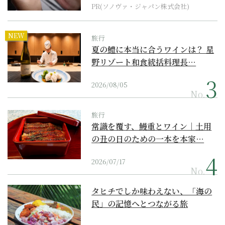
PR(ソノヴァ・ジャパン株式会社)
NEW
旅行
夏の鱧に本当に合うワインは？ 星
野リゾート和食統括料理長…
2026/08/05
No.
旅行
常識を覆す、鰻重とワイン｜土用
の丑の日のための一本を本家…
2026/07/17
No.
タヒチでしか味わえない、「海の
民」の記憶へとつながる旅