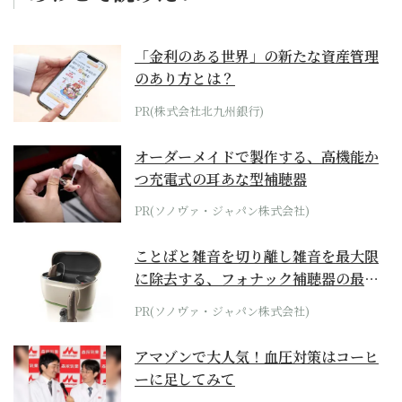
「金利のある世界」の新たな資産管理
のあり方とは？
PR(株式会社北九州銀行)
オーダーメイドで製作する、高機能か
つ充電式の耳あな型補聴器
PR(ソノヴァ・ジャパン株式会社)
ことばと雑音を切り離し雑音を最大限
に除去する、フォナック補聴器の最上
位モデル
PR(ソノヴァ・ジャパン株式会社)
アマゾンで大人気！血圧対策はコーヒ
ーに足してみて