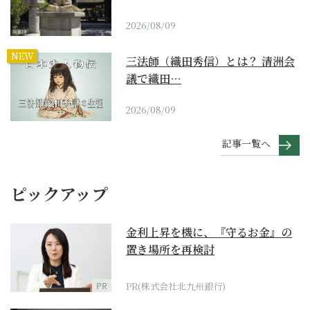
2026/08/09
NEW
三法師（織田秀信）とは？ 清洲会
議で織田…
2026/08/09
記事一覧へ
ピックアップ
金利上昇を機に、『守るお金』の
置き場所を再検討
PR
PR(株式会社北九州銀行)