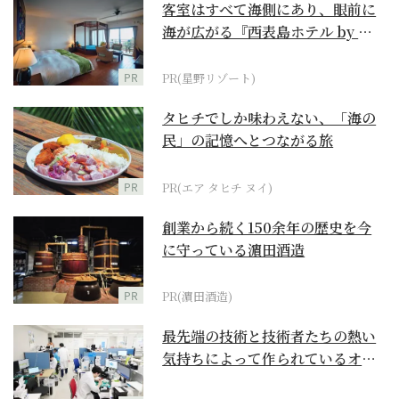
客室はすべて海側にあり、眼前に
海が広がる『西表島ホテル by 星
野リゾート』
PR
PR(星野リゾート)
タヒチでしか味わえない、「海の
民」の記憶へとつながる旅
PR
PR(エア タヒチ ヌイ)
創業から続く150余年の歴史を今
に守っている濵田酒造
PR
PR(濵田酒造)
最先端の技術と技術者たちの熱い
気持ちによって作られているオー
ダーメイド補聴器