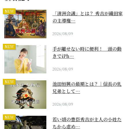
NEW
「清洲会議」とは？ 秀吉が織田家
の主導権…
2026/08/09
NEW
手が離せない時に便利！ 頭の動
きでiPh…
2026/08/09
NEW
池田恒興の最期とは？｜信長の乳
兄弟として…
2026/08/09
NEW
若い頃の豊臣秀吉が主人の小姓た
ちから虐め…