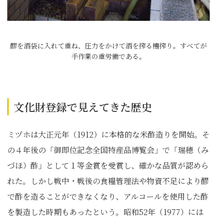
醪を酒袋に入れて重ね、圧力をかけて酒を搾る槽搾り。すべてが
手作業の重労働である。
文化財登録で見えてきた歴史
ミヅホは大正元年（1912）に本格的な米酢造りを開始。そ
の４年後の「御即位記念全国特産品博覧会」で「瑞穂（み
づほ）酢」として１等金賞を受賞し、確かな品質が認めら
れた。しかし戦中・戦後の食糧管理法や物資不足により醪
で酢を造ることができなくなり、アルコールを使用した酢
を製造した時期もあったという。昭和52年（1977）には