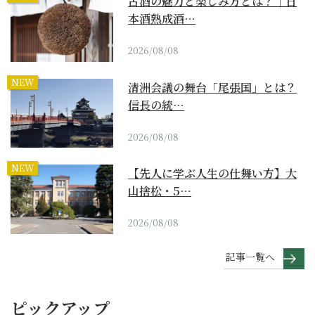
古酒の魅力と楽しみ方とは？｜日
本酒熟成酒…
2026/08/08
NEW
清洲会議の舞台「尾張国」とは？
信長の統…
2026/08/08
NEW
【先人に学ぶ人生の仕舞い方】大
山捨松・5…
2026/08/08
記事一覧へ
ピックアップ