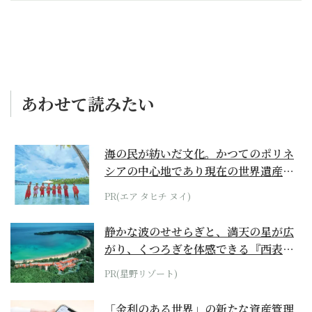
あわせて読みたい
海の民が紡いだ文化。かつてのポリネ
シアの中心地であり現在の世界遺産か
らみえてくる...
PR(エア タヒチ ヌイ)
静かな波のせせらぎと、満天の星が広
がり、くつろぎを体感できる『西表島
ホテル by...
PR(星野リゾート)
「金利のある世界」の新たな資産管理