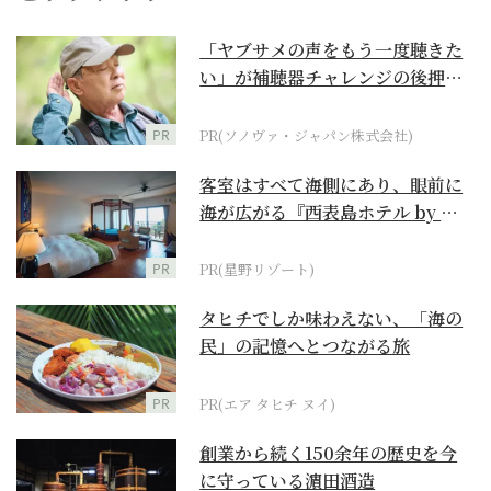
「ヤブサメの声をもう一度聴きた
い」が補聴器チャレンジの後押し
に
PR
PR(ソノヴァ・ジャパン株式会社)
客室はすべて海側にあり、眼前に
海が広がる『西表島ホテル by 星
野リゾート』
PR
PR(星野リゾート)
タヒチでしか味わえない、「海の
民」の記憶へとつながる旅
PR
PR(エア タヒチ ヌイ)
創業から続く150余年の歴史を今
に守っている濵田酒造