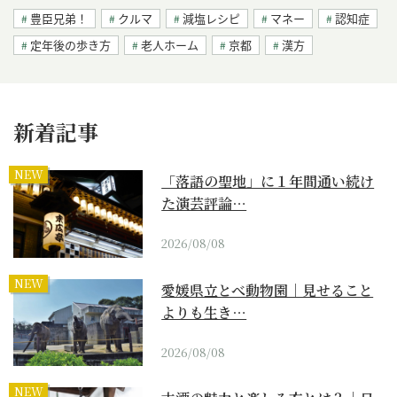
豊臣兄弟！
クルマ
減塩レシピ
マネー
認知症
定年後の歩き方
老人ホーム
京都
漢方
新着記事
NEW
「落語の聖地」に１年間通い続け
た演芸評論…
2026/08/08
NEW
愛媛県立とべ動物園｜見せること
よりも生き…
2026/08/08
NEW