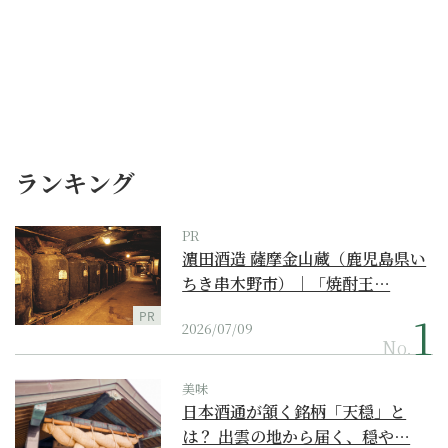
ランキング
PR
濵田酒造 薩摩金山蔵（鹿児島県い
ちき串木野市）｜「焼酎王…
PR
2026/07/09
No.
美味
日本酒通が頷く銘柄「天穏」と
は？ 出雲の地から届く、穏や…