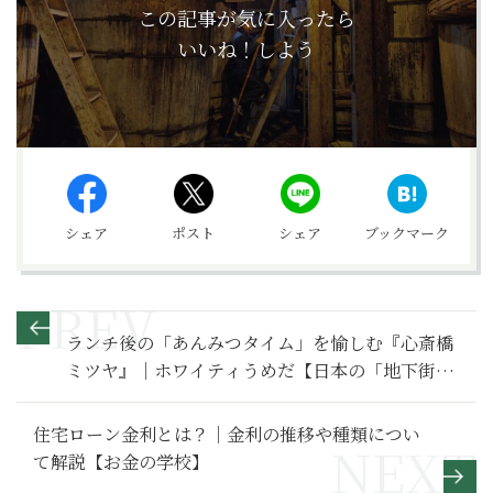
この記事が気に入ったら
いいね！しよう
シェア
ポスト
シェア
ブックマーク
ランチ後の「あんみつタイム」を愉しむ『心斎橋
ミツヤ』｜ホワイティうめだ【日本の「地下街」
を歩く】
住宅ローン金利とは？｜金利の推移や種類につい
て解説【お金の学校】