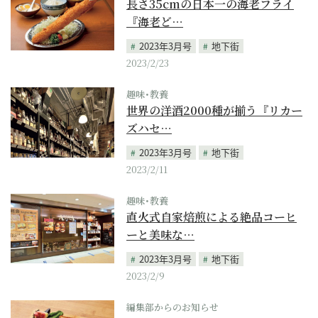
長さ35cmの日本一の海老フライ
『海老ど…
2023年3月号
地下街
2023/2/23
趣味･教養
世界の洋酒2000種が揃う『リカー
ズハセ…
2023年3月号
地下街
2023/2/11
趣味･教養
直火式自家焙煎による絶品コーヒ
ーと美味な…
2023年3月号
地下街
2023/2/9
編集部からのお知らせ