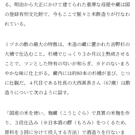
る。明治から大正にかけて建てられた重厚な母屋や蔵は国
の登録有形文化財で、今もここで脈々と米酢造りが行なわ
れている。
ミヅホの酢の最大の特徴は、木造の蔵に置かれた吉野杉の
大桶で仕込むこと。杉桶でじっくり３か月以上熟成させる
ことで、ツンとした特有の匂いが和らぎ、カドのないまろ
やかな味に仕上がる。蔵内には約80本の杉桶が並び、じつ
に壮観だ。４代目である社長の大西甚吾さん（67歳）は酢
造りについて次のように話す。
「国産の米を使い、麹蔵（こうじぐら）で良質の米麹を作
り、３段仕込み（※日本酒の醪（もろみ）をつくるため、
原料を３回に分けて投入する方法）で酒造りを行ないま