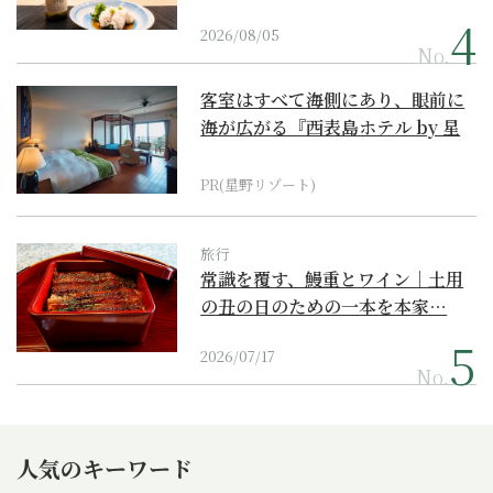
2026/08/05
No.
客室はすべて海側にあり、眼前に
海が広がる『西表島ホテル by 星
野リゾート』
PR(星野リゾート)
旅行
常識を覆す、鰻重とワイン｜土用
の丑の日のための一本を本家…
2026/07/17
No.
人気のキーワード