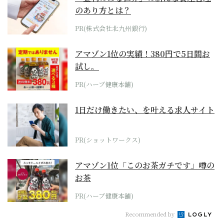
のあり方とは？
PR(株式会社北九州銀行)
アマゾン1位の実績！380円で5日間お
試し。
PR(ハーブ健康本舗)
1日だけ働きたい、を叶える求人サイト
PR(ショットワークス)
アマゾン1位「このお茶ガチです」噂の
お茶
PR(ハーブ健康本舗)
Recommended by