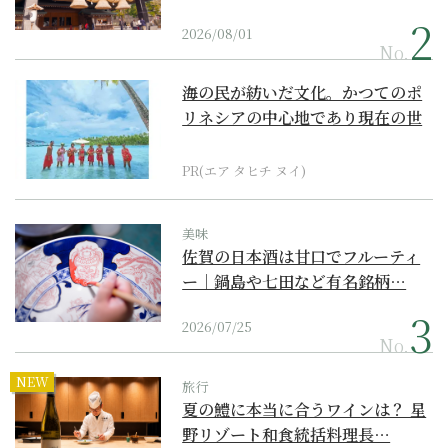
2026/08/01
No.
海の民が紡いだ文化。かつてのポ
リネシアの中心地であり現在の世
界遺産からみえてくる...
PR(エア タヒチ ヌイ)
美味
佐賀の日本酒は甘口でフルーティ
ー｜鍋島や七田など有名銘柄…
2026/07/25
No.
NEW
旅行
夏の鱧に本当に合うワインは？ 星
野リゾート和食統括料理長…