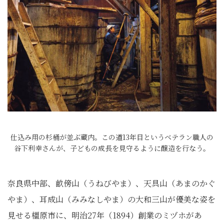
仕込み用の杉桶が並ぶ蔵内。この道13年目というベテラン職人の
谷下利幸さんが、子どもの成長を見守るように醸造を行なう。
奈良県中部、畝傍山（うねびやま）、天具山（あまのかぐ
やま）、耳成山（みみなしやま）の大和三山が優美な姿を
見せる橿原市に、明治27年（1894）創業のミヅホがあ