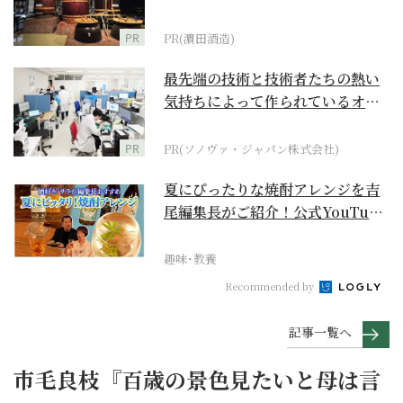
PR
PR(濵田酒造)
最先端の技術と技術者たちの熱い
気持ちによって作られているオー
ダーメイド補聴器
PR
PR(ソノヴァ・ジャパン株式会社)
夏にぴったりな焼酎アレンジを吉
尾編集長がご紹介！公式YouTube
【まったりサラ...
趣味･教養
Recommended by
記事一覧へ
市毛良枝『百歳の景色見たいと母は言