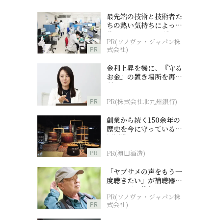
最先端の技術と技術者た
ちの熱い気持ちによって
作られているオーダーメ
PR(ソノヴァ・ジャパン株
イド補聴器
PR
式会社)
金利上昇を機に、『守る
お金』の置き場所を再検
討
PR
PR(株式会社北九州銀行)
創業から続く150余年の
歴史を今に守っている濵
田酒造
PR
PR(濵田酒造)
「ヤブサメの声をもう一
度聴きたい」が補聴器チ
ャレンジの後押しに
PR(ソノヴァ・ジャパン株
PR
式会社)