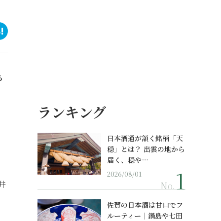
ち
ランキング
日本酒通が頷く銘柄「天
穏」とは？ 出雲の地から
届く、穏や…
2026/08/01
井
No.
佐賀の日本酒は甘口でフ
ルーティー｜鍋島や七田