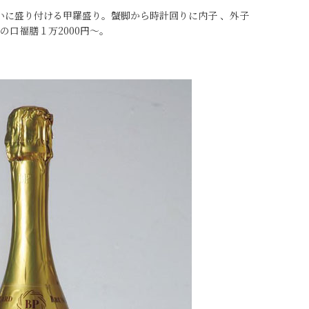
いに盛り付ける甲羅盛り。蟹脚から時計回りに内子 、外子
の口福膳１万2000円～。