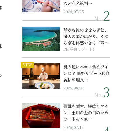
など有名銘柄…
体
2026/07/25
No.
静かな波のせせらぎと、
満天の星が広がり、くつ
ろぎを体感できる『西表
味
島ホテル by...
PR(星野リゾート)
NEW
夏の鱧に本当に合うワイ
ンは？ 星野リゾート和食
ル
統括料理長…
。
2026/08/05
No.
常識を覆す、鰻重とワイ
ン｜土用の丑の日のため
の一本を本家…
2026/07/17