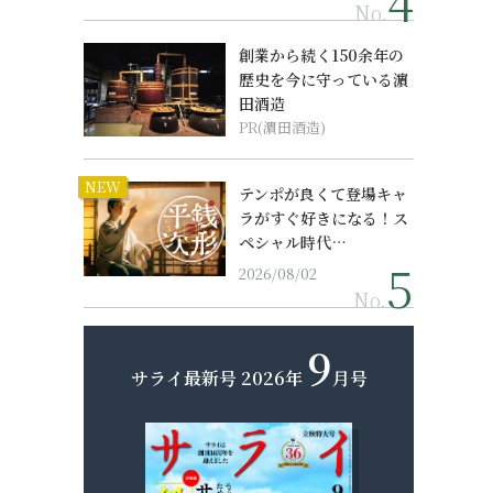
No.
創業から続く150余年の
歴史を今に守っている濵
田酒造
PR(濵田酒造)
NEW
テンポが良くて登場キャ
ラがすぐ好きになる！ス
ペシャル時代…
2026/08/02
No.
9
サライ最新号
2026年
月号