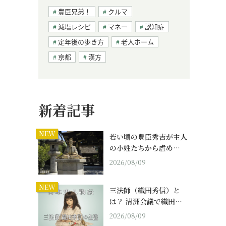
豊臣兄弟！
クルマ
減塩レシピ
マネー
認知症
定年後の歩き方
老人ホーム
京都
漢方
新着記事
NEW
若い頃の豊臣秀吉が主人
の小姓たちから虐め…
2026/08/09
NEW
三法師（織田秀信）と
は？ 清洲会議で織田…
2026/08/09