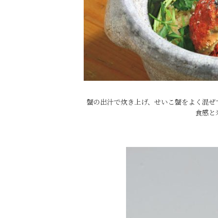
蟹の出汁で炊き上げ、せいこ蟹をよく混ぜ
食感と