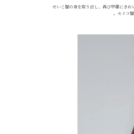
せいこ蟹の身を取り出し、再び甲羅にきれ
。セイコ蟹