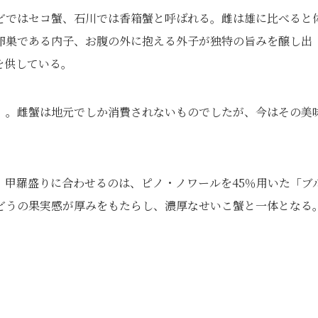
どではセコ蟹、石川では香箱蟹と呼ばれる。雌は雄に比べると
卵巣である内子、お腹の外に抱える外子が独特の旨みを醸し出
を供している。
）。雌蟹は地元でしか消費されないものでしたが、今はその美
。
。甲羅盛りに合わせるのは、ピノ・ノワールを45％用いた「ブ
どうの果実感が厚みをもたらし、濃厚なせいこ蟹と一体となる