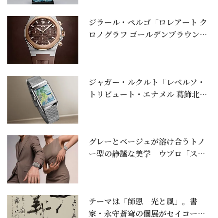
ジラール・ペルゴ「ロレアート ク
ロノグラフ ゴールデンブラウン」
｜ラグスポ全盛の...
ジャガー・ルクルト「レベルソ・
トリビュート・エナメル 葛飾北斎
諸国瀧巡り」｜北...
グレーとベージュが溶け合うトノ
ー型の静謐な美学｜ウブロ「スピ
リット オブ ビッグ...
テーマは「師恩 光と風」。書
家・永守蒼穹の個展がセイコーハ