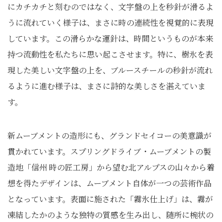
にカチカチと刻むのではなく、文字盤の上を秒針が滑るよ
うに流れていく様子は、まさに時の連続性を視覚的に表現
しています。この滑らかな運針は、時間というものが本来
持つ流動性を私たちに思い起こさせます。特に、樹氷を表
現した美しい文字盤の上を、ブルースチールの秒針が流れ
るように進む様子は、まさに詩的な美しさを湛えていま
す。
新ムーブメントの造形にも、グランドセイコーの美意識が
貫かれています。スプリングドライブ・ムーブメントの製
造地「信州 時の匠工房」から望む北アルプスの山々から着
想を得たデザインは、ムーブメント自体が一つの芸術作品
となっています。表面に施された「霧氷仕上げ」は、霧が
凍結したかのような独特の質感を生み出し、随所に椀状の