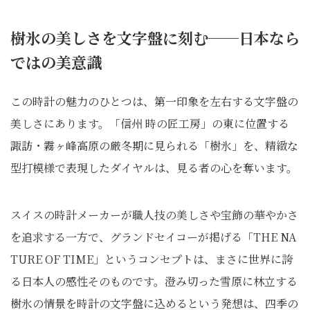
樹氷の美しさを文字盤に刻む──日本なら
ではの美意識
この時計の魅力のひとつは、第一印象を左右する文字盤の
美しさにあります。「信州 時の匠工房」の東に位置する
諏訪・霧ヶ峰高原の厳冬期に見られる「樹氷」を、精緻な
型打模様で表現したダイヤルは、見る者の心を奪います。
スイスの時計メーカーが職人技の美しさや宝飾の華やかさ
を追求する一方で、グランドセイコーが掲げる「THE NA
TURE OF TIME」というコンセプトは、まさに世界に誇
る日本人の感性そのものです。澄み切った雪原に林立する
樹氷の情景を時計の文字盤に込めるという発想は、四季の