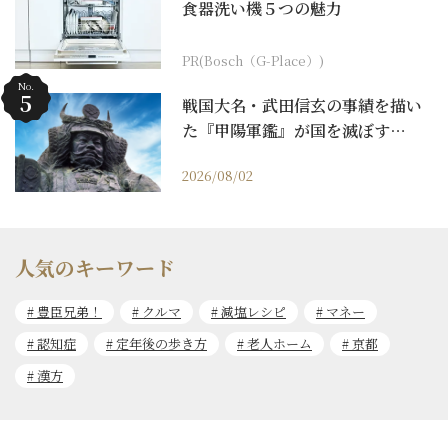
食器洗い機５つの魅力
PR(Bosch（G-Place）)
No.
戦国大名・武田信玄の事績を描い
た『甲陽軍鑑』が国を滅ぼす…
2026/08/02
人気のキーワード
豊臣兄弟！
クルマ
減塩レシピ
マネー
認知症
定年後の歩き方
老人ホーム
京都
漢方