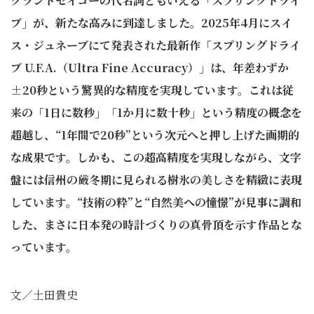
グランドセイコーの代名詞ともいえる「スプリングドライ
ブ」が、新たな高みに到達しました。2025年4月にスイ
ス・ジュネーブにて発表された最新作「スプリングドライ
ブ U.F.A.（Ultra Fine Accuracy）」は、年差わずか
±20秒という驚異的な精度を実現しています。これは従
来の「1日に数秒」「1か月に数十秒」という精度の概念を
超越し、“1年間で20秒”という次元へと押し上げた画期的
な成果です。しかも、この超高精度を実現しながら、文字
盤には信州の厳冬期に見られる樹氷の美しさを精緻に表現
しています。“技術の粋”と“自然美への憧憬”が見事に調和
した、まさに日本発の時計づくりの真骨頂を示す作品とな
っています。
文／土田貴史