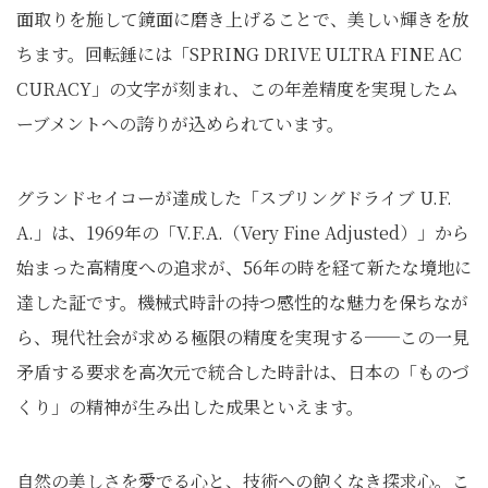
面取りを施して鏡面に磨き上げることで、美しい輝きを放
ちます。回転錘には「SPRING DRIVE ULTRA FINE AC
CURACY」の文字が刻まれ、この年差精度を実現したム
ーブメントへの誇りが込められています。
グランドセイコーが達成した「スプリングドライブ U.F.
A.」は、1969年の「V.F.A.（Very Fine Adjusted）」から
始まった高精度への追求が、56年の時を経て新たな境地に
達した証です。機械式時計の持つ感性的な魅力を保ちなが
ら、現代社会が求める極限の精度を実現する──この一見
矛盾する要求を高次元で統合した時計は、日本の「ものづ
くり」の精神が生み出した成果といえます。
自然の美しさを愛でる心と、技術への飽くなき探求心。こ