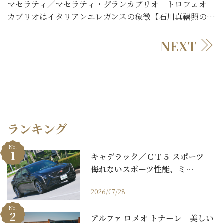
マセラティ／マセラティ・グランカブリオ トロフェオ｜
カブリオはイタリアンエレガンスの象徴【石川真禧照の名
車を利く】
NEXT
ランキング
No.
キャデラック／ＣＴ５ スポーツ｜
侮れないスポーツ性能、ミ…
2026/07/28
No.
アルファ ロメオ トナーレ｜美しい