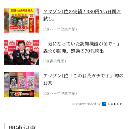
アマゾン1位の実績！380円で5日間お
試し。
PR(ハーブ健康本舗)
「気になっていた認知機能が菌で…」
森永が開発。感動の70代続出
PR(森永乳業)
アマゾン1位「このお茶ガチです」噂の
お茶
PR(ハーブ健康本舗)
Recommended by
関連記事