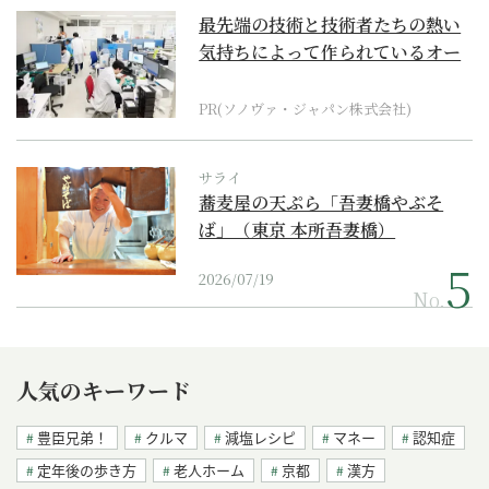
最先端の技術と技術者たちの熱い
気持ちによって作られているオー
ダーメイド補聴器
PR(ソノヴァ・ジャパン株式会社)
サライ
蕎麦屋の天ぷら「吾妻橋やぶそ
ば」（東京 本所吾妻橋）
2026/07/19
No.
人気のキーワード
豊臣兄弟！
クルマ
減塩レシピ
マネー
認知症
定年後の歩き方
老人ホーム
京都
漢方