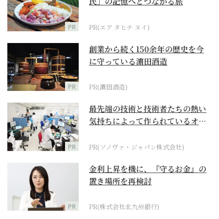
民」の記憶へとつながる旅
PR
PR(エア タヒチ ヌイ)
創業から続く150余年の歴史を今
に守っている濵田酒造
PR
PR(濵田酒造)
最先端の技術と技術者たちの熱い
気持ちによって作られているオー
ダーメイド補聴器
PR
PR(ソノヴァ・ジャパン株式会社)
金利上昇を機に、『守るお金』の
置き場所を再検討
PR
PR(株式会社北九州銀行)