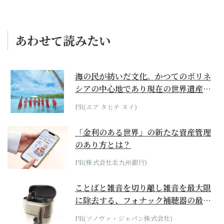
あわせて読みたい
海の民が紡いだ文化。かつてのポリネ
シアの中心地であり現在の世界遺産か
らみえてくる...
PR(エア タヒチ ヌイ)
「金利のある世界」の新たな資産管理
のあり方とは？
PR(株式会社北九州銀行)
ことばと雑音を切り離し雑音を最大限
に除去する、フォナック補聴器の最上
位モデル
PR(ソノヴァ・ジャパン株式会社)