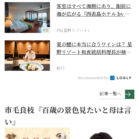
客室はすべて海側にあり、眼前に
海が広がる『西表島ホテル by 星
野リゾート』
PR
PR(星野リゾート)
夏の鱧に本当に合うワインは？ 星
野リゾート和食統括料理長が検証
【ワイン×和食 至...
旅行
Recommended by
記事一覧へ
市毛良枝『百歳の景色見たいと母は言
い』