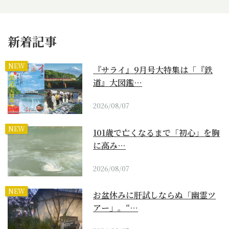
新着記事
NEW
『サライ』9月号大特集は「『鉄
道』大図鑑…
2026/08/07
NEW
101歳で亡くなるまで「初心」を胸
に高み…
2026/08/07
NEW
お盆休みに肝試しならぬ「幽霊ツ
アー」。“…