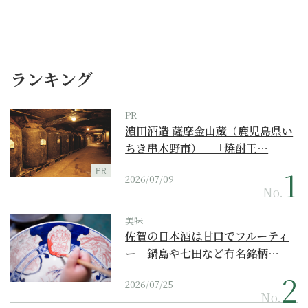
ランキング
PR
濵田酒造 薩摩金山蔵（鹿児島県い
ちき串木野市）｜「焼酎王…
PR
2026/07/09
No.
美味
佐賀の日本酒は甘口でフルーティ
ー｜鍋島や七田など有名銘柄…
2026/07/25
No.