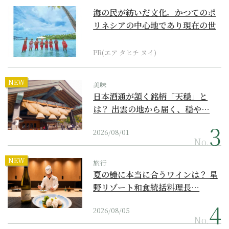
海の民が紡いだ文化。かつてのポ
リネシアの中心地であり現在の世
界遺産からみえてくる...
PR(エア タヒチ ヌイ)
NEW
美味
日本酒通が頷く銘柄「天穏」と
は？ 出雲の地から届く、穏や…
2026/08/01
No.
NEW
旅行
夏の鱧に本当に合うワインは？ 星
野リゾート和食統括料理長…
2026/08/05
No.