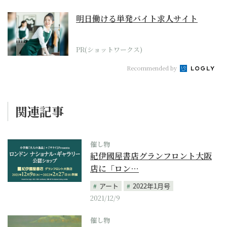
明日働ける単発バイト求人サイト
PR(ショットワークス)
Recommended by
関連記事
催し物
紀伊國屋書店グランフロント大阪
店に「ロン…
アート
2022年1月号
2021/12/9
催し物