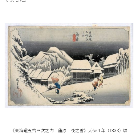
《東海道五拾三次之内 蒲原 夜之雪》天保４年（1833）頃