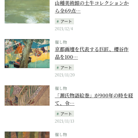
山種美術館の土牛コレクションか
ら全69点…
アート
2021/12/4
催し物
京都画壇を代表する巨匠、櫻谷作
品を100…
アート
2021/11/20
催し物
「源氏物語絵巻」が900年の時を経
て、令…
アート
2021/11/13
催し物