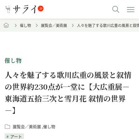
催し物
展覧会／美術展
人々を魅了する歌川広重の風景と叙情
催し物
人々を魅了する歌川広重の風景と叙情
の世界約230点が一堂に【大広重展－
東海道五拾三次と雪月花 叙情の世界
－】
展覧会／美術展
催し物
アート