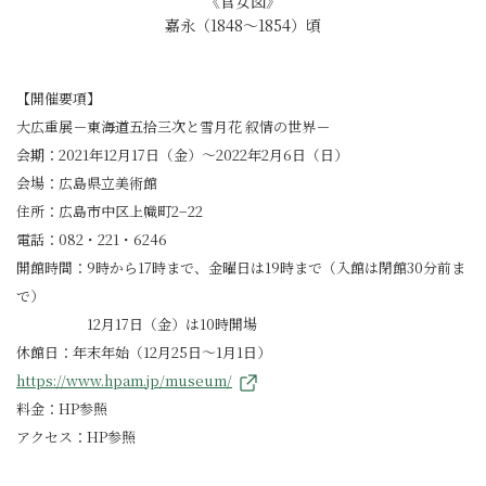
《官女図》
嘉永（1848～1854）頃
【開催要項】
大広重展－東海道五拾三次と雪月花 叙情の世界－
会期：2021年12月17日（金）～2022年2月6日（日）
会場：広島県立美術館
住所：広島市中区上幟町2−22
電話：082・221・6246
開館時間：9時から17時まで、金曜日は19時まで（入館は閉館30分前ま
で）
12月17日（金）は10時開場
休館日：年末年始（12月25日～1月1日）
https://www.hpam.jp/museum/
料金：HP参照
アクセス：HP参照