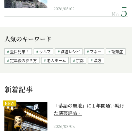
2026/08/02
No.
人気のキーワード
豊臣兄弟！
クルマ
減塩レシピ
マネー
認知症
定年後の歩き方
老人ホーム
京都
漢方
新着記事
NEW
「落語の聖地」に１年間通い続け
た演芸評論…
2026/08/08