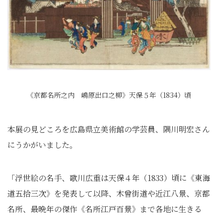
《京都名所之内 嶋原出口之柳》天保５年（1834）頃
本展の見どころを広島県立美術館の学芸員、隅川明宏さん
にうかがいました。
「浮世絵の名手、歌川広重は天保４年（1833）頃に《東海
道五拾三次》を発表して以降、木曾街道や近江八景、京都
名所、最晩年の傑作《名所江戸百景》まで各地に生きる