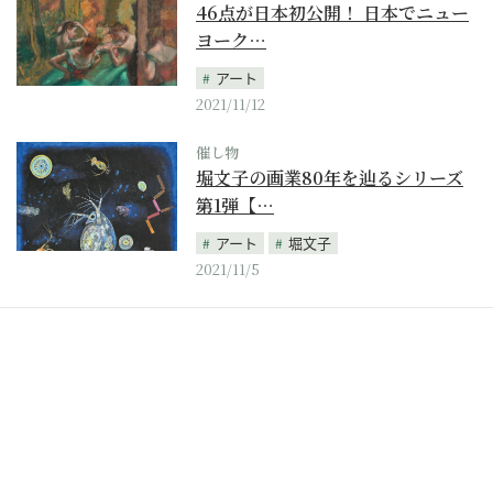
46点が日本初公開！ 日本でニュー
ヨーク…
アート
2021/11/12
催し物
堀文子の画業80年を辿るシリーズ
第1弾【…
アート
堀文子
2021/11/5