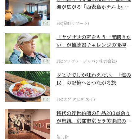
海が広がる『西表島ホテル by 星
野リゾート』
PR
PR(星野リゾート)
「ヤブサメの声をもう一度聴きた
い」が補聴器チャレンジの後押し
に
PR
PR(ソノヴァ・ジャパン株式会社)
タヒチでしか味わえない、「海の
民」の記憶へとつながる旅
PR
PR(エア タヒチ ヌイ)
稀代の浮世絵師の作品200点余り
が集結。京都市京セラ美術館の
「浮世絵スーパークリ...
催し物