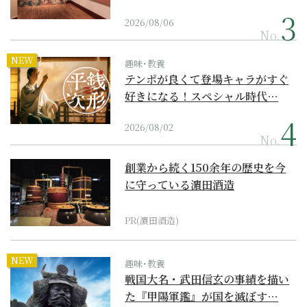
2026/08/06
No.
NEW
趣味･教養
テンポが良くて登場キャラがすぐ
好きになる！スペシャル時代…
2026/08/02
No.
創業から続く150余年の歴史を今
に守っている濵田酒造
PR(濵田酒造)
NEW
趣味･教養
戦国大名・武田信玄の事績を描い
た『甲陽軍鑑』が国を滅ぼす…