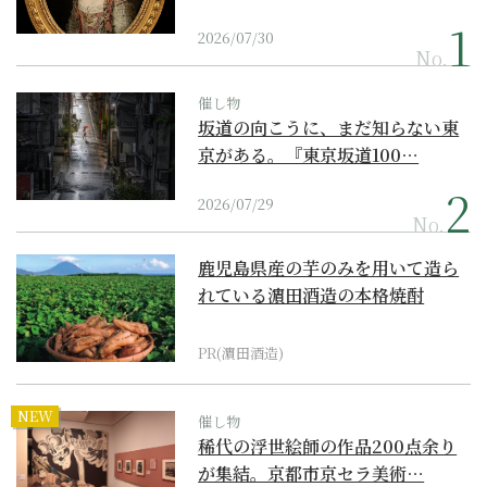
2026/07/30
No.
催し物
坂道の向こうに、まだ知らない東
京がある。『東京坂道100…
2026/07/29
No.
鹿児島県産の芋のみを用いて造ら
れている濵田酒造の本格焼酎
PR(濵田酒造)
NEW
催し物
稀代の浮世絵師の作品200点余り
が集結。京都市京セラ美術…