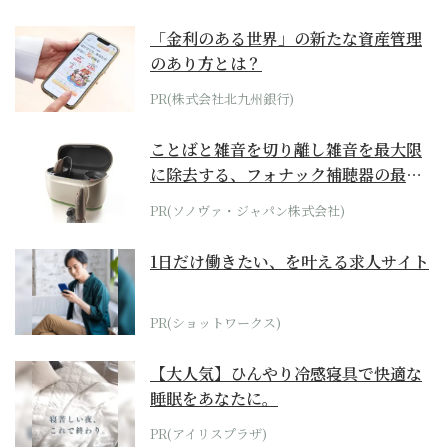
「金利のある世界」の新たな資産管理
のあり方とは？
PR(株式会社北九州銀行)
ことばと雑音を切り離し雑音を最大限
に除去する、フォナック補聴器の最上
位モデル
PR(ソノヴァ・ジャパン株式会社)
1日だけ働きたい、を叶える求人サイト
PR(ショットワークス)
【大人気】ひんやり冷感寝具で快適な
睡眠をあなたに。
PR(アイリスプラザ)