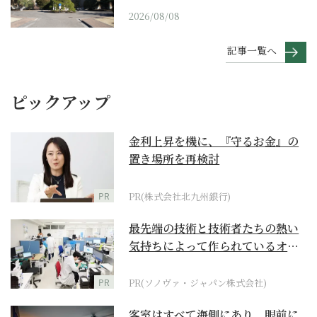
2026/08/08
記事一覧へ
ピックアップ
金利上昇を機に、『守るお金』の
置き場所を再検討
PR
PR(株式会社北九州銀行)
最先端の技術と技術者たちの熱い
気持ちによって作られているオー
ダーメイド補聴器
PR
PR(ソノヴァ・ジャパン株式会社)
客室はすべて海側にあり、眼前に