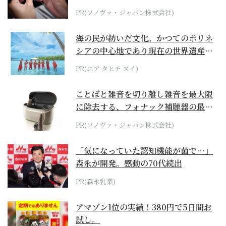
PR(ソノヴァ・ジャパン株式会社)
海の民が紡いだ文化。かつてのポリネ
シアの中心地であり現在の世界遺産か
らみえてくる...
PR(エア タヒチ ヌイ)
ことばと雑音を切り離し雑音を最大限
に除去する、フォナック補聴器の最上
位モデル
PR(ソノヴァ・ジャパン株式会社)
「気になっていた認知機能が菌で…」
森永が開発。感動の70代続出
PR(森永乳業)
アマゾン1位の実績！380円で5日間お
試し。