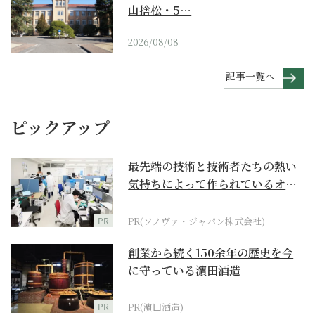
山捨松・5…
2026/08/08
記事一覧へ
ピックアップ
最先端の技術と技術者たちの熱い
気持ちによって作られているオー
ダーメイド補聴器
PR
PR(ソノヴァ・ジャパン株式会社)
創業から続く150余年の歴史を今
に守っている濵田酒造
PR
PR(濵田酒造)