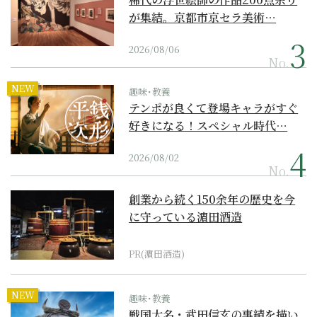
が集結。京都市京セラ美術…
2026/08/06
No.
NEW
趣味･教養
テンポが良くて登場キャラがすぐ
好きになる！スペシャル時代…
2026/08/02
No.
創業から続く150余年の歴史を今
に守っている濵田酒造
PR(濵田酒造)
NEW
趣味･教養
戦国大名・武田信玄の事績を描い