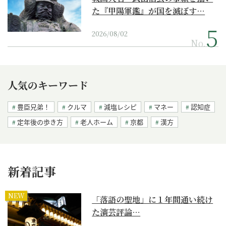
た『甲陽軍鑑』が国を滅ぼす…
2026/08/02
No.
人気のキーワード
豊臣兄弟！
クルマ
減塩レシピ
マネー
認知症
定年後の歩き方
老人ホーム
京都
漢方
新着記事
NEW
「落語の聖地」に１年間通い続け
た演芸評論…