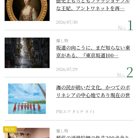
歴史上もっともファッショナブル
な王妃、アントワネットを再…
2026/07/30
No.
催し物
坂道の向こうに、まだ知らない東
京がある。『東京坂道100…
2026/07/29
No.
海の民が紡いだ文化。かつてのポ
リネシアの中心地であり現在の世
界遺産からみえてくる...
PR(エア タヒチ ヌイ)
NEW
催し物
稀代の浮世絵師の作品200点余り