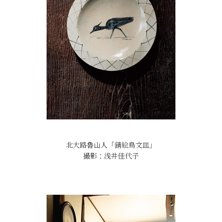
北大路魯山人「錆絵鳥文皿」
撮影：浅井佳代子