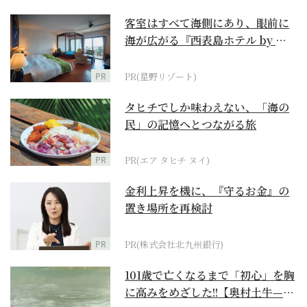
客室はすべて海側にあり、眼前に
海が広がる『西表島ホテル by 星
野リゾート』
PR
PR(星野リゾート)
タヒチでしか味わえない、「海の
民」の記憶へとつながる旅
PR
PR(エア タヒチ ヌイ)
金利上昇を機に、『守るお金』の
置き場所を再検討
PR
PR(株式会社北九州銀行)
101歳で亡くなるまで「初心」を胸
に高みをめざした!!【奥村土牛—名