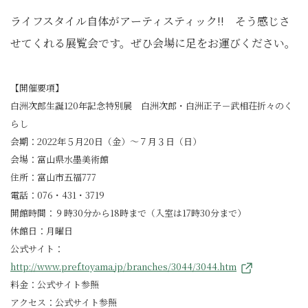
ライフスタイル自体がアーティスティック!! そう感じさ
せてくれる展覧会です。ぜひ会場に足をお運びください。
【開催要項】
白洲次郎生誕120年記念特別展 白洲次郎・白洲正子－武相荘折々のく
らし
会期：2022年５月20日（金）～７月３日（日）
会場：富山県水墨美術館
住所：富山市五福777
電話：076・431・3719
開館時間：９時30分から18時まで（入室は17時30分まで）
休館日：月曜日
公式サイト：
http://www.pref.toyama.jp/branches/3044/3044.htm
料金：公式サイト参照
アクセス：公式サイト参照