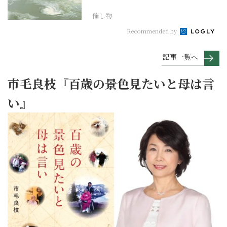
作でたどる1...
催し物
Recommended by
記事一覧へ
市毛良枝『百歳の景色見たいと母は言
い』