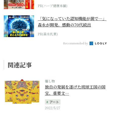
PR(ハーブ健康本舗)
「気になっていた認知機能が菌で…」
森永が開発。感動の70代続出
PR(森永乳業)
Recommended by
関連記事
催し物
独自の発展を遂げた琉球王国の国
宝、重要文…
アート
2022/5/27