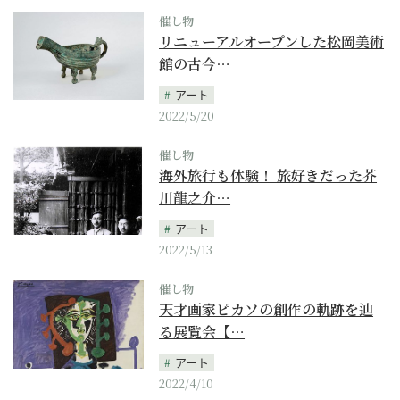
催し物
リニューアルオープンした松岡美術
館の古今…
アート
2022/5/20
催し物
海外旅行も体験！ 旅好きだった芥
川龍之介…
アート
2022/5/13
催し物
天才画家ピカソの創作の軌跡を辿
る展覧会【…
アート
2022/4/10