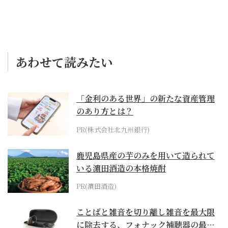
あわせて読みたい
「金利のある世界」の新たな資産管理
のあり方とは？
PR(株式会社北九州銀行)
鹿児島県産の芋のみを用いて造られて
いる濵田酒造の本格焼酎
PR(濵田酒造)
ことばと雑音を切り離し雑音を最大限
に除去する、フォナック補聴器の最上