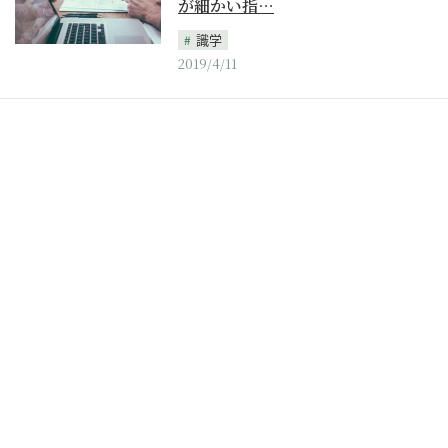
が細かい指…
識学
2019/4/11