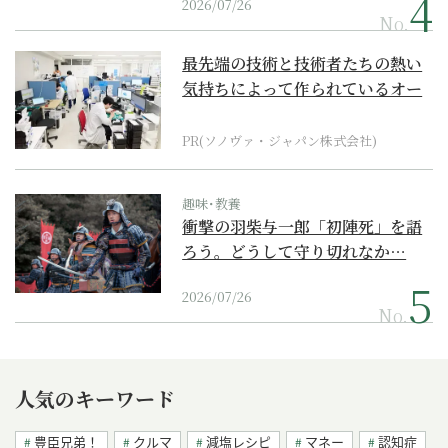
2026/07/26
No.
最先端の技術と技術者たちの熱い
気持ちによって作られているオー
ダーメイド補聴器
PR(ソノヴァ・ジャパン株式会社)
趣味･教養
衝撃の羽柴与一郎「初陣死」を語
ろう。どうして守り切れなか…
2026/07/26
No.
人気のキーワード
豊臣兄弟！
クルマ
減塩レシピ
マネー
認知症