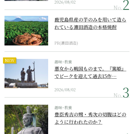
2026/08/02
No.
鹿児島県産の芋のみを用いて造ら
れている濵田酒造の本格焼酎
PR(濵田酒造)
NEW
趣味･教養
悪女から戦国ものまで。『篤姫』
でピークを迎えて過去15作…
2026/08/02
No.
趣味･教養
豊臣秀吉の甥・秀次の切腹はどの
ように行われたのか？