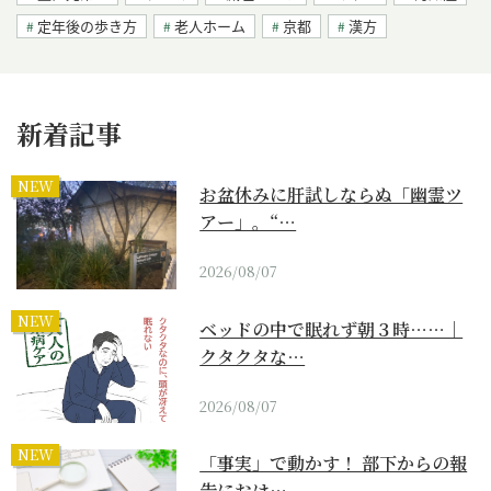
定年後の歩き方
老人ホーム
京都
漢方
新着記事
NEW
お盆休みに肝試しならぬ「幽霊ツ
アー」。“…
2026/08/07
NEW
ベッドの中で眠れず朝３時……｜
クタクタな…
2026/08/07
NEW
「事実」で動かす！ 部下からの報
告におけ…