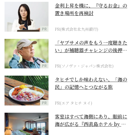
金利上昇を機に、『守るお金』の
置き場所を再検討
PR
PR(株式会社北九州銀行)
「ヤブサメの声をもう一度聴きた
い」が補聴器チャレンジの後押し
に
PR
PR(ソノヴァ・ジャパン株式会社)
タヒチでしか味わえない、「海の
民」の記憶へとつながる旅
PR
PR(エア タヒチ ヌイ)
客室はすべて海側にあり、眼前に
海が広がる『西表島ホテル by 星
野リゾート』