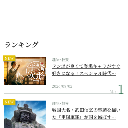
ランキング
NEW
趣味･教養
テンポが良くて登場キャラがすぐ
好きになる！スペシャル時代…
2026/08/02
No.
NEW
趣味･教養
戦国大名・武田信玄の事績を描い
た『甲陽軍鑑』が国を滅ぼす…