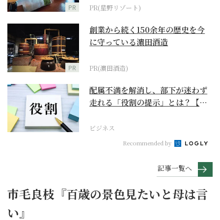
PR
PR(星野リゾート)
創業から続く150余年の歴史を今
に守っている濵田酒造
PR
PR(濵田酒造)
配属不満を解消し、部下が迷わず
走れる「役割の提示」とは？【ビ
ジネスの極意】
ビジネス
Recommended by
記事一覧へ
市毛良枝『百歳の景色見たいと母は言
い』