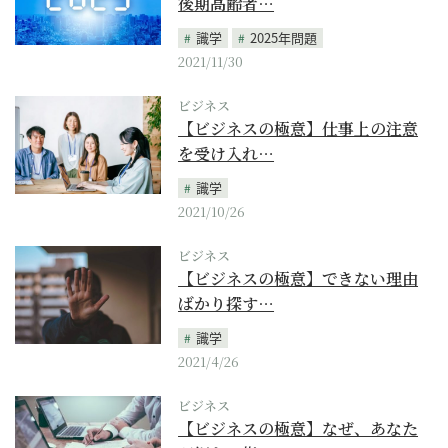
後期高齢者…
識学
2025年問題
2021/11/30
ビジネス
【ビジネスの極意】仕事上の注意
を受け入れ…
識学
2021/10/26
ビジネス
【ビジネスの極意】できない理由
ばかり探す…
識学
2021/4/26
ビジネス
【ビジネスの極意】なぜ、あなた