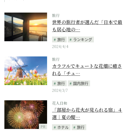
旅行
世界の旅行者が選んだ「日本で最
も居心地の…
旅行
ランキング
2024/4/4
旅行
カラフルでキュートな花畑に癒さ
れる「チュ…
旅行
国内旅行
2024/3/7
花人日和
「部屋から花火が見られる宿」４
選｜夏の醍…
PR
ホテル
旅行