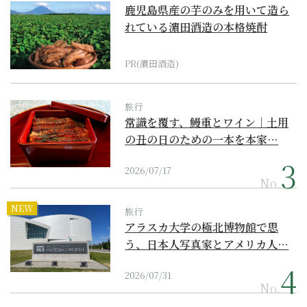
鹿児島県産の芋のみを用いて造ら
れている濵田酒造の本格焼酎
PR(濵田酒造)
旅行
常識を覆す、鰻重とワイン｜土用
の丑の日のための一本を本家…
2026/07/17
No.
NEW
旅行
アラスカ大学の極北博物館で思
う、日本人写真家とアメリカ人…
2026/07/31
No.