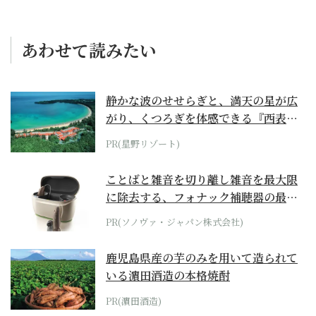
あわせて読みたい
静かな波のせせらぎと、満天の星が広
がり、くつろぎを体感できる『西表島
ホテル by...
PR(星野リゾート)
ことばと雑音を切り離し雑音を最大限
に除去する、フォナック補聴器の最上
位モデル
PR(ソノヴァ・ジャパン株式会社)
鹿児島県産の芋のみを用いて造られて
いる濵田酒造の本格焼酎
PR(濵田酒造)