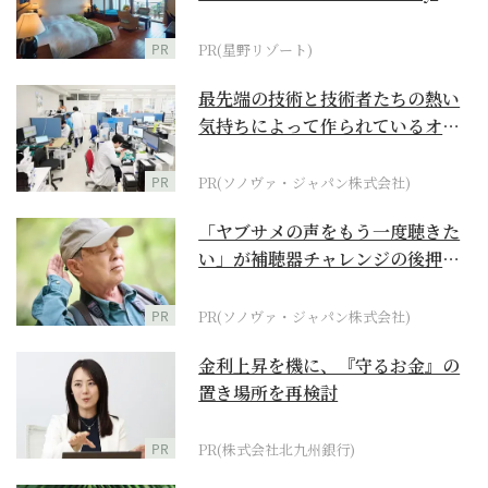
野リゾート』
PR
PR(星野リゾート)
最先端の技術と技術者たちの熱い
気持ちによって作られているオー
ダーメイド補聴器
PR
PR(ソノヴァ・ジャパン株式会社)
「ヤブサメの声をもう一度聴きた
い」が補聴器チャレンジの後押し
に
PR
PR(ソノヴァ・ジャパン株式会社)
金利上昇を機に、『守るお金』の
置き場所を再検討
PR
PR(株式会社北九州銀行)