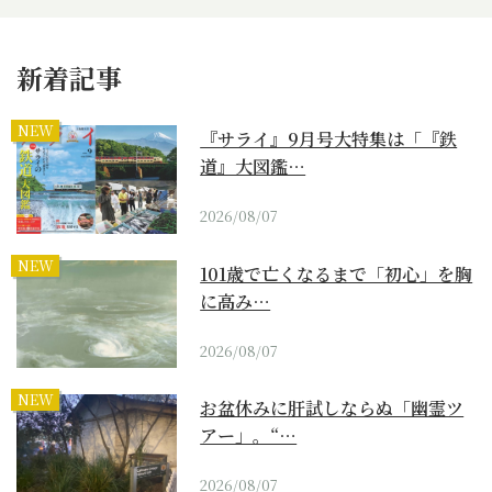
新着記事
NEW
『サライ』9月号大特集は「『鉄
道』大図鑑…
2026/08/07
NEW
101歳で亡くなるまで「初心」を胸
に高み…
2026/08/07
NEW
お盆休みに肝試しならぬ「幽霊ツ
アー」。“…
2026/08/07