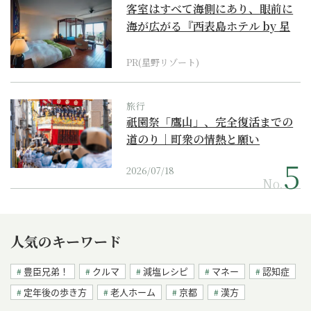
客室はすべて海側にあり、眼前に
海が広がる『西表島ホテル by 星
野リゾート』
PR(星野リゾート)
旅行
祇園祭「鷹山」、完全復活までの
道のり｜町衆の情熱と願い
2026/07/18
No.
人気のキーワード
豊臣兄弟！
クルマ
減塩レシピ
マネー
認知症
定年後の歩き方
老人ホーム
京都
漢方