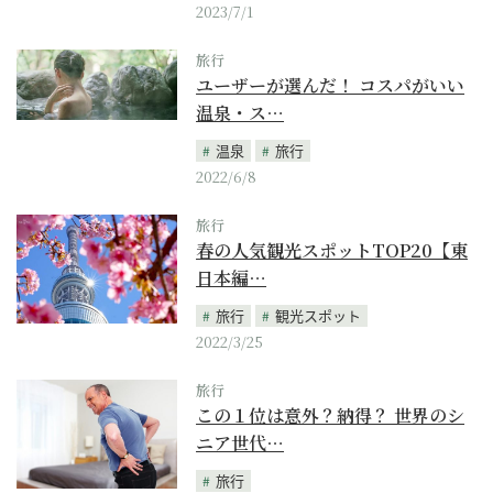
2023/7/1
旅行
ユーザーが選んだ！ コスパがいい
温泉・ス…
温泉
旅行
2022/6/8
旅行
春の人気観光スポットTOP20【東
日本編…
旅行
観光スポット
2022/3/25
旅行
この１位は意外？納得？ 世界のシ
ニア世代…
旅行