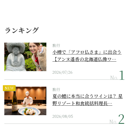
ランキング
旅行
小樽で「アフロ仏さま」に出会う
【アンヌ遙香の北海道仏像ワ…
2026/07/26
No.
NEW
旅行
夏の鱧に本当に合うワインは？ 星
野リゾート和食統括料理長…
2026/08/05
No.