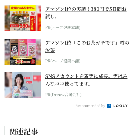
アマゾン1位の実績！380円で5日間お
試し。
PR(ハーブ健康本舗)
アマゾン1位「このお茶ガチです」噂の
お茶
PR(ハーブ健康本舗)
SNSアカウントを着実に成長。実はみ
んなココ使ってます。
PR(Dreaw合同会社)
Recommended by
関連記事