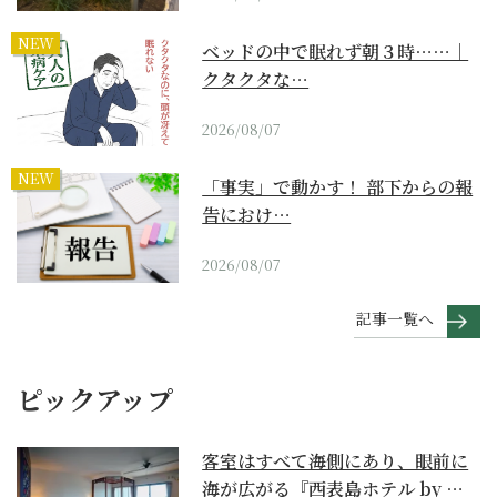
NEW
ベッドの中で眠れず朝３時……｜
クタクタな…
2026/08/07
NEW
「事実」で動かす！ 部下からの報
告におけ…
2026/08/07
記事一覧へ
ピックアップ
客室はすべて海側にあり、眼前に
海が広がる『西表島ホテル by 星