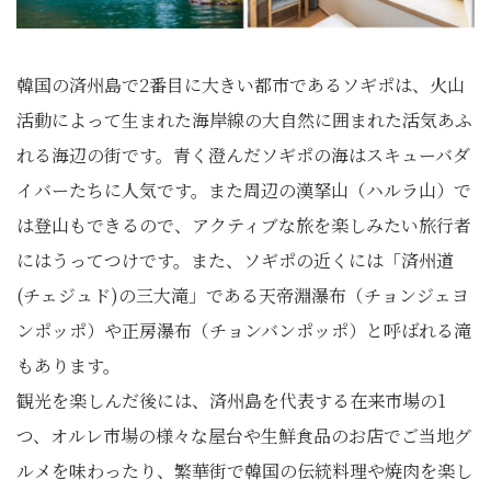
韓国の済州島で2番目に大きい都市であるソギポは、火山
活動によって生まれた海岸線の大自然に囲まれた活気あふ
れる海辺の街です。青く澄んだソギポの海はスキューバダ
イバーたちに人気です。また周辺の漢拏山（ハルラ山）で
は登山もできるので、アクティブな旅を楽しみたい旅行者
にはうってつけです。また、ソギポの近くには「済州道
(チェジュド)の三大滝」である天帝淵瀑布（チョンジェヨ
ンポッポ）や正房瀑布（チョンバンポッポ）と呼ばれる滝
もあります。
観光を楽しんだ後には、済州島を代表する在来市場の1
つ、オルレ市場の様々な屋台や生鮮食品のお店でご当地グ
ルメを味わったり、繁華街で韓国の伝統料理や焼肉を楽し