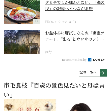
タヒチでしか味わえない、「海の
民」の記憶へとつながる旅
PR
PR(エア タヒチ ヌイ)
お盆休みに肝試しならぬ「幽霊ツ
アー」。“出る”とウワサのシドニ
ー・ロックス地区の...
旅行
Recommended by
記事一覧へ
市毛良枝『百歳の景色見たいと母は言
い』