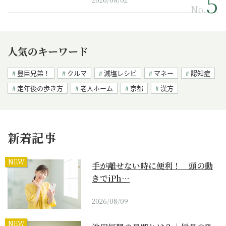
No.
人気のキーワード
豊臣兄弟！
クルマ
減塩レシピ
マネー
認知症
定年後の歩き方
老人ホーム
京都
漢方
新着記事
NEW
手が離せない時に便利！ 頭の動
きでiPh…
2026/08/09
NEW