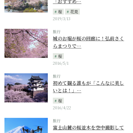
「おすすめ…
桜
花見
2019/3/13
旅行
城のお堀が桜の回廊に！弘前さく
らまつりで…
桜
2016/5/1
旅行
初めて観る誰もが「こんなに美し
いとは！」…
桜
2016/4/22
旅行
富士山麓の桜並木を空中撮影して