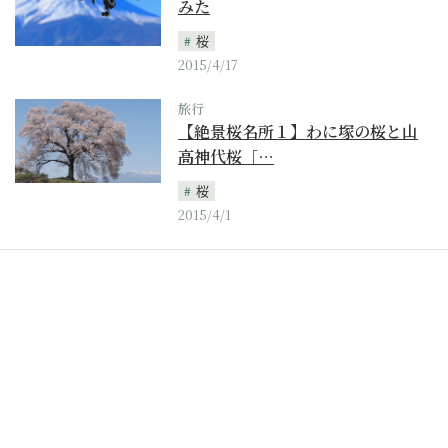
みた
桜
2015/4/17
旅行
【絶景桜名所１】わに塚の桜と山
高神代桜［…
桜
2015/4/1