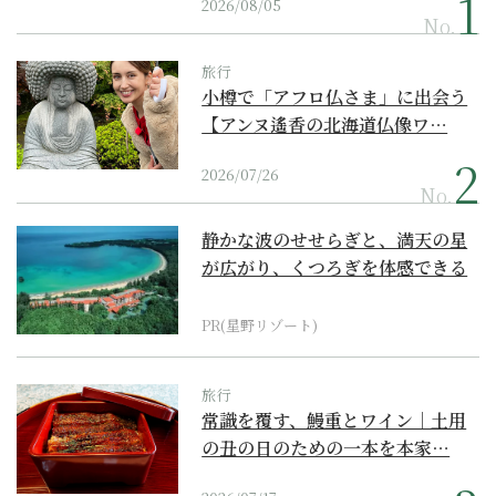
2026/08/05
No.
旅行
小樽で「アフロ仏さま」に出会う
【アンヌ遙香の北海道仏像ワ…
2026/07/26
No.
静かな波のせせらぎと、満天の星
が広がり、くつろぎを体感できる
『西表島ホテル by...
PR(星野リゾート)
旅行
常識を覆す、鰻重とワイン｜土用
の丑の日のための一本を本家…