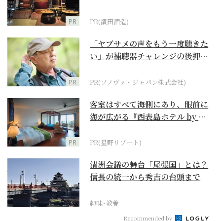
PR
PR(濵田酒造)
「ヤブサメの声をもう一度聴きた
い」が補聴器チャレンジの後押し
に
PR
PR(ソノヴァ・ジャパン株式会社)
客室はすべて海側にあり、眼前に
海が広がる『西表島ホテル by 星
野リゾート』
PR
PR(星野リゾート)
清洲会議の舞台「尾張国」とは？
信長の統一から秀吉の台頭まで
趣味･教養
Recommended by