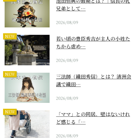
池田恒興の最期とは？｜信長の乳
兄弟として…
2026/08/09
NEW
若い頃の豊臣秀吉が主人の小姓た
ちから虐め…
2026/08/09
NEW
三法師（織田秀信）とは？ 清洲会
議で織田…
2026/08/09
NEW
「ママ」との同居。壁はないけれ
ど感じる「…
2026/08/09