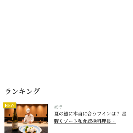
ランキング
NEW
旅行
夏の鱧に本当に合うワインは？ 星
野リゾート和食統括料理長…