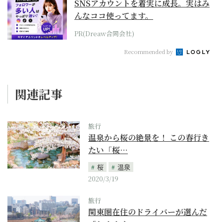
SNSアカウントを着実に成長。実はみ
んなココ使ってます。
PR(Dreaw合同会社)
Recommended by
関連記事
旅行
温泉から桜の絶景を！ この春行き
たい「桜…
桜
温泉
2020/3/19
旅行
関東圏在住のドライバーが選んだ