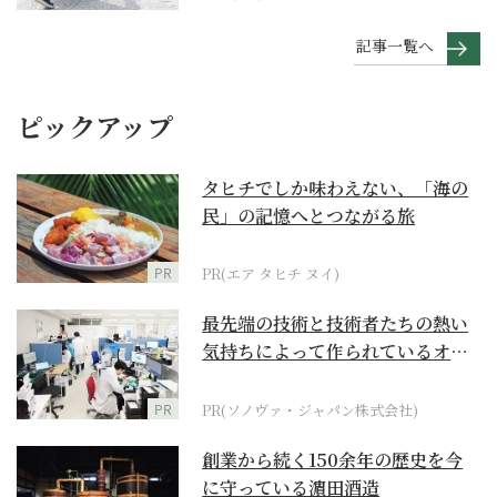
記事一覧へ
ピックアップ
タヒチでしか味わえない、「海の
民」の記憶へとつながる旅
PR
PR(エア タヒチ ヌイ)
最先端の技術と技術者たちの熱い
気持ちによって作られているオー
ダーメイド補聴器
PR
PR(ソノヴァ・ジャパン株式会社)
創業から続く150余年の歴史を今
に守っている濵田酒造