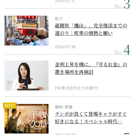
2026/07/17
No.
旅行
祇園祭「鷹山」、完全復活までの
道のり｜町衆の情熱と願い
2026/07/18
No.
金利上昇を機に、『守るお金』の
置き場所を再検討
PR(株式会社北九州銀行)
NEW
趣味･教養
テンポが良くて登場キャラがすぐ
好きになる！スペシャル時代…
2026/08/02