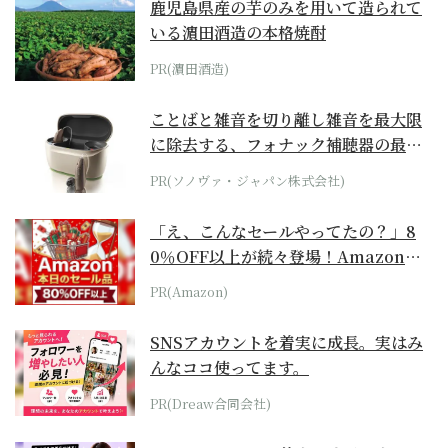
鹿児島県産の芋のみを用いて造られて
いる濵田酒造の本格焼酎
PR(濵田酒造)
ことばと雑音を切り離し雑音を最大限
に除去する、フォナック補聴器の最上
位モデル
PR(ソノヴァ・ジャパン株式会社)
「え、こんなセールやってたの？」8
0％OFF以上が続々登場！Amazonの
本気が...
PR(Amazon)
SNSアカウントを着実に成長。実はみ
んなココ使ってます。
PR(Dreaw合同会社)