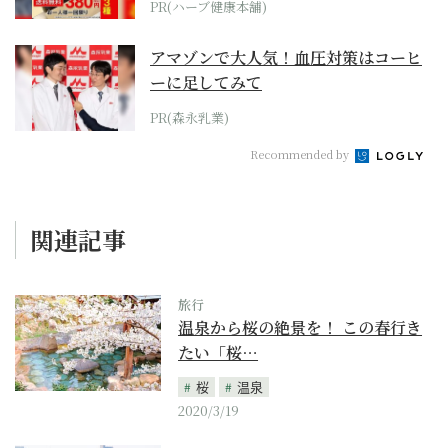
PR(ハーブ健康本舗)
アマゾンで大人気！血圧対策はコーヒ
ーに足してみて
PR(森永乳業)
Recommended by
関連記事
旅行
温泉から桜の絶景を！ この春行き
たい「桜…
桜
温泉
2020/3/19