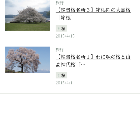
旅行
【絶景桜名所３】箱根園の大島桜
［箱根］
桜
2015/4/15
旅行
【絶景桜名所１】わに塚の桜と山
高神代桜［…
桜
2015/4/1