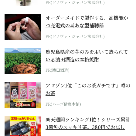
PR(ソノヴァ・ジャパン株式会社)
オーダーメイドで製作する、高機能か
つ充電式の耳あな型補聴器
PR(ソノヴァ・ジャパン株式会社)
鹿児島県産の芋のみを用いて造られて
いる濵田酒造の本格焼酎
PR(濵田酒造)
アマゾン1位「このお茶ガチです」噂の
お茶
PR(ハーブ健康本舗)
楽天週間ランキング1位！シリーズ累計
3億包のスッキリ茶。380円でお試し