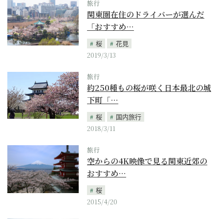
旅行
関東圏在住のドライバーが選んだ
「おすすめ…
桜
花見
2019/3/13
旅行
約250種もの桜が咲く日本最北の城
下町「…
桜
国内旅行
2018/3/11
旅行
空からの4K映像で見る関東近郊の
おすすめ…
桜
2015/4/20