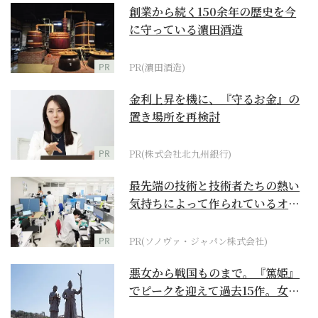
創業から続く150余年の歴史を今
に守っている濵田酒造
PR
PR(濵田酒造)
金利上昇を機に、『守るお金』の
置き場所を再検討
PR
PR(株式会社北九州銀行)
最先端の技術と技術者たちの熱い
気持ちによって作られているオー
ダーメイド補聴器
PR
PR(ソノヴァ・ジャパン株式会社)
悪女から戦国ものまで。『篤姫』
でピークを迎えて過去15作。女性
が主人公の作品を振...