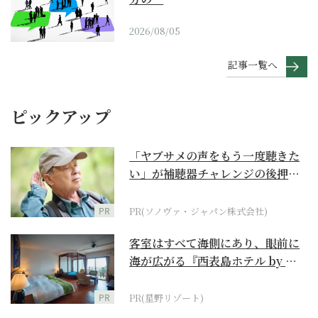
2026/08/05
記事一覧へ
ピックアップ
「ヤブサメの声をもう一度聴きた
い」が補聴器チャレンジの後押し
に
PR
PR(ソノヴァ・ジャパン株式会社)
客室はすべて海側にあり、眼前に
海が広がる『西表島ホテル by 星
野リゾート』
PR
PR(星野リゾート)