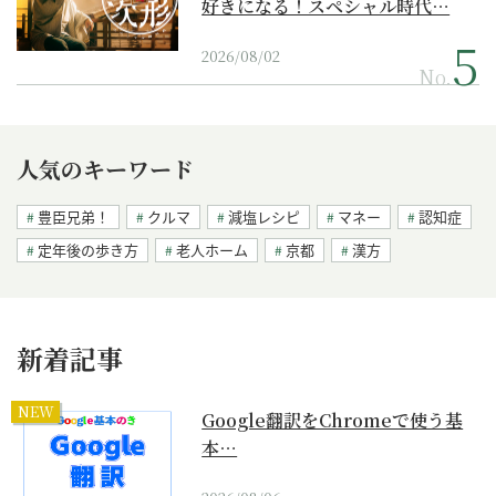
好きになる！スペシャル時代…
2026/08/02
No.
人気のキーワード
豊臣兄弟！
クルマ
減塩レシピ
マネー
認知症
定年後の歩き方
老人ホーム
京都
漢方
新着記事
NEW
Google翻訳をChromeで使う基
本…