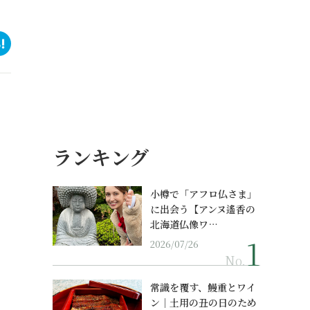
ランキング
小樽で「アフロ仏さま」
に出会う【アンヌ遙香の
北海道仏像ワ…
2026/07/26
No.
常識を覆す、鰻重とワイ
ン｜土用の丑の日のため