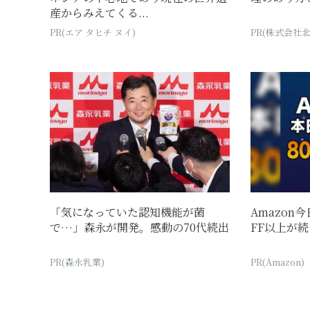
産からみえてくる...
PR(エア タヒチ ヌイ)
PR(株式会社
「気になっていた認知機能が菌
Amazon
で…」森永が開発。感動の70代続出
FF以上が
PR(森永乳業)
PR(Amazon)