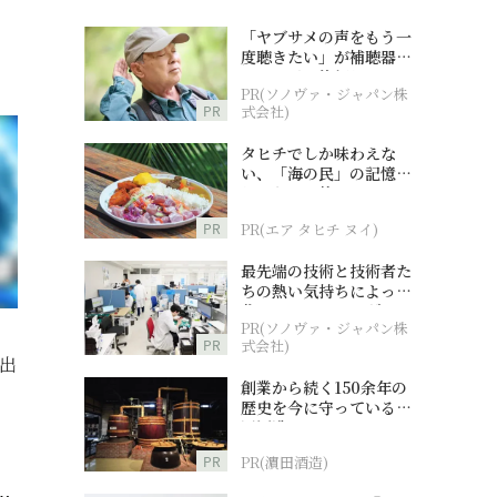
「ヤブサメの声をもう一
度聴きたい」が補聴器チ
ャレンジの後押しに
PR(ソノヴァ・ジャパン株
PR
式会社)
タヒチでしか味わえな
い、「海の民」の記憶へ
とつながる旅
PR
PR(エア タヒチ ヌイ)
最先端の技術と技術者た
ちの熱い気持ちによって
作られているオーダーメ
PR(ソノヴァ・ジャパン株
イド補聴器
PR
式会社)
出
創業から続く150余年の
歴史を今に守っている濵
田酒造
PR
PR(濵田酒造)