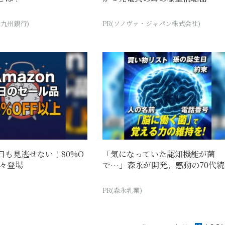
北九州銀行)
PR(ソノヴァ・ジャパン株式会社)
今日も見逃せない！80%O
「気になっていた認知機能が菌
続々登場
で…」森永が開発。感動の70代続
PR(森永乳業)