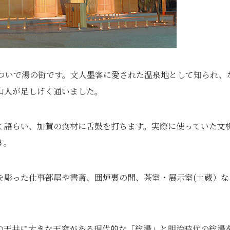
持ついで湯の街です。文人墨客に愛された温泉地として知られ、
山人が足しげく通いました。
て語らい、加賀の食材に舌鼓を打ちます。実際に使っていた文
す。
を彫った仕事部屋や書斎、囲炉裏の間、茶室・展示室(土蔵）な
の天井に大きな天窓がある現代的な「総湯」と明治時代の総湯