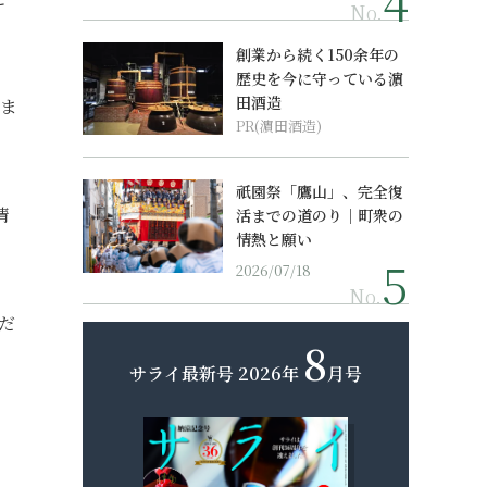
No.
創業から続く150余年の
歴史を今に守っている濵
田酒造
りま
PR(濵田酒造)
祇園祭「鷹山」、完全復
情
活までの道のり｜町衆の
情熱と願い
2026/07/18
No.
だ
8
サライ最新号
2026年
月号