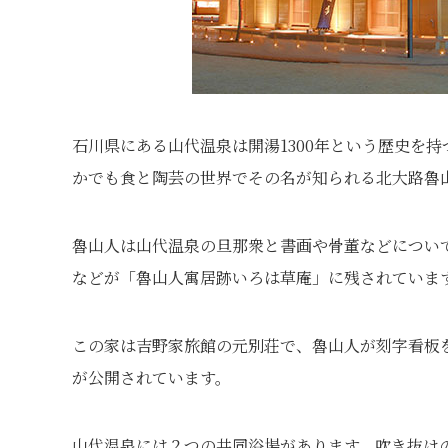
石川県にある山代温泉は開湯1300年という歴史を
かでも食と陶芸の世界でその名が知られる北大路魯
魯山人は山代温泉の旦那衆と書画や骨董などについ
などが「魯山人寓居跡いろは草庵」に残されていま
この家は吉野家旅館の元別荘で、魯山人が刻字看板
が公開されています。
山代温泉には２つの共同浴場があります。吹き抜け