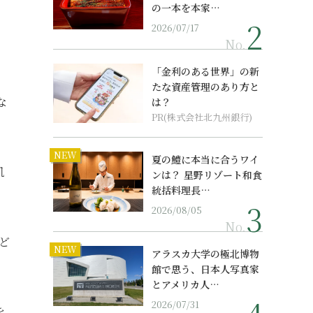
の一本を本家…
2026/07/17
No.
「金利のある世界」の新
たな資産管理のあり方と
な
は？
PR(株式会社北九州銀行)
NEW
夏の鱧に本当に合うワイ
机
ンは？ 星野リゾート和食
統括料理長…
2026/08/05
No.
ど
NEW
アラスカ大学の極北博物
館で思う、日本人写真家
とアメリカ人…
2026/07/31
を