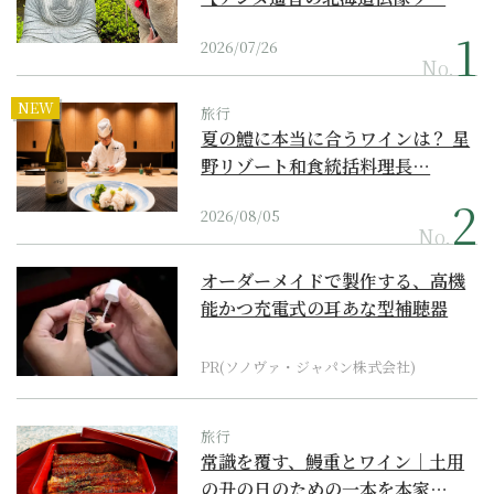
2026/07/26
No.
NEW
旅行
夏の鱧に本当に合うワインは？ 星
野リゾート和食統括料理長…
2026/08/05
No.
オーダーメイドで製作する、高機
能かつ充電式の耳あな型補聴器
PR(ソノヴァ・ジャパン株式会社)
旅行
常識を覆す、鰻重とワイン｜土用
の丑の日のための一本を本家…