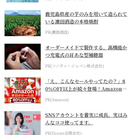
鹿児島県産の芋のみを用いて造られて
いる濵田酒造の本格焼酎
PR(濵田酒造)
オーダーメイドで製作する、高機能か
つ充電式の耳あな型補聴器
PR(ソノヴァ・ジャパン株式会社)
「え、こんなセールやってたの？」8
0％OFF以上が続々登場！Amazonの
本気が...
PR(Amazon)
SNSアカウントを着実に成長。実はみ
んなココ使ってます。
PR(Dreaw合同会社)