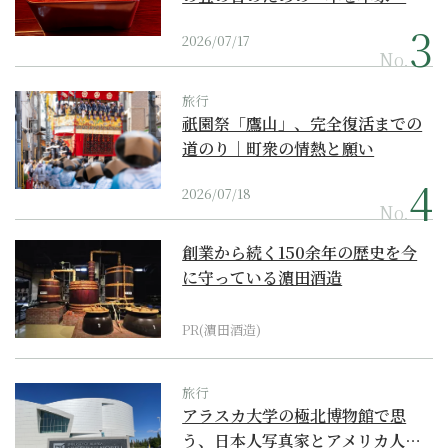
2026/07/17
No.
旅行
祇園祭「鷹山」、完全復活までの
道のり｜町衆の情熱と願い
2026/07/18
No.
創業から続く150余年の歴史を今
に守っている濵田酒造
PR(濵田酒造)
旅行
アラスカ大学の極北博物館で思
う、日本人写真家とアメリカ人…