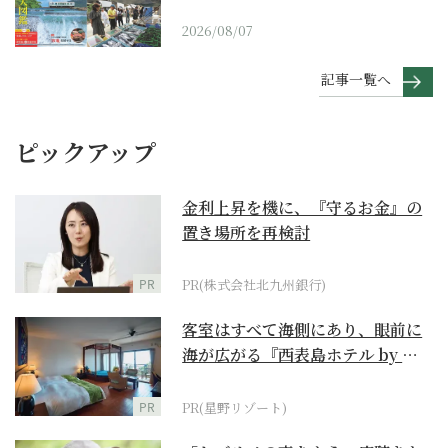
2026/08/07
記事一覧へ
ピックアップ
金利上昇を機に、『守るお金』の
置き場所を再検討
PR
PR(株式会社北九州銀行)
客室はすべて海側にあり、眼前に
海が広がる『西表島ホテル by 星
野リゾート』
PR
PR(星野リゾート)