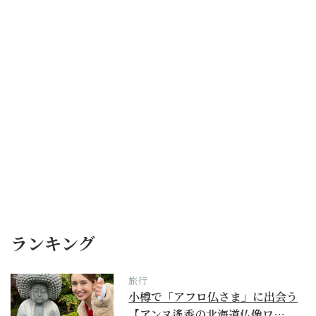
ランキング
旅行
小樽で「アフロ仏さま」に出会う
【アンヌ遙香の北海道仏像ワ…