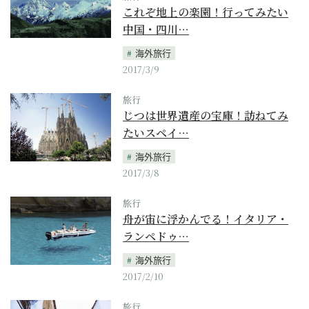
これぞ地上の楽園！行ってみたい
中国・四川…
海外旅行
2017/3/9
旅行
じつは世界遺産の宝庫！訪ねてみ
たいスペイ…
海外旅行
2017/3/8
旅行
舟が宙に浮かんでる！イタリア・
ランペドゥ…
海外旅行
2017/2/10
旅行