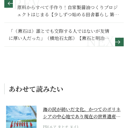
原料からすべて手作り！自家製醤油つくりプロジ
ェクトはじまる【少しずつ始める田舎暮らし 第2
回】
「（漱石は）誰とでも交際する人ではないが友情
に厚い人だった」（横地石太郎）【漱石と明治人
のことば54】
あわせて読みたい
海の民が紡いだ文化。かつてのポリネ
シアの中心地であり現在の世界遺産か
らみえてくる...
PR(エア タヒチ ヌイ)