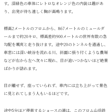
す。深緑色の車体にレトロなオレンジ色の内装は趣があ
り、出発が待ち遠しく胸が高鳴ります。
標高2メートルのフロムから、867メートルのミュールダ
ールまで約20キロ、標高差約900メートルの世界有数の急
勾配を颯爽と走り抜けます。途中20のトンネルを通過し、
車窓には深い峡谷を流れる川、斜面に張り付くような農場
などが右から左へ次々に現れ、目が追いつかないほど絶景
ばかりが訪れます。
目が離せず、座っていられず、車内には立ち上がって景色
に見とれてしまう人もいるほどです。
途中5分ほど停車するショースの滝は、このフロム山岳鉄