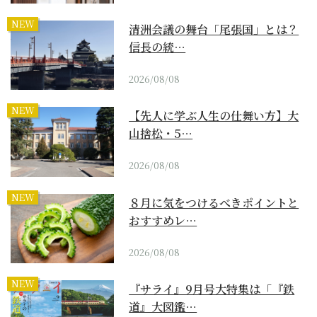
NEW
清洲会議の舞台「尾張国」とは？
信長の統…
2026/08/08
NEW
【先人に学ぶ人生の仕舞い方】大
山捨松・5…
2026/08/08
NEW
８月に気をつけるべきポイントと
おすすめレ…
2026/08/08
NEW
『サライ』9月号大特集は「『鉄
道』大図鑑…