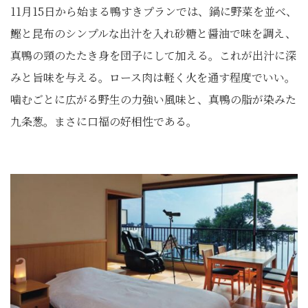
11月15日から始まる鴨すきプランでは、鍋に野菜を並べ、
鰹と昆布のシンプルな出汁を入れ砂糖と醤油で味を調え、
真鴨の頸のたたき身を団子にして加える。これが出汁に深
みと旨味を与える。ロース肉は軽く火を通す程度でいい。
噛むごとに広がる野生の力強い風味と、真鴨の脂が染みた
九条葱。まさに口福の好相性である。