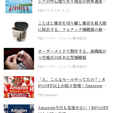
シアの中心地であり現在の世界遺産か
らみえてくる...
PR(エア タヒチ ヌイ)
ことばと雑音を切り離し雑音を最大限
に除去する、フォナック補聴器の最上
位モデル
PR(ソノヴァ・ジャパン株式会社)
オーダーメイドで製作する、高機能か
つ充電式の耳あな型補聴器
PR(ソノヴァ・ジャパン株式会社)
「え、こんなセールやってたの？」8
0％OFF以上が続々登場！Amazonの
本気が...
PR(Amazon)
Amazon今日も見逃せない！80%OFF