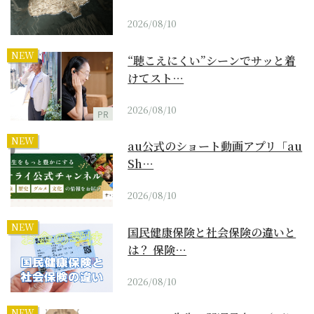
2026/08/10
NEW
“聴こえにくい”シーンでサッと着
けてスト…
2026/08/10
PR
NEW
au公式のショート動画アプリ「au
Sh…
2026/08/10
NEW
国民健康保険と社会保険の違いと
は？ 保険…
2026/08/10
NEW