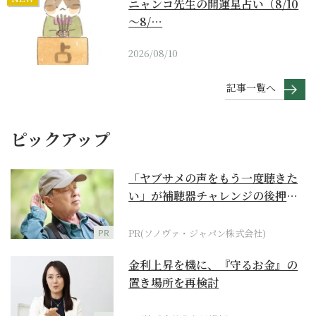
ニャンコ先生の開運星占い（8/10
～8/…
2026/08/10
記事一覧へ
ピックアップ
「ヤブサメの声をもう一度聴きた
い」が補聴器チャレンジの後押し
に
PR
PR(ソノヴァ・ジャパン株式会社)
金利上昇を機に、『守るお金』の
置き場所を再検討