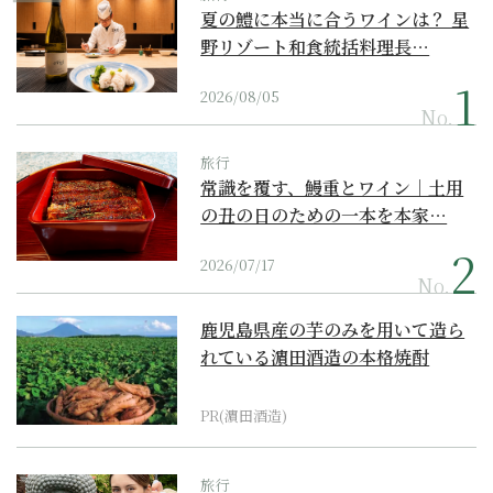
夏の鱧に本当に合うワインは？ 星
野リゾート和食統括料理長…
2026/08/05
No.
旅行
常識を覆す、鰻重とワイン｜土用
の丑の日のための一本を本家…
2026/07/17
No.
鹿児島県産の芋のみを用いて造ら
れている濵田酒造の本格焼酎
PR(濵田酒造)
旅行