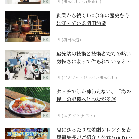
PR
PR(株式会社北九州銀行)
創業から続く150余年の歴史を今
に守っている濵田酒造
PR
PR(濵田酒造)
最先端の技術と技術者たちの熱い
気持ちによって作られているオー
ダーメイド補聴器
PR
PR(ソノヴァ・ジャパン株式会社)
タヒチでしか味わえない、「海の
民」の記憶へとつながる旅
PR
PR(エア タヒチ ヌイ)
夏にぴったりな焼酎アレンジを吉
尾編集長がご紹介！公式YouTube