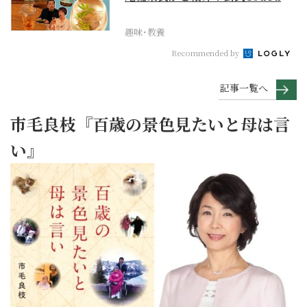
【まったりサラ...
趣味･教養
Recommended by
記事一覧へ
市毛良枝『百歳の景色見たいと母は言
い』