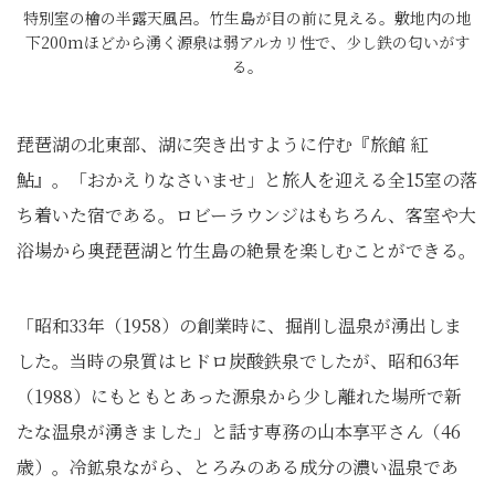
特別室の檜の半露天風呂。竹生島が目の前に見える。敷地内の地
下200mほどから湧く源泉は弱アルカリ性で、少し鉄の匂いがす
る。
琵琶湖の北東部、湖に突き出すように佇む『旅館 紅
鮎』。「おかえりなさいませ」と旅人を迎える全15室の落
ち着いた宿である。ロビーラウンジはもちろん、客室や大
浴場から奥琵琶湖と竹生島の絶景を楽しむことができる。
「昭和33年（1958）の創業時に、掘削し温泉が湧出しま
した。当時の泉質はヒドロ炭酸鉄泉でしたが、昭和63年
（1988）にもともとあった源泉から少し離れた場所で新
たな温泉が湧きました」と話す専務の山本享平さん（46
歳）。冷鉱泉ながら、とろみのある成分の濃い温泉であ