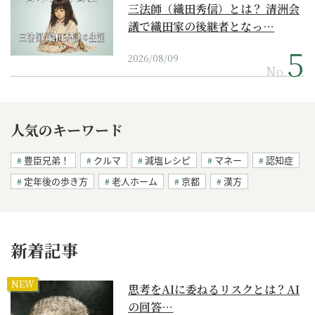
三法師（織田秀信）とは？ 清洲会
議で織田家の後継者となっ…
2026/08/09
No.
人気のキーワード
豊臣兄弟！
クルマ
減塩レシピ
マネー
認知症
定年後の歩き方
老人ホーム
京都
漢方
新着記事
NEW
思考をAIに委ねるリスクとは？AI
の回答…