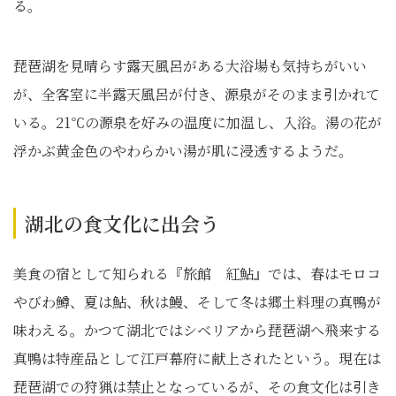
る。
琵琶湖を見晴らす露天風呂がある大浴場も気持ちがいい
が、全客室に半露天風呂が付き、源泉がそのまま引かれて
いる。21℃の源泉を好みの温度に加温し、入浴。湯の花が
浮かぶ黄金色のやわらかい湯が肌に浸透するようだ。
湖北の食文化に出会う
美食の宿として知られる『旅館 紅鮎』では、春はモロコ
やびわ鱒、夏は鮎、秋は鰻、そして冬は郷土料理の真鴨が
味わえる。かつて湖北ではシベリアから琵琶湖へ飛来する
真鴨は特産品として江戸幕府に献上されたという。現在は
琵琶湖での狩猟は禁止となっているが、その食文化は引き