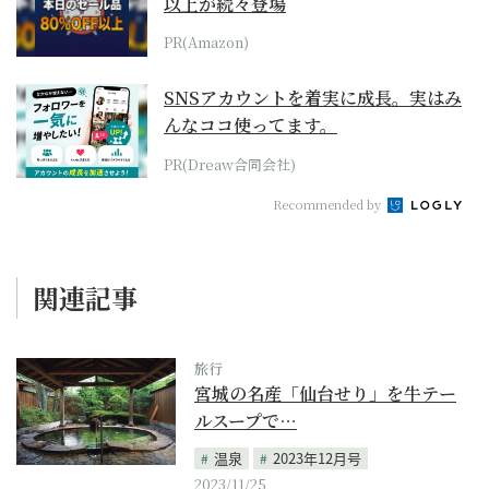
以上が続々登場
PR(Amazon)
SNSアカウントを着実に成長。実はみ
んなココ使ってます。
PR(Dreaw合同会社)
Recommended by
関連記事
旅行
宮城の名産「仙台せり」を牛テー
ルスープで…
温泉
2023年12月号
2023/11/25