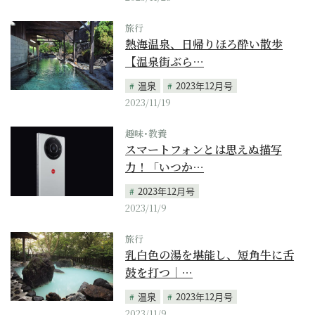
旅行
熱海温泉、日帰りほろ酔い散歩
【温泉街ぶら…
温泉
2023年12月号
2023/11/19
趣味･教養
スマートフォンとは思えぬ描写
力！「いつか…
2023年12月号
2023/11/9
旅行
乳白色の湯を堪能し、短角牛に舌
鼓を打つ｜…
温泉
2023年12月号
2023/11/9