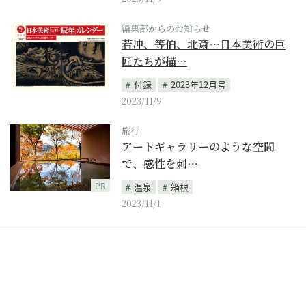
編集部からのお知らせ
若冲、等伯、北斎…日本美術の巨
匠たちが描…
付録
2023年12月号
2023/11/9
旅行
アートギャラリーのような空間
で、感性を刺…
PR
温泉
箱根
2023/11/1