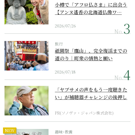
小樽で「アフロ仏さま」に出会う
【アンヌ遙香の北海道仏像ワ…
2026/07/26
No.
旅行
祇園祭「鷹山」、完全復活までの
道のり｜町衆の情熱と願い
2026/07/18
No.
「ヤブサメの声をもう一度聴きた
い」が補聴器チャレンジの後押し
に
PR(ソノヴァ・ジャパン株式会社)
NEW
趣味･教養