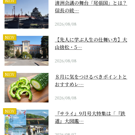
NEW
清洲会議の舞台「尾張国」とは？
信長の統…
2026/08/08
NEW
【先人に学ぶ人生の仕舞い方】大
山捨松・5…
2026/08/08
NEW
８月に気をつけるべきポイントと
おすすめレ…
2026/08/08
NEW
『サライ』9月号大特集は「『鉄
道』大図鑑…
2026/08/07