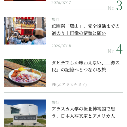
2026/07/17
No.
旅行
祇園祭「鷹山」、完全復活までの
道のり｜町衆の情熱と願い
2026/07/18
No.
タヒチでしか味わえない、「海の
民」の記憶へとつながる旅
PR(エア タヒチ ヌイ)
旅行
アラスカ大学の極北博物館で思
う、日本人写真家とアメリカ人…