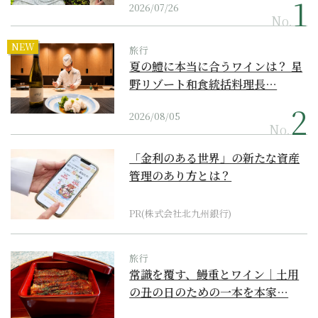
2026/07/26
No.
NEW
旅行
夏の鱧に本当に合うワインは？ 星
野リゾート和食統括料理長…
2026/08/05
No.
「金利のある世界」の新たな資産
管理のあり方とは？
PR(株式会社北九州銀行)
旅行
常識を覆す、鰻重とワイン｜土用
の丑の日のための一本を本家…