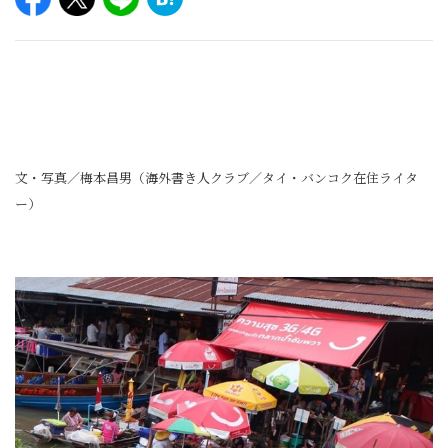
文・写真／梅本昌男（海外書き人クラブ／タイ・バンコク在住ライタ
ー）