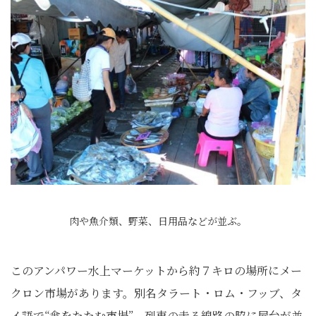
肉や魚介類、野菜、日用品などが並ぶ。
このアンパワー水上マーケットから約７キロの場所にメー
クロン市場があります。別名タラート・ロム・フッブ、タ
イ語で“傘をたたむ市場”。列車の走る線路の脇に屋台が並