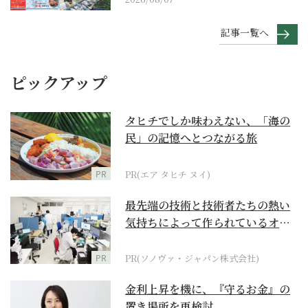
記事一覧へ
ピックアップ
タヒチでしか味わえない、「海の
民」の記憶へとつながる旅
PR
PR(エア タヒチ ヌイ)
最先端の技術と技術者たちの熱い
気持ちによって作られているオー
ダーメイド補聴器
PR
PR(ソノヴァ・ジャパン株式会社)
金利上昇を機に、『守るお金』の
置き場所を再検討