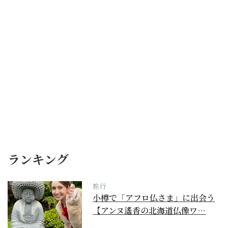
ランキング
旅行
小樽で「アフロ仏さま」に出会う
【アンヌ遙香の北海道仏像ワ…