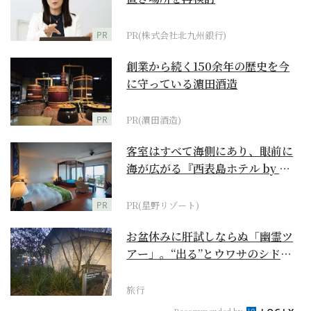
PR
PR(株式会社北九州銀行)
創業から続く150余年の歴史を今
に守っている濵田酒造
PR
PR(濵田酒造)
客室はすべて海側にあり、眼前に
海が広がる『西表島ホテル by 星
野リゾート』
PR
PR(星野リゾート)
お盆休みに肝試しならぬ「幽霊ツ
アー」。“出る”とウワサのシドニ
ー・ロックス地区の...
旅行