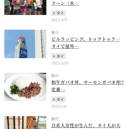
ラーン（水…
タイ
2023/4/5
旅行
ビルラッピング、トゥクトゥク…
タイで屋外…
タイ
2023/3/10
旅行
和牛ガパオ丼、サーモンガパオ丼!?
定番…
タイ
2023/1/6
旅行
日系人女性が生んだ、タイ人が大