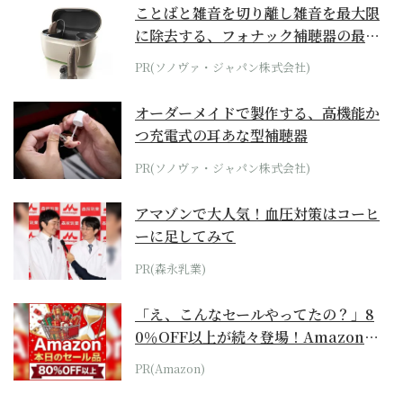
ことばと雑音を切り離し雑音を最大限
に除去する、フォナック補聴器の最上
位モデル
PR(ソノヴァ・ジャパン株式会社)
オーダーメイドで製作する、高機能か
つ充電式の耳あな型補聴器
PR(ソノヴァ・ジャパン株式会社)
アマゾンで大人気！血圧対策はコーヒ
ーに足してみて
PR(森永乳業)
「え、こんなセールやってたの？」8
0％OFF以上が続々登場！Amazonの
本気が...
PR(Amazon)