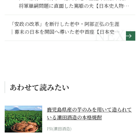
将軍継嗣問題に直面した篤姫の夫【日本史人物
伝】
「安政の改革」を断行した老中・阿部正弘の生涯
｜幕末の日本を開国へ導いた老中首座【日本史人
物伝】
あわせて読みたい
鹿児島県産の芋のみを用いて造られて
いる濵田酒造の本格焼酎
PR(濵田酒造)