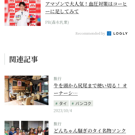
アマゾンで大人気！血圧対策はコーヒ
ーに足してみて
PR(森永乳業)
Recommended by
関連記事
旅行
牛を頭から尻尾まで使い切る！ オ
ーナーシ…
タイ
バンコク
2023/10/4
旅行
どんちゃん騒ぎのタイ名物ソンク