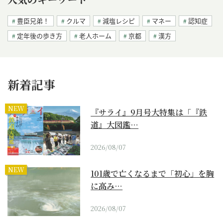
豊臣兄弟！
クルマ
減塩レシピ
マネー
認知症
定年後の歩き方
老人ホーム
京都
漢方
新着記事
NEW
『サライ』9月号大特集は「『鉄
道』大図鑑…
2026/08/07
NEW
101歳で亡くなるまで「初心」を胸
に高み…
2026/08/07