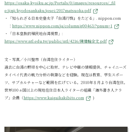
https://osaka-kyoiku.ac.jp/Portals/0/images/resources/_fil
e/jinji/kyodosankaku/josei/2017matsuoka.pdf
・「知られざる日本史――皇太子『台湾行啓』をたどる」. nippon.com
：
https://www.nippon.com/ja/column/g00463/?pnum=1
・「日本皇族的殖民地台湾視察」:
https://www.ntl.edu.tw/public/ntl/4216/陳煒翰全文.pdf
文・写真／小川聖市（台湾在住ライター）
過去に台湾の野球を中心に取材、テレビ中継の情報提供、チャイニーズ
タイペイ代表の戦力分析の執筆などを経験。現在は教育、学生スポー
ツ、サブカルチャーなど範囲を広げている。2010年８月より台湾在住。
世界100ヵ国以上の現地在住日本人ライターの組織「海外書き人クラ
ブ」会員（
https://www.kaigaikakibito.com
)