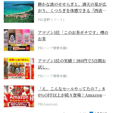
静かな波のせせらぎと、満天の星が広
がり、くつろぎを体感できる『西表島
ホテル by...
PR(星野リゾート)
アマゾン1位「このお茶ガチです」噂の
お茶
PR(ハーブ健康本舗)
アマゾン1位の実績！380円で5日間お
試し。
PR(ハーブ健康本舗)
「え、こんなセールやってたの？」8
0％OFF以上が続々登場！Amazonの
本気が...
PR(Amazon)