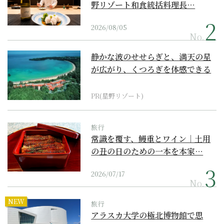
野リゾート和食統括料理長…
2026/08/05
No.
静かな波のせせらぎと、満天の星
が広がり、くつろぎを体感できる
『西表島ホテル by...
PR(星野リゾート)
旅行
常識を覆す、鰻重とワイン｜土用
の丑の日のための一本を本家…
2026/07/17
No.
NEW
旅行
アラスカ大学の極北博物館で思