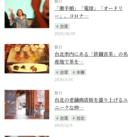
旅行
「激辛娘」「電球」「オードリ
ー」。コロナ…
台湾
2020/10/19
旅行
台北市内にある「鉄観音茶」の名
産地で茶を…
台湾
木柵
2020/1/14
旅行
台北の老舗商店街を盛り上げるユ
ニークな仲…
台湾
台北
2019/11/9