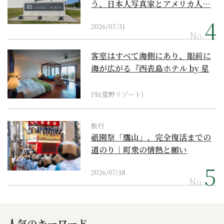
う、日本人写真家とアメリカ人…
2026/07/31
No.
客室はすべて海側にあり、眼前に
海が広がる『西表島ホテル by 星
野リゾート』
PR(星野リゾート)
旅行
祇園祭「鷹山」、完全復活までの
道のり｜町衆の情熱と願い
2026/07/18
No.
人気のキーワード