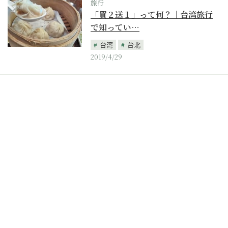
旅行
「買２送１」って何？｜台湾旅行
で知ってい…
台湾
台北
2019/4/29