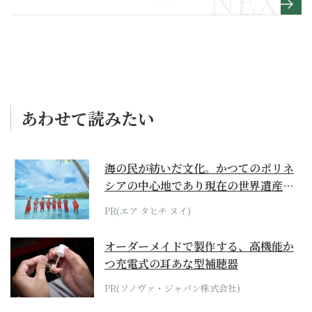
しでは生きていけない
あわせて読みたい
海の民が紡いだ文化。かつてのポリネ
シアの中心地であり現在の世界遺産か
らみえてくる...
PR(エア タヒチ ヌイ)
オーダーメイドで製作する、高機能か
つ充電式の耳あな型補聴器
PR(ソノヴァ・ジャパン株式会社)