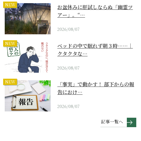
NEW
お盆休みに肝試しならぬ「幽霊ツ
アー」。“…
2026/08/07
NEW
ベッドの中で眠れず朝３時……｜
クタクタな…
2026/08/07
NEW
「事実」で動かす！ 部下からの報
告におけ…
2026/08/07
記事一覧へ