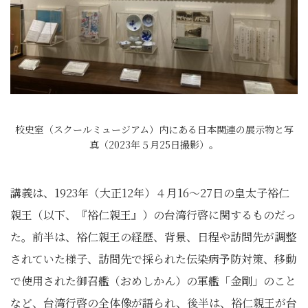
校史室（スクールミュージアム）内にある日本関連の展示物と写
真（2023年５月25日撮影）。
講義は、1923年（大正12年）４月16〜27日の皇太子裕仁
親王（以下、『裕仁親王』）の台湾行啓に関するものだっ
た。前半は、裕仁親王の経歴、背景、日程や訪問先が調整
されていた様子、訪問先で採られた伝染病予防対策、移動
で使用された御召艦（おめしかん）の軍艦「金剛」のこと
など、台湾行啓の全体像が語られ、後半は、裕仁親王が台