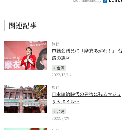
Recommended by
関連記事
旅行
市議会議員に「摩衣あがれ！」 台
湾の選挙…
台湾
2022/12/16
旅行
日本統治時代の建物に残るマジョ
リカタイル…
台湾
2022/7/29