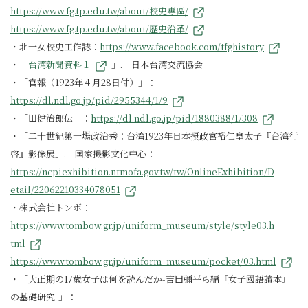
https://www.fg.tp.edu.tw/about/校史專區/
https://www.fg.tp.edu.tw/about/歷史沿革/
・北一女校史工作誌：
https://www.facebook.com/tfghistory
・「
台湾新聞資料１
」. 日本台湾交流協会
・「官報（1923年４月28日付）」：
https://dl.ndl.go.jp/pid/2955344/1/9
・「田健治郎伝」：
https://dl.ndl.go.jp/pid/1880388/1/308
・「二十世紀第一場政治秀：台湾1923年日本摂政宮裕仁皇太子『台湾行
啓』影像展」. 国家撮影文化中心：
https://ncpiexhibition.ntmofa.gov.tw/tw/OnlineExhibition/D
etail/22062210334078051
・株式会社トンボ：
https://www.tombow.gr.jp/uniform_museum/style/style03.h
tml
https://www.tombow.gr.jp/uniform_museum/pocket/03.html
・「大正期の17歳女子は何を読んだか-吉田彌平ら編『女子國語讀本』
の基礎研究-」：