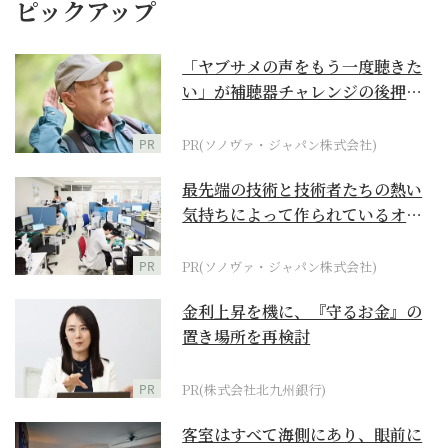
ピックアップ
「ヤブサメの声をもう一度聴きた
い」が補聴器チャレンジの後押し
に
PR
PR(ソノヴァ・ジャパン株式会社)
最先端の技術と技術者たちの熱い
気持ちによって作られているオー
ダーメイド補聴器
PR
PR(ソノヴァ・ジャパン株式会社)
金利上昇を機に、『守るお金』の
置き場所を再検討
PR
PR(株式会社北九州銀行)
客室はすべて海側にあり、眼前に