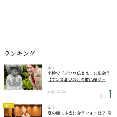
ランキング
旅行
小樽で「アフロ仏さま」に出会う
【アンヌ遙香の北海道仏像ワ…
2026/07/26
No.
NEW
旅行
夏の鱧に本当に合うワインは？ 星