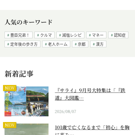
人気のキーワード
豊臣兄弟！
クルマ
減塩レシピ
マネー
認知症
定年後の歩き方
老人ホーム
京都
漢方
新着記事
NEW
『サライ』9月号大特集は「『鉄
道』大図鑑…
2026/08/07
NEW
101歳で亡くなるまで「初心」を胸
に高み…