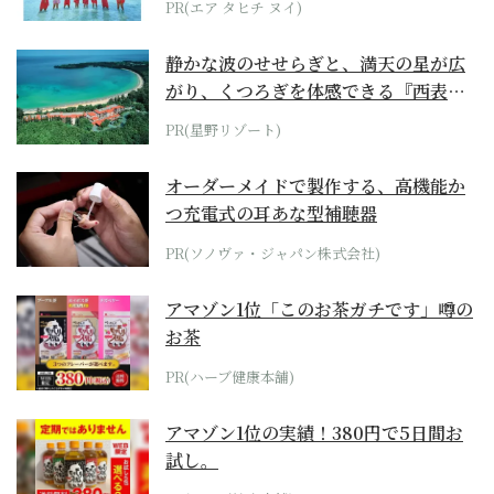
PR(エア タヒチ ヌイ)
静かな波のせせらぎと、満天の星が広
がり、くつろぎを体感できる『西表島
ホテル by...
PR(星野リゾート)
オーダーメイドで製作する、高機能か
つ充電式の耳あな型補聴器
PR(ソノヴァ・ジャパン株式会社)
アマゾン1位「このお茶ガチです」噂の
お茶
PR(ハーブ健康本舗)
アマゾン1位の実績！380円で5日間お
試し。