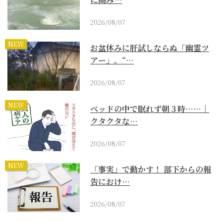
2026/08/07
NEW
お盆休みに肝試しならぬ「幽霊ツ
アー」。“…
2026/08/07
NEW
ベッドの中で眠れず朝３時……｜
クタクタな…
2026/08/07
NEW
「事実」で動かす！ 部下からの報
告におけ…
2026/08/07