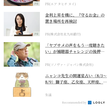
PR
PR(エア タヒチ ヌイ)
金利上昇を機に、『守るお金』の
置き場所を再検討
PR
PR(株式会社北九州銀行)
「ヤブサメの声をもう一度聴きた
い」が補聴器チャレンジの後押し
に
PR
PR(ソノヴァ・ジャパン株式会社)
ニャンコ先生の開運星占い（8/3～
8/9）獅子座、乙女座、天秤座、蠍
座編
生活
Recommended by