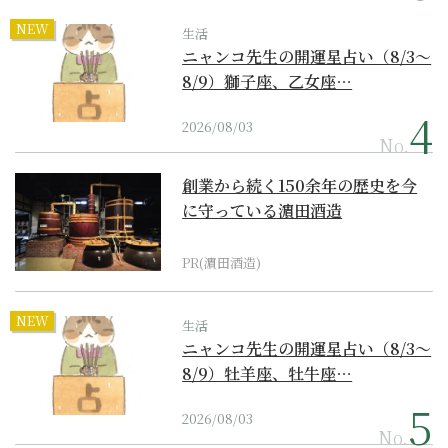
NEW
生活
ニャンコ先生の開運星占い（8/3～
8/9）獅子座、乙女座…
2026/08/03
No.
創業から続く150余年の歴史を今
に守っている濵田酒造
PR(濵田酒造)
NEW
生活
ニャンコ先生の開運星占い（8/3～
8/9）牡羊座、牡牛座…
2026/08/03
No.