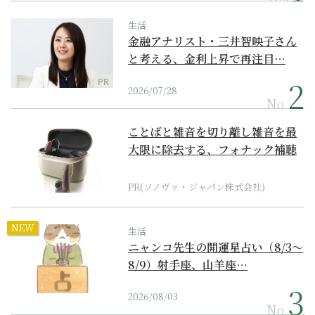
生活
金融アナリスト・三井智映子さん
と考える、金利上昇で再注目…
PR
2026/07/28
No.
ことばと雑音を切り離し雑音を最
大限に除去する、フォナック補聴
器の最上位モデル
PR(ソノヴァ・ジャパン株式会社)
NEW
生活
ニャンコ先生の開運星占い（8/3～
8/9）射手座、山羊座…
2026/08/03
No.