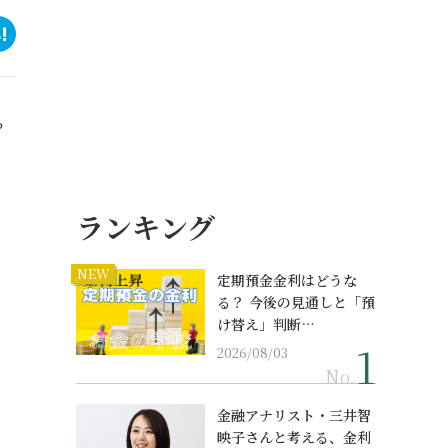
？
ランキング
NEW
定期預金金利はどうな
る？ 今後の見通しと「預
け替え」判断…
2026/08/03
No.
金融アナリスト・三井智
映子さんと考える、金利