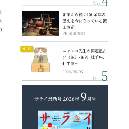
。
No.
さ
創業から続く150余年の
地
歴史を今に守っている濵
田酒造
無
PR(濵田酒造)
え
力
NEW
ニャンコ先生の開運星占
い（8/3～8/9）牡羊座、
牡牛座…
2026/08/03
No.
9
サライ最新号
2026年
月号