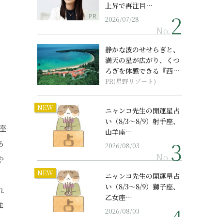
上昇で再注目…
PR
2026/07/28
No.
静かな波のせせらぎと、
満天の星が広がり、くつ
ろぎを体感できる『西表
島ホテル by...
PR(星野リゾート)
NEW
ニャンコ先生の開運星占
い（8/3～8/9）射手座、
座
山羊座…
あ
2026/08/03
No.
や
NEW
ニャンコ先生の開運星占
い（8/3～8/9）獅子座、
れ
乙女座…
進
2026/08/03