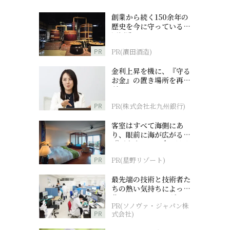
創業から続く150余年の
歴史を今に守っている濵
田酒造
PR
PR(濵田酒造)
金利上昇を機に、『守る
お金』の置き場所を再検
討
PR
PR(株式会社北九州銀行)
客室はすべて海側にあ
り、眼前に海が広がる
『西表島ホテル by 星野
リゾート』
PR
PR(星野リゾート)
最先端の技術と技術者た
ちの熱い気持ちによって
作られているオーダーメ
PR(ソノヴァ・ジャパン株
イド補聴器
PR
式会社)