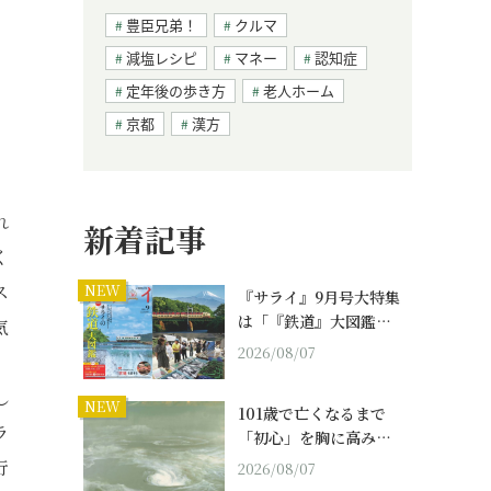
豊臣兄弟！
クルマ
減塩レシピ
マネー
認知症
定年後の歩き方
老人ホーム
京都
漢方
れ
新着記事
く
ス
NEW
『サライ』9月号大特集
は「『鉄道』大図鑑…
気
2026/08/07
、
し
NEW
101歳で亡くなるまで
ラ
「初心」を胸に高み…
行
2026/08/07