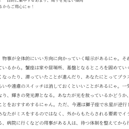
！ 目的に集中するあまり、周りを見ない傾向
るからご用心にゃ！
、物事が全体的にいい方向に向かっていく暗示があるにゃ。そ
ているから。蟹座は家や居場所、基盤となるところを固めてい
くなったり、滞っていたことが進んだり、あなたにとってプラ
らいや遠慮のスイッチは消しておくといいことがあるにゃ。一
なり、輝きの発光源となる。あなたが光を放っているかどうか
ことをおすすめするにゃん。ただ、今週は獅子座で水星が逆行
あなたがミスをするのではなく、外からもたらされる要素でイ
る、病院に行くなどの用事がある人は、待つ体制を整えてから