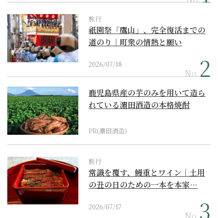
旅行
祇園祭「鷹山」、完全復活までの
道のり｜町衆の情熱と願い
2026/07/18
No.
鹿児島県産の芋のみを用いて造ら
れている濵田酒造の本格焼酎
PR(濵田酒造)
旅行
常識を覆す、鰻重とワイン｜土用
の丑の日のための一本を本家…
2026/07/17
No.