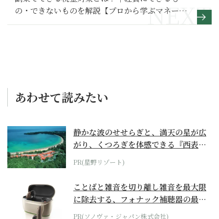
の・できないものを解説【プロから学ぶマネー講
座】
あわせて読みたい
静かな波のせせらぎと、満天の星が広
がり、くつろぎを体感できる『西表島
ホテル by...
PR(星野リゾート)
ことばと雑音を切り離し雑音を最大限
に除去する、フォナック補聴器の最上
位モデル
PR(ソノヴァ・ジャパン株式会社)