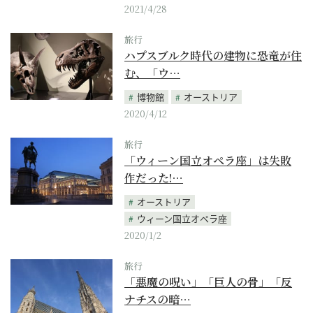
2021/4/28
旅行
ハプスブルク時代の建物に恐竜が住
む、「ウ…
博物館
オーストリア
2020/4/12
旅行
「ウィーン国立オペラ座」は失敗
作だった!…
オーストリア
ウィーン国立オペラ座
2020/1/2
旅行
「悪魔の呪い」「巨人の骨」「反
ナチスの暗…