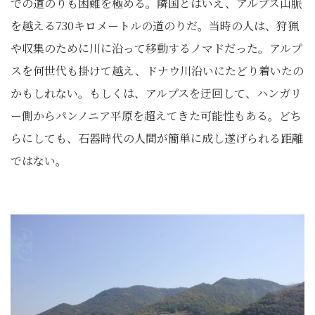
での道のりも困難を極める。隣国とはいえ、アルプス山脈
を越える730キロメートルの道のりだ。当時の人は、狩猟
や収集のために川に沿って移動するノマドだった。アルプ
スを何世代も掛けて越え、ドナウ川沿いにたどり着いたの
かもしれない。もしくは、アルプスを迂回して、ハンガリ
ー側からパンノニア平原を超えてきた可能性もある。どち
らにしても、石器時代の人間が簡単に成し遂げられる距離
ではない。