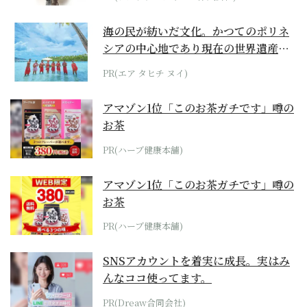
海の民が紡いだ文化。かつてのポリネ
シアの中心地であり現在の世界遺産か
らみえてくる...
PR(エア タヒチ ヌイ)
アマゾン1位「このお茶ガチです」噂の
お茶
PR(ハーブ健康本舗)
アマゾン1位「このお茶ガチです」噂の
お茶
PR(ハーブ健康本舗)
SNSアカウントを着実に成長。実はみ
んなココ使ってます。
PR(Dreaw合同会社)