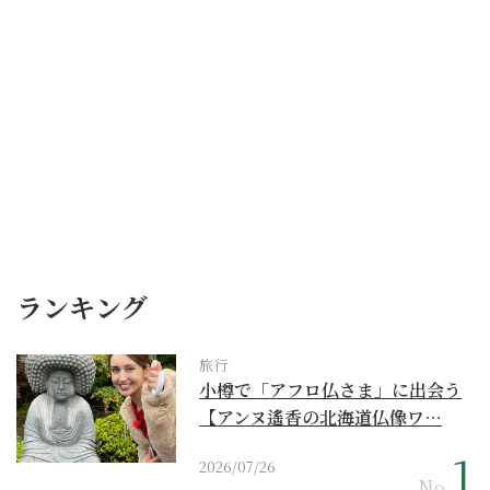
ランキング
旅行
小樽で「アフロ仏さま」に出会う
【アンヌ遙香の北海道仏像ワ…
2026/07/26
No.