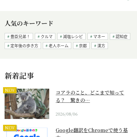
人気のキーワード
豊臣兄弟！
クルマ
減塩レシピ
マネー
認知症
定年後の歩き方
老人ホーム
京都
漢方
新着記事
NEW
コアラのこと、どこまで知って
る？ 驚きの…
2026/08/06
NEW
Google翻訳をChromeで使う基