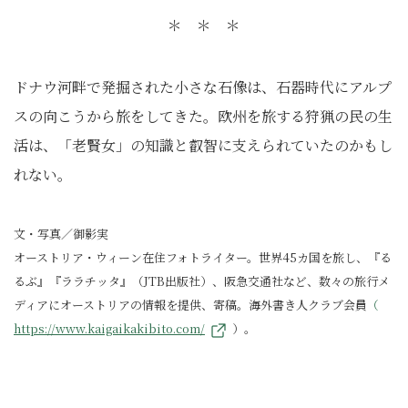
＊ ＊ ＊
ドナウ河畔で発掘された小さな石像は、石器時代にアルプ
スの向こうから旅をしてきた。欧州を旅する狩猟の民の生
活は、「老賢女」の知識と叡智に支えられていたのかもし
れない。
文・写真／御影実
オーストリア・ウィーン在住フォトライター。世界45カ国を旅し、『る
るぶ』『ララチッタ』（JTB出版社）、阪急交通社など、数々の旅行メ
ディアにオーストリアの情報を提供、寄稿。海外書き人クラブ会員
（
https://www.kaigaikakibito.com/
）。