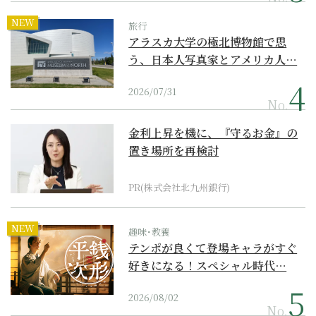
NEW
旅行
アラスカ大学の極北博物館で思
う、日本人写真家とアメリカ人…
2026/07/31
No.
金利上昇を機に、『守るお金』の
置き場所を再検討
PR(株式会社北九州銀行)
NEW
趣味･教養
テンポが良くて登場キャラがすぐ
好きになる！スペシャル時代…
2026/08/02
No.