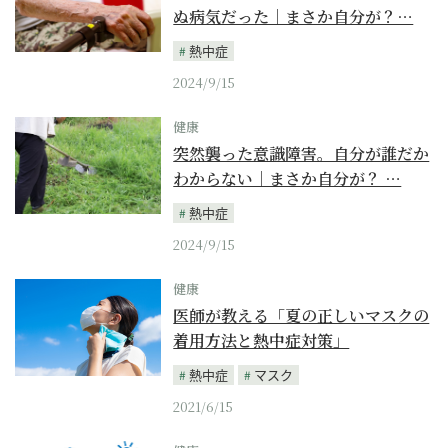
ぬ病気だった｜まさか自分が？…
熱中症
2024/9/15
健康
突然襲った意識障害。自分が誰だか
わからない｜まさか自分が？ …
熱中症
2024/9/15
健康
医師が教える「夏の正しいマスクの
着用方法と熱中症対策」
熱中症
マスク
2021/6/15