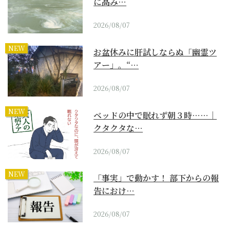
に高み…
2026/08/07
NEW
お盆休みに肝試しならぬ「幽霊ツ
アー」。“…
2026/08/07
NEW
ベッドの中で眠れず朝３時……｜
クタクタな…
2026/08/07
NEW
「事実」で動かす！ 部下からの報
告におけ…
2026/08/07