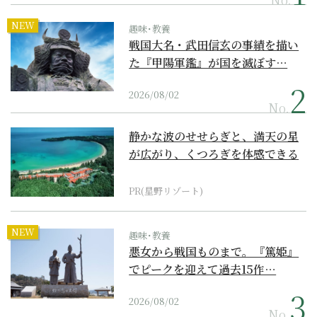
NEW
趣味･教養
戦国大名・武田信玄の事績を描い
た『甲陽軍鑑』が国を滅ぼす…
2026/08/02
No.
静かな波のせせらぎと、満天の星
が広がり、くつろぎを体感できる
『西表島ホテル by...
PR(星野リゾート)
NEW
趣味･教養
悪女から戦国ものまで。『篤姫』
でピークを迎えて過去15作…
2026/08/02
No.