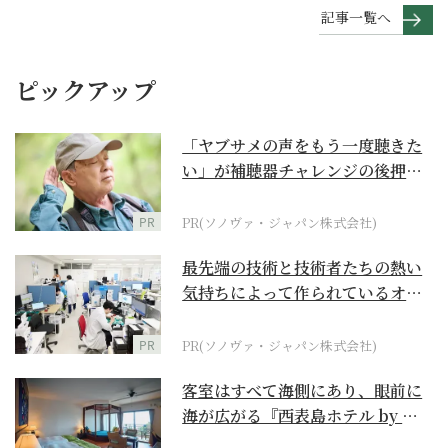
記事一覧へ
ピックアップ
「ヤブサメの声をもう一度聴きた
い」が補聴器チャレンジの後押し
に
PR
PR(ソノヴァ・ジャパン株式会社)
最先端の技術と技術者たちの熱い
気持ちによって作られているオー
ダーメイド補聴器
PR
PR(ソノヴァ・ジャパン株式会社)
客室はすべて海側にあり、眼前に
海が広がる『西表島ホテル by 星
野リゾート』