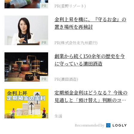
PR
PR(星野リゾート)
金利上昇を機に、『守るお金』の
置き場所を再検討
PR
PR(株式会社北九州銀行)
創業から続く150余年の歴史を今
に守っている濵田酒造
PR
PR(濵田酒造)
定期預金金利はどうなる？ 今後の
見通しと「預け替え」判断のコツ
【お金の学校】
生活
Recommended by