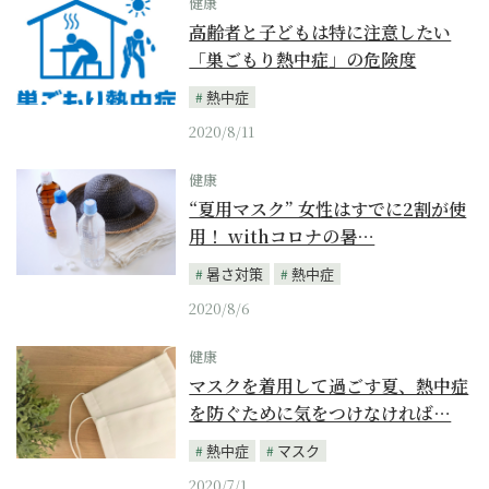
健康
高齢者と子どもは特に注意したい
「巣ごもり熱中症」の危険度
熱中症
2020/8/11
健康
“夏用マスク” 女性はすでに2割が使
用！ withコロナの暑…
暑さ対策
熱中症
2020/8/6
健康
マスクを着用して過ごす夏、熱中症
を防ぐために気をつけなければ…
熱中症
マスク
2020/7/1