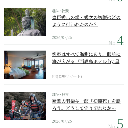
趣味･教養
豊臣秀吉の甥・秀次の切腹はどの
ように行われたのか？
2026/07/26
No.
客室はすべて海側にあり、眼前に
海が広がる『西表島ホテル by 星
野リゾート』
PR(星野リゾート)
趣味･教養
衝撃の羽柴与一郎「初陣死」を語
ろう。どうして守り切れなか…
2026/07/26
No.