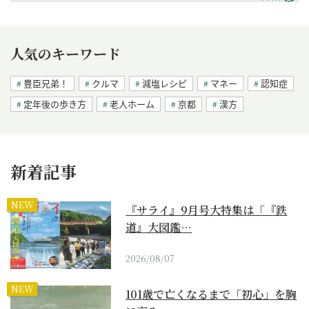
人気のキーワード
豊臣兄弟！
クルマ
減塩レシピ
マネー
認知症
定年後の歩き方
老人ホーム
京都
漢方
新着記事
NEW
『サライ』9月号大特集は「『鉄
道』大図鑑…
2026/08/07
NEW
101歳で亡くなるまで「初心」を胸