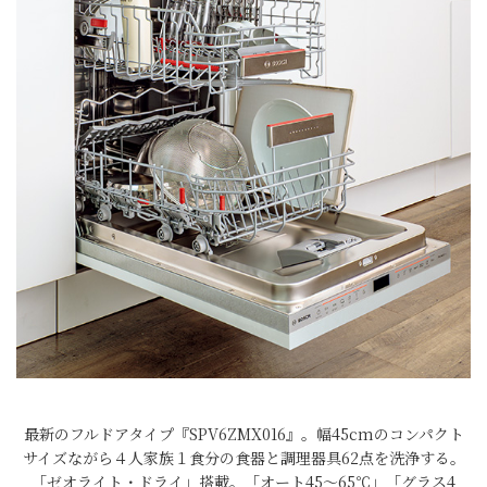
最新のフルドアタイプ『SPV6ZMX016』。幅45cmのコンパクト
サイズながら４人家族１食分の食器と調理器具62点を洗浄する。
「ゼオライト・ドライ」搭載。「オート45～65℃」「グラス4