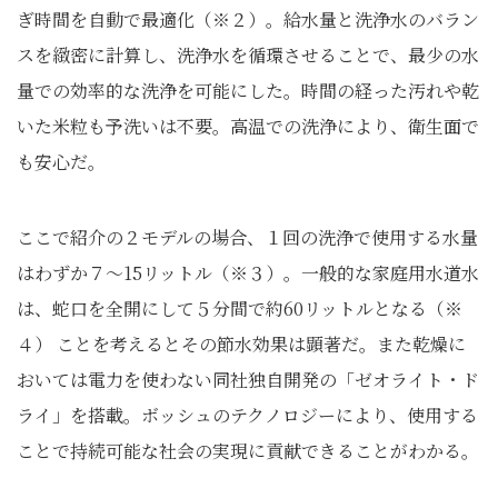
ぎ時間を自動で最適化（※２）。給水量と洗浄水のバラン
スを緻密に計算し、洗浄水を循環させることで、最少の水
量での効率的な洗浄を可能にした。時間の経った汚れや乾
いた米粒も予洗いは不要。高温での洗浄により、衛生面で
も安心だ。
ここで紹介の２モデルの場合、１回の洗浄で使用する水量
はわずか７～15リットル（※３）。一般的な家庭用水道水
は、蛇口を全開にして５分間で約60リットルとなる（※
４） ことを考えるとその節水効果は顕著だ。また乾燥に
おいては電力を使わない同社独自開発の「ゼオライト・ド
ライ」を搭載。ボッシュのテクノロジーにより、使用する
ことで持続可能な社会の実現に貢献できることがわかる。