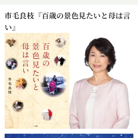
市毛良枝『百歳の景色見たいと母は言
い』