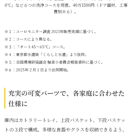
0℃」など６つの洗浄コースを用意。40万1500円（ドア面材、工事
費別※６）。
※１：ユーロモニター調査 2023年販売実績に基づく。
※２：コースにより異なる。
※３：「オート45～65℃」コース。
※４：東京都水道局「くらしと水道」より抜粋。
※５：全国環境研協議会 騒音小委員会報告資料に基づく。
※６：2025年２月１日より出荷開始。
充実の可変パーツで、各家庭に合わせた
仕様に
庫内はカトラリートレイ、上段バスケット、下段バスケッ
トの３段で構成。多様な食器やグラスを収納できるよう、