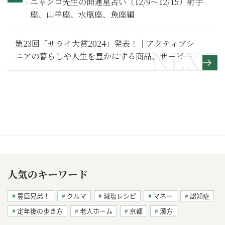
ニャンコ先生の開運星占い（12/9～12/15）射手
座、山羊座、水瓶座、魚座編
第23回「サライ大賞2024」発表！｜アクティブシ
ニアの暮らしや人生を豊かにする商品、サービス
を顕彰
人気のキーワード
豊臣兄弟！
クルマ
減塩レシピ
マネー
認知症
定年後の歩き方
老人ホーム
京都
漢方