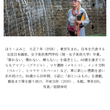
ほり・ふみこ 大正７年（1918）、東京生まれ。日本を代表する
女流日本画家。女子美術専門学校（現・女子美術大学）卒業。
「群れない、慣れない、頼らない」を信念とし、60歳を過ぎてか
らもアマゾン（ブラジル）、マヤ遺跡（メキシコ）、インカ文明
（ペルー）、ヒマラヤ（ネパール）など、常に新しい感動を追い
求め続けた。86歳から10年間、小誌に「命といふもの」を連載。
最後まで筆を握り続け、平成31年（2019）、永眠。享年100。
写真／岩間幸司