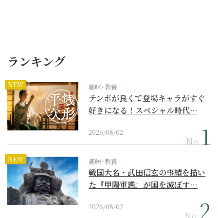
ランキング
NEW
趣味･教養
テンポが良くて登場キャラがすぐ
好きになる！スペシャル時代…
2026/08/02
No.
NEW
趣味･教養
戦国大名・武田信玄の事績を描い
た『甲陽軍鑑』が国を滅ぼす…
2026/08/02
No.