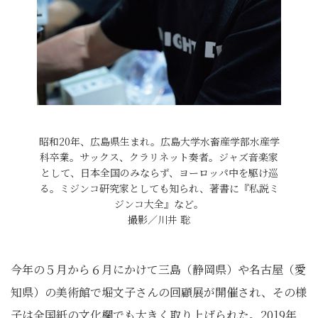
昭和20年、広島県生まれ。広島大学水畜産学部水産学
科卒業。サックス、クラリネット奏者。ジャズ音楽家
として、日本全国のみならず、ヨーロッパ中を駆け巡
る。ミジンコ研究家としても知られ、著書に『私説ミ
ジンコ大全』など。
撮影／川井 聡
今年の５月から６月にかけて三島（静岡県）や名古屋（愛
知県）の美術館で堀文子さんの回顧展が開催され、その様
子は全国紙の文化欄でも大きく取り上げられた。2019年