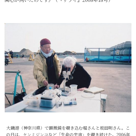
大磯港（神奈川県）で顕微鏡を覗き込む堀さんと坂田明さん。こ
の日は、ケンミジンコなど「生命の宇宙」を覗き続けた。2006年