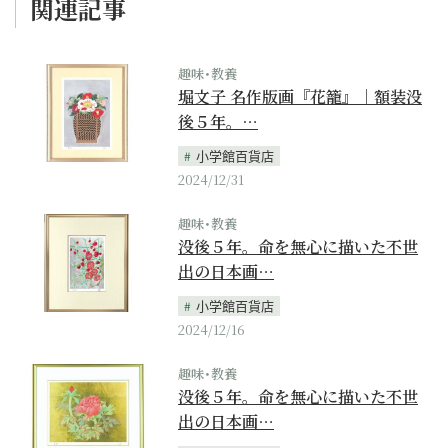
関連記事
趣味･教養
堀文子 名作版画『花籠』｜額装没
後５年。…
小学館百貨店
2024/12/31
趣味･教養
没後５年。命を無心に描いた不世
出の日本画…
小学館百貨店
2024/12/16
趣味･教養
没後５年。命を無心に描いた不世
出の日本画…