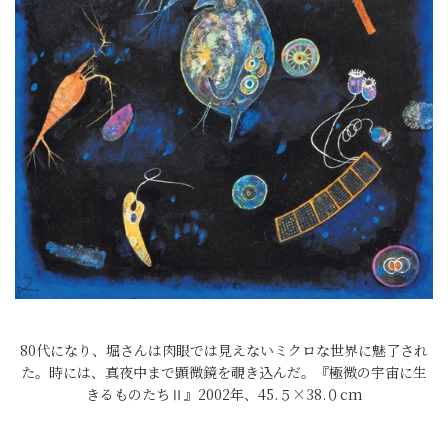
80代になり、堀さんは肉眼では見えないミクロな世界に魅了され
た。時には、真夜中まで顕微鏡を覗き込んだ。『極微の宇宙に生
きるものたちⅡ』2002年、45.５×38.０cm