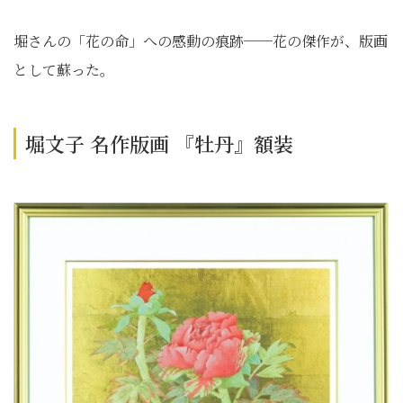
堀さんの「花の命」への感動の痕跡──花の傑作が、版画
として蘇った。
堀文子 名作版画 『牡丹』額装