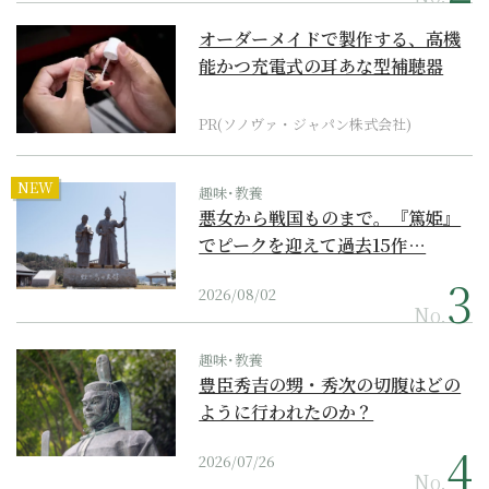
オーダーメイドで製作する、高機
能かつ充電式の耳あな型補聴器
PR(ソノヴァ・ジャパン株式会社)
NEW
趣味･教養
悪女から戦国ものまで。『篤姫』
でピークを迎えて過去15作…
2026/08/02
No.
趣味･教養
豊臣秀吉の甥・秀次の切腹はどの
ように行われたのか？
2026/07/26
No.