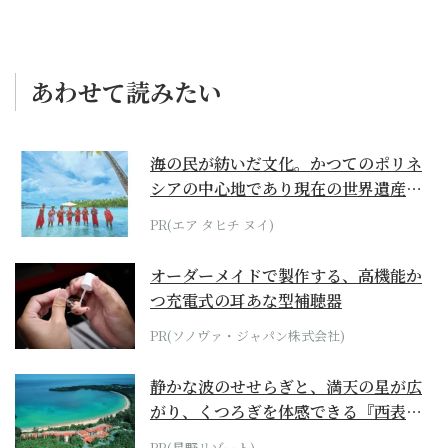
あわせて読みたい
海の民が紡いだ文化。かつてのポリネ
シアの中心地であり現在の世界遺産か
らみえてくる...
PR(エア タヒチ ヌイ)
オーダーメイドで製作する、高機能か
つ充電式の耳あな型補聴器
PR(ソノヴァ・ジャパン株式会社)
静かな波のせせらぎと、満天の星が広
がり、くつろぎを体感できる『西表島
ホテル by...
PR(星野リゾート)