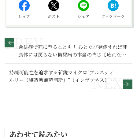
シェア
ポスト
シェア
ブックマーク
合併症で死に至ることも！ ひとたび発症すれば健
康体には戻らない糖尿病の本当の怖さ【疲れない
体をつくる最高の食事術】
持続可能性を追求する新鋭マイクロ“ブルスティ
ルリー（醸造所兼蒸溜所）”（インヴァネス）
【公共交通機関で簡単に行けるスコッチウイスキ
ー蒸溜所探訪記】4
あわせて読みたい