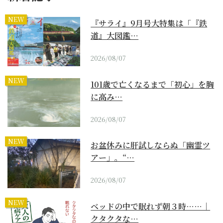
NEW
『サライ』9月号大特集は「『鉄
道』大図鑑…
2026/08/07
NEW
101歳で亡くなるまで「初心」を胸
に高み…
2026/08/07
NEW
お盆休みに肝試しならぬ「幽霊ツ
アー」。“…
2026/08/07
NEW
ベッドの中で眠れず朝３時……｜
クタクタな…