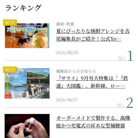
ランキング
NEW
趣味･教養
夏にぴったりな焼酎アレンジを吉
尾編集長がご紹介！公式Yo…
2026/08/05
No.
NEW
編集部からのお知らせ
『サライ』9月号大特集は「『鉄
道』大図鑑」。新幹線、ロー…
2026/08/07
No.
オーダーメイドで製作する、高機
能かつ充電式の耳あな型補聴器