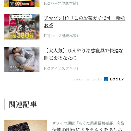
PR(ハーブ健康本舗)
アマゾン1位「このお茶ガチです」噂の
お茶
PR(ハーブ健康本舗)
【大人気】ひんやり冷感寝具で快適な
睡眠をあなたに。
PR(アイリスプラザ)
Recommended by
関連記事
サライの通販「らくだ屋通信販売部」商品
伝統の印伝にドラえもんをあしら