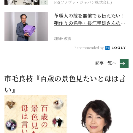
PR
PR(ソノヴァ・ジャパン株式会社)
革職人の技を無償でも伝えたい！
鞄作りの名手・長江幸雄さんの第
二の人生の挑戦
趣味･教養
Recommended by
記事一覧へ
市毛良枝『百歳の景色見たいと母は言
い』