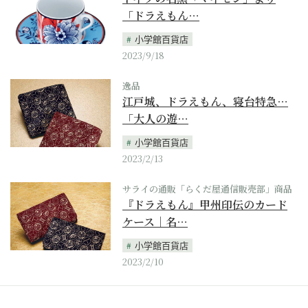
「ドラえもん…
小学館百貨店
2023/9/18
逸品
江戸城、ドラえもん、寝台特急…
「大人の遊…
小学館百貨店
2023/2/13
サライの通販「らくだ屋通信販売部」商品
『ドラえもん』甲州印伝のカード
ケース｜名…
小学館百貨店
2023/2/10