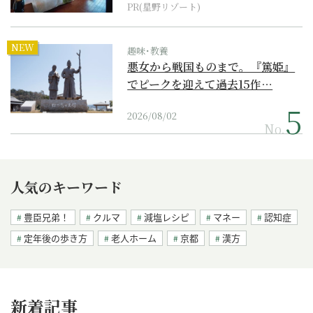
PR(星野リゾート)
NEW
趣味･教養
悪女から戦国ものまで。『篤姫』
でピークを迎えて過去15作…
2026/08/02
No.
人気のキーワード
豊臣兄弟！
クルマ
減塩レシピ
マネー
認知症
定年後の歩き方
老人ホーム
京都
漢方
新着記事