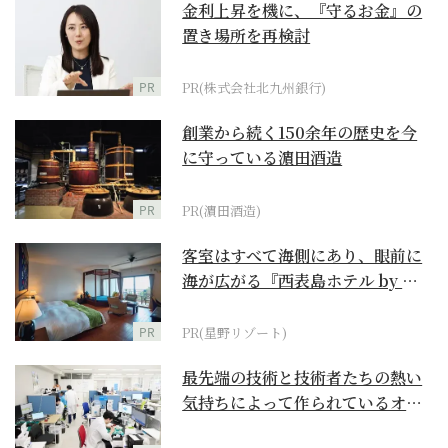
金利上昇を機に、『守るお金』の
置き場所を再検討
PR
PR(株式会社北九州銀行)
創業から続く150余年の歴史を今
に守っている濵田酒造
PR
PR(濵田酒造)
客室はすべて海側にあり、眼前に
海が広がる『西表島ホテル by 星
野リゾート』
PR
PR(星野リゾート)
最先端の技術と技術者たちの熱い
気持ちによって作られているオー
ダーメイド補聴器