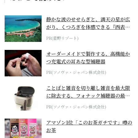
静かな波のせせらぎと、満天の星が広
がり、くつろぎを体感できる『西表島
ホテル by...
PR(星野リゾート)
オーダーメイドで製作する、高機能か
つ充電式の耳あな型補聴器
PR(ソノヴァ・ジャパン株式会社)
ことばと雑音を切り離し雑音を最大限
に除去する、フォナック補聴器の最上
位モデル
PR(ソノヴァ・ジャパン株式会社)
アマゾン1位「このお茶ガチです」噂の
お茶