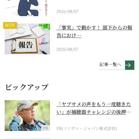
2026/08/07
NEW
「事実」で動かす！ 部下からの報
告におけ…
2026/08/07
記事一覧へ
ピックアップ
「ヤブサメの声をもう一度聴きた
い」が補聴器チャレンジの後押し
に
PR
PR(ソノヴァ・ジャパン株式会社)