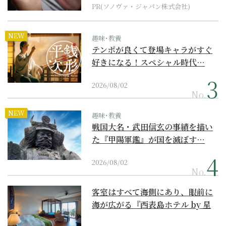
PR(ソノヴァ・ジャパン株式会社)
NEW
趣味･教養
テンポが良くて登場キャラがすぐ
好きになる！スペシャル時代…
2026/08/02
No.
NEW
趣味･教養
戦国大名・武田信玄の事績を描い
た『甲陽軍鑑』が国を滅ぼす…
2026/08/02
No.
客室はすべて海側にあり、眼前に
海が広がる『西表島ホテル by 星
野リゾート』