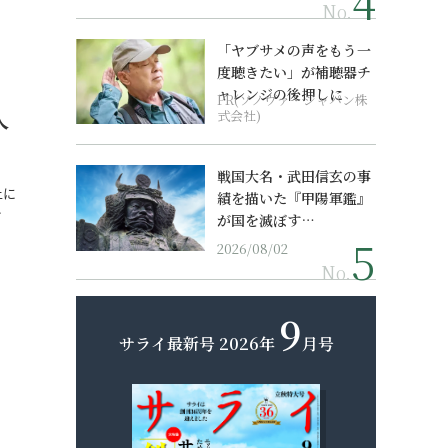
No.
「ヤブサメの声をもう一
度聴きたい」が補聴器チ
ャレンジの後押しに
PR(ソノヴァ・ジャパン株
人
式会社)
戦国大名・武田信玄の事
上に
績を描いた『甲陽軍鑑』
…
が国を滅ぼす…
2026/08/02
No.
9
サライ最新号
2026年
月号