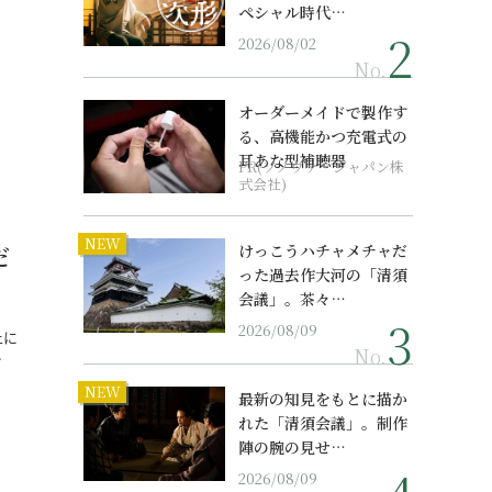
ペシャル時代…
2026/08/02
No.
オーダーメイドで製作す
る、高機能かつ充電式の
耳あな型補聴器
PR(ソノヴァ・ジャパン株
式会社)
NEW
だ
けっこうハチャメチャだ
った過去作大河の「清須
会議」。茶々…
2026/08/09
上に
No.
…
NEW
最新の知見をもとに描か
れた「清須会議」。制作
陣の腕の見せ…
2026/08/09