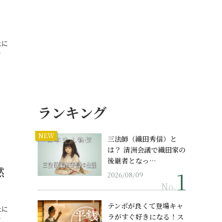
、
上に
…
ランキング
NEW
三法師（織田秀信）と
は？ 清洲会議で織田家の
後継者となっ…
黙
2026/08/09
No.
テンポが良くて登場キャ
上に
ラがすぐ好きになる！ス
…