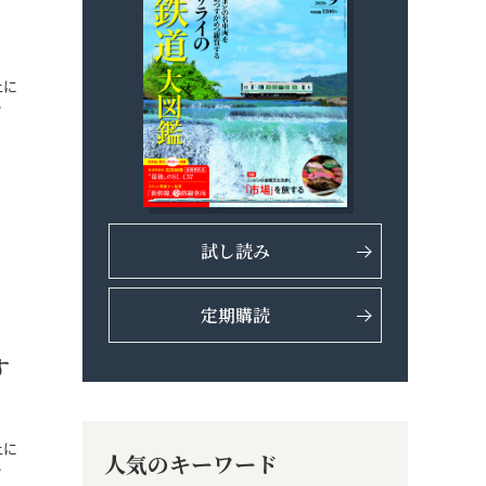
上に
…
試し読み
定期購読
す
上に
人気のキーワード
…