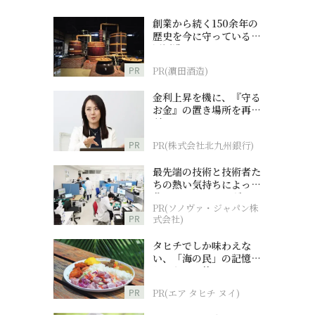
創業から続く150余年の
歴史を今に守っている濵
田酒造
PR
PR(濵田酒造)
金利上昇を機に、『守る
お金』の置き場所を再検
討
PR
PR(株式会社北九州銀行)
最先端の技術と技術者た
ちの熱い気持ちによって
作られているオーダーメ
PR(ソノヴァ・ジャパン株
イド補聴器
PR
式会社)
タヒチでしか味わえな
い、「海の民」の記憶へ
とつながる旅
PR
PR(エア タヒチ ヌイ)