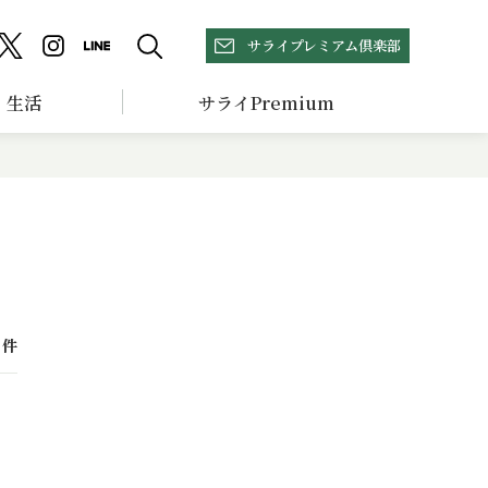
サライプレミアム倶楽部
生活
サライPremium
件