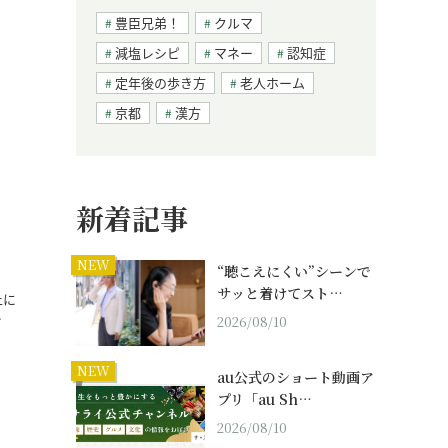
豊臣兄弟！
クルマ
減塩レシピ
マネー
認知症
定年後の歩き方
老人ホーム
京都
漢方
新着記事
NEW
“聴こえにくい”シーンで
サッと着けてスト…
上に
…
2026/08/10
NEW
au公式のショート動画ア
プリ「au Sh…
2026/08/10