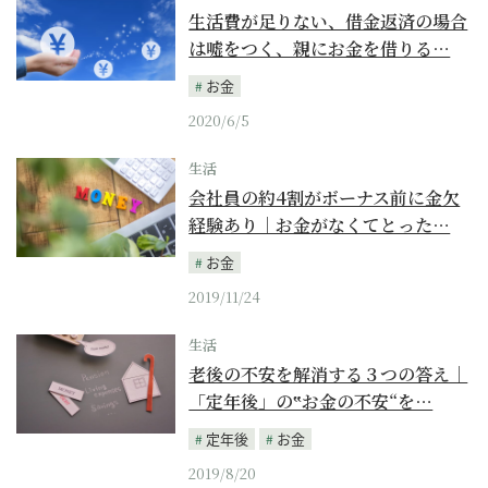
生活費が足りない、借金返済の場合
は嘘をつく、親にお金を借りる…
お金
2020/6/5
生活
会社員の約4割がボーナス前に金欠
経験あり｜お金がなくてとった…
お金
2019/11/24
生活
老後の不安を解消する３つの答え｜
「定年後」の‟お金の不安“を…
定年後
お金
2019/8/20