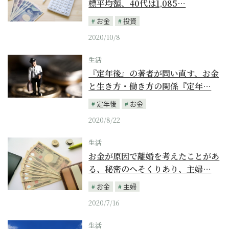
標平均額、40代は1,085…
お金
投資
2020/10/8
生活
『定年後』の著者が問い直す、お金
と生き方・働き方の関係『定年…
定年後
お金
2020/8/22
生活
お金が原因で離婚を考えたことがあ
る、秘密のへそくりあり、主婦…
お金
主婦
2020/7/16
生活