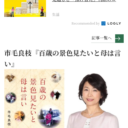
【お金の学校】
生活
Recommended by
記事一覧へ
市毛良枝『百歳の景色見たいと母は言
い』