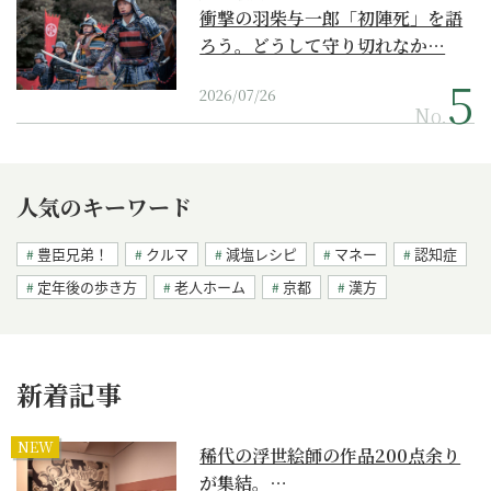
衝撃の羽柴与一郎「初陣死」を語
ろう。どうして守り切れなか…
2026/07/26
No.
人気のキーワード
豊臣兄弟！
クルマ
減塩レシピ
マネー
認知症
定年後の歩き方
老人ホーム
京都
漢方
新着記事
NEW
稀代の浮世絵師の作品200点余り
が集結。…