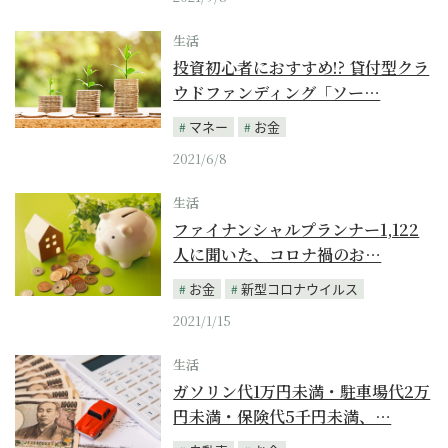
生活
投資初心者におすすめ!? 貸付型クラ
ウドファンディング「ソー…
マネー
お金
2021/6/8
生活
ファイナンシャルプランナー1,122
人に聞いた、コロナ禍のお…
お金
新型コロナウイルス
2021/1/15
生活
ガソリン代1万円未満・駐車場代2万
円未満・保険代5千円未満、…