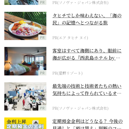
PR
PR(ソノヴァ・ジャパン株式会社)
タヒチでしか味わえない、「海の
民」の記憶へとつながる旅
PR
PR(エア タヒチ ヌイ)
客室はすべて海側にあり、眼前に
海が広がる『西表島ホテル by 星
野リゾート』
PR
PR(星野リゾート)
最先端の技術と技術者たちの熱い
気持ちによって作られているオー
ダーメイド補聴器
PR
PR(ソノヴァ・ジャパン株式会社)
定期預金金利はどうなる？ 今後の
見通しと「預け替え」判断のコツ