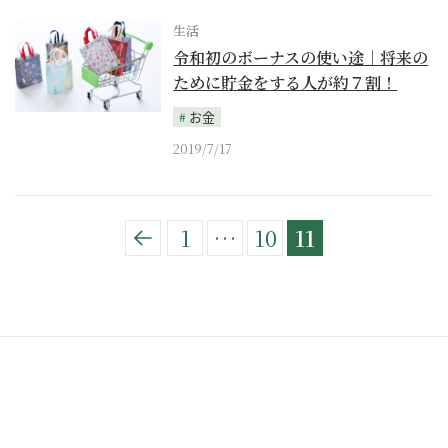
生活
令和初のボーナスの使い途｜将来の
ために貯金をする人が約７割！
お金
2019/7/17
1
…
10
11