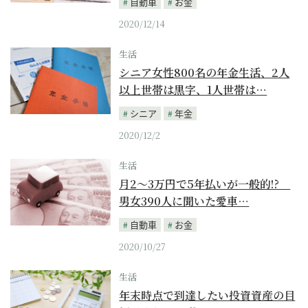
自動車
お金
2020/12/14
生活
シニア女性800名の年金生活、2人
以上世帯は黒字、1人世帯は…
シニア
年金
2020/12/2
生活
月2～3万円で5年払いが一般的!?
男女390人に聞いた愛車…
自動車
お金
2020/10/27
生活
年末時点で到達したい投資資産の目