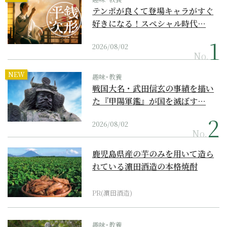
テンポが良くて登場キャラがすぐ
好きになる！スペシャル時代…
2026/08/02
No.
NEW
趣味･教養
戦国大名・武田信玄の事績を描い
た『甲陽軍鑑』が国を滅ぼす…
2026/08/02
No.
鹿児島県産の芋のみを用いて造ら
れている濵田酒造の本格焼酎
PR(濵田酒造)
趣味･教養