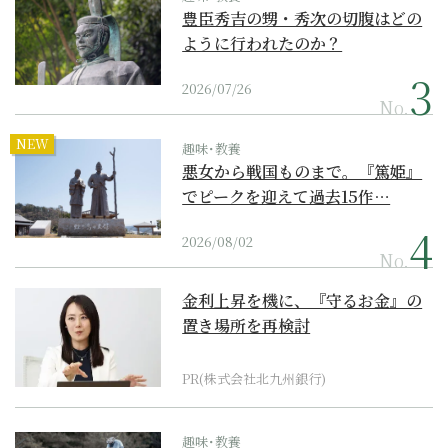
豊臣秀吉の甥・秀次の切腹はどの
ように行われたのか？
2026/07/26
No.
NEW
趣味･教養
悪女から戦国ものまで。『篤姫』
でピークを迎えて過去15作…
2026/08/02
No.
金利上昇を機に、『守るお金』の
置き場所を再検討
PR(株式会社北九州銀行)
趣味･教養