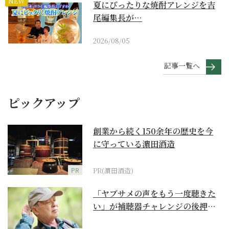
NEW
夏にぴったりな焼酎アレンジを吉
尾編集長が…
2026/08/05
記事一覧へ
ピックアップ
創業から続く150余年の歴史を今
に守っている濵田酒造
PR
PR(濵田酒造)
「ヤブサメの声をもう一度聴きた
い」が補聴器チャレンジの後押し
に