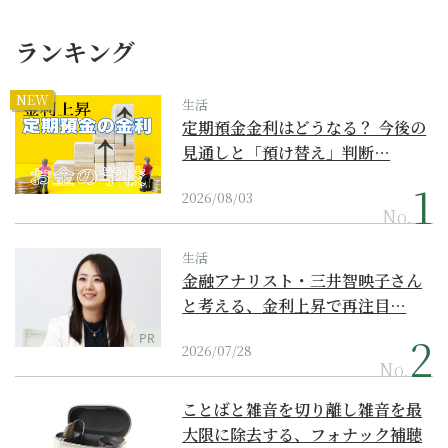
ランキング
NEW
生活
定期預金金利はどうなる？ 今後の
見通しと「預け替え」判断…
2026/08/03
No.
生活
金融アナリスト・三井智映子さん
と考える、金利上昇で再注目…
PR
2026/07/28
No.
ことばと雑音を切り離し雑音を最
大限に除去する、フォナック補聴