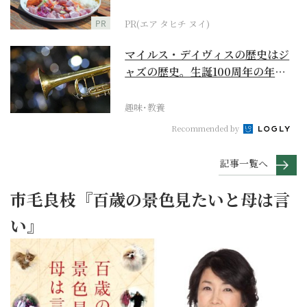
PR
PR(エア タヒチ ヌイ)
マイルス・デイヴィスの歴史はジ
ャズの歴史。生誕100周年の年に
再確認するべき多大...
趣味･教養
Recommended by
記事一覧へ
市毛良枝『百歳の景色見たいと母は言
い』