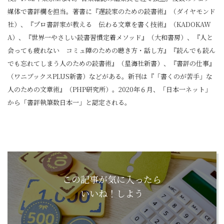
媒体で書評欄を担当。著書に『遅読家のための読書術』（ダイヤモンド
社）、『プロ書評家が教える 伝わる文章を書く技術』（KADOKAW
A）、『世界一やさしい読書習慣定着メソッド』（大和書房）、『人と
会っても疲れない コミュ障のための聴き方・話し方』『読んでも読ん
でも忘れてしまう人のための読書術』（星海社新書）、『書評の仕事』
（ワニブックスPLUS新書）などがある。新刊は『「書くのが苦手」な
人のための文章術』（PHP研究所）。2020年６月、「日本一ネット」
から「書評執筆数日本一」と認定される。
この記事が気に入ったら
いいね！しよう