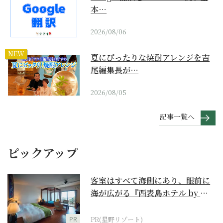
本…
2026/08/06
NEW
夏にぴったりな焼酎アレンジを吉
尾編集長が…
2026/08/05
記事一覧へ
ピックアップ
客室はすべて海側にあり、眼前に
海が広がる『西表島ホテル by 星
野リゾート』
PR
PR(星野リゾート)