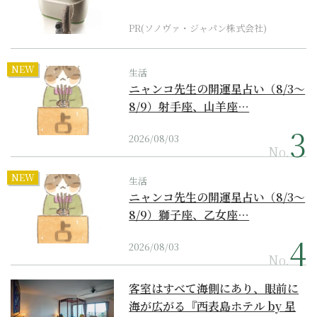
器の最上位モデル
PR(ソノヴァ・ジャパン株式会社)
NEW
生活
ニャンコ先生の開運星占い（8/3～
8/9）射手座、山羊座…
2026/08/03
No.
NEW
生活
ニャンコ先生の開運星占い（8/3～
8/9）獅子座、乙女座…
2026/08/03
No.
客室はすべて海側にあり、眼前に
海が広がる『西表島ホテル by 星