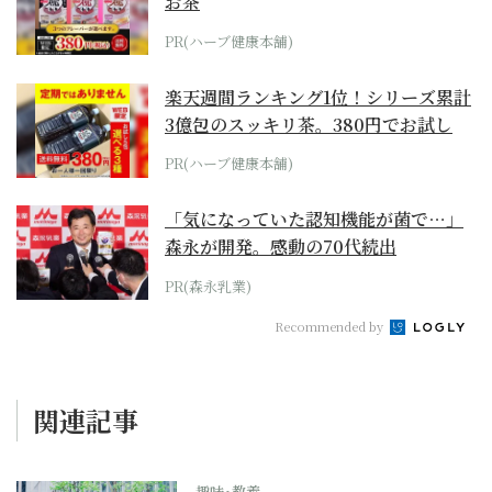
お茶
PR(ハーブ健康本舗)
楽天週間ランキング1位！シリーズ累計
3億包のスッキリ茶。380円でお試し
PR(ハーブ健康本舗)
「気になっていた認知機能が菌で…」
森永が開発。感動の70代続出
PR(森永乳業)
Recommended by
関連記事
趣味･教養