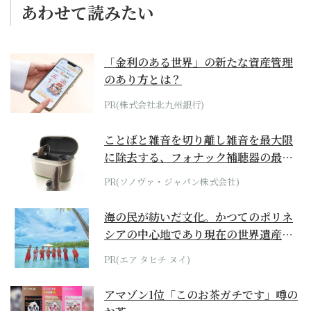
あわせて読みたい
「金利のある世界」の新たな資産管理
のあり方とは？
PR(株式会社北九州銀行)
ことばと雑音を切り離し雑音を最大限
に除去する、フォナック補聴器の最上
位モデル
PR(ソノヴァ・ジャパン株式会社)
海の民が紡いだ文化。かつてのポリネ
シアの中心地であり現在の世界遺産か
らみえてくる...
PR(エア タヒチ ヌイ)
アマゾン1位「このお茶ガチです」噂の