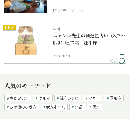
野リゾート』
PR(星野リゾート)
NEW
生活
ニャンコ先生の開運星占い（8/3～
8/9）牡羊座、牡牛座…
2026/08/03
No.
人気のキーワード
豊臣兄弟！
クルマ
減塩レシピ
マネー
認知症
定年後の歩き方
老人ホーム
京都
漢方