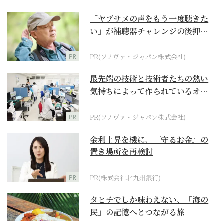
「ヤブサメの声をもう一度聴きた
い」が補聴器チャレンジの後押し
に
PR
PR(ソノヴァ・ジャパン株式会社)
最先端の技術と技術者たちの熱い
気持ちによって作られているオー
ダーメイド補聴器
PR
PR(ソノヴァ・ジャパン株式会社)
金利上昇を機に、『守るお金』の
置き場所を再検討
PR
PR(株式会社北九州銀行)
タヒチでしか味わえない、「海の
民」の記憶へとつながる旅