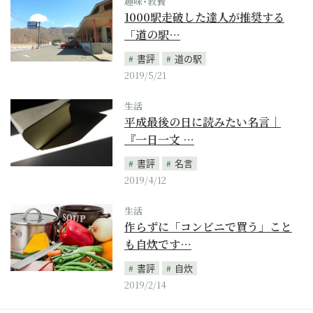
趣味･教養
1000駅走破した達人が推奨する
「道の駅…
書評
道の駅
2019/5/21
生活
平成最後の日に読みたい名言｜
『一日一文 …
書評
名言
2019/4/12
生活
作らずに「コンビニで買う」こと
も自炊です…
書評
自炊
2019/2/14