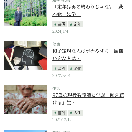
「定年は男の終わりじゃない」萩
本欽一に学…
書評
定年
2024/1/4
健康
杓子定規な人はボケやすく、臨機
応変な人は…
書評
老化
2022/8/14
生活
97歳の現役看護師に学ぶ「働き続
ける」生…
書評
人生
2021/12/19