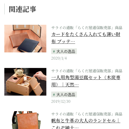
関連記事
サライの通販「らくだ屋通信販売部」商品
カードをたくさん入れても薄い財
布 ブッテ…
大人の逸品
2020/1/4
サライの通販「らくだ屋通信販売部」商品
一人用角型湯豆腐セット（木炭専
用）｜天然…
大人の逸品
2019/12/30
サライの通販「らくだ屋通信販売部」商品
帆布と牛革の大人のランドセル｜
これぞ紳士…