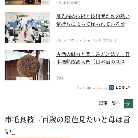
PR
PR(濵田酒造)
最先端の技術と技術者たちの熱い
気持ちによって作られているオー
ダーメイド補聴器
PR
PR(ソノヴァ・ジャパン株式会社)
古酒の魅力と楽しみ方とは？｜日
本酒熟成酒入門【日本酒のスス
メ】
美味
Recommended by
記事一覧へ
市毛良枝『百歳の景色見たいと母は言
い』