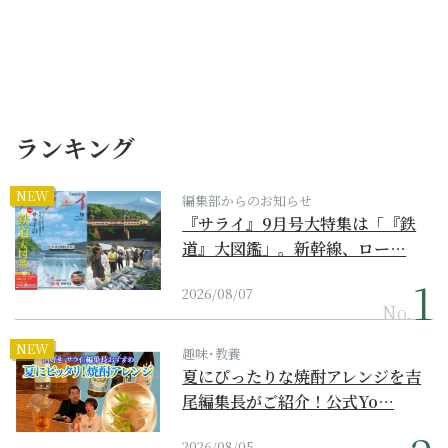
ランキング
NEW
編集部からのお知らせ
『サライ』9月号大特集は「『鉄
道』大図鑑」。新幹線、ロー…
2026/08/07
No.
NEW
趣味･教養
夏にぴったりな焼酎アレンジを吉
尾編集長がご紹介！公式Yo…
2026/08/05