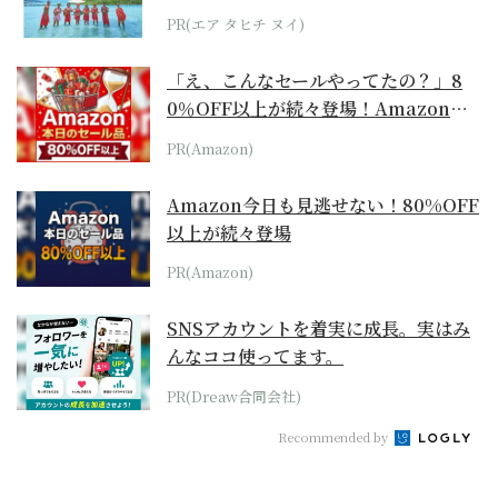
らみえてくる...
PR(エア タヒチ ヌイ)
「え、こんなセールやってたの？」8
0％OFF以上が続々登場！Amazonの
本気が...
PR(Amazon)
Amazon今日も見逃せない！80%OFF
以上が続々登場
PR(Amazon)
SNSアカウントを着実に成長。実はみ
んなココ使ってます。
PR(Dreaw合同会社)
Recommended by