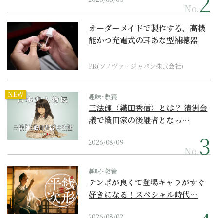
No.
オーダーメイドで製作する、高機
能かつ充電式の耳あな型補聴器
PR(ソノヴァ・ジャパン株式会社)
NEW
趣味･教養
三法師（織田秀信）とは？ 清洲会
議で織田家の後継者となっ…
2026/08/09
No.
趣味･教養
テンポが良くて登場キャラがすぐ
好きになる！スペシャル時代…
2026/08/02