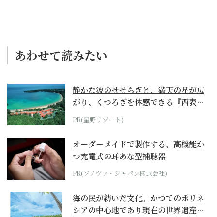
あわせて読みたい
静かな波のせせらぎと、満天の星が広
がり、くつろぎを体感できる『西表島
ホテル by...
PR(星野リゾート)
オーダーメイドで製作する、高機能か
つ充電式の耳あな型補聴器
PR(ソノヴァ・ジャパン株式会社)
海の民が紡いだ文化。かつてのポリネ
シアの中心地であり現在の世界遺産か