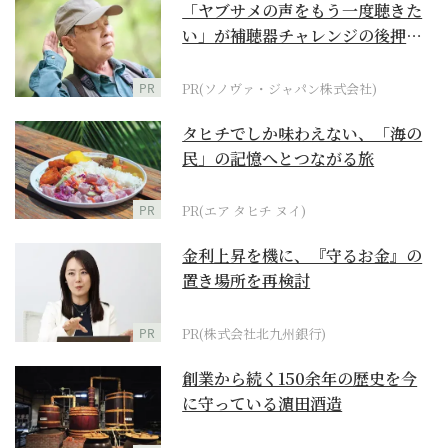
「ヤブサメの声をもう一度聴きた
い」が補聴器チャレンジの後押し
に
PR
PR(ソノヴァ・ジャパン株式会社)
タヒチでしか味わえない、「海の
民」の記憶へとつながる旅
PR
PR(エア タヒチ ヌイ)
金利上昇を機に、『守るお金』の
置き場所を再検討
PR
PR(株式会社北九州銀行)
創業から続く150余年の歴史を今
に守っている濵田酒造