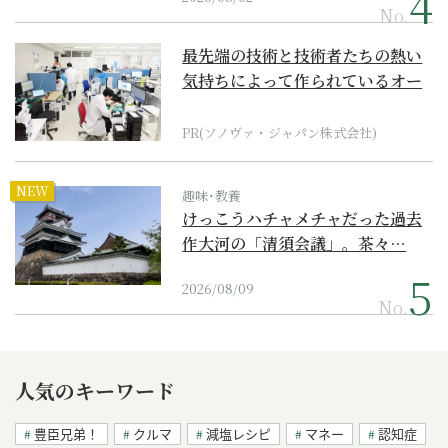
No.
最先端の技術と技術者たちの熱い
気持ちによって作られているオー
ダーメイド補聴器
PR(ソノヴァ・ジャパン株式会社)
NEW
趣味･教養
けっこうハチャメチャだった過去
作大河の「清須会議」。茶々…
2026/08/09
No.
人気のキーワード
豊臣兄弟！
クルマ
減塩レシピ
マネー
認知症