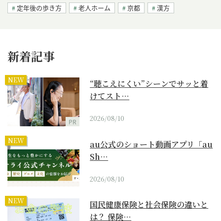
定年後の歩き方
老人ホーム
京都
漢方
新着記事
NEW
“聴こえにくい”シーンでサッと着
けてスト…
2026/08/10
PR
NEW
au公式のショート動画アプリ「au
Sh…
2026/08/10
NEW
国民健康保険と社会保険の違いと
は？ 保険…