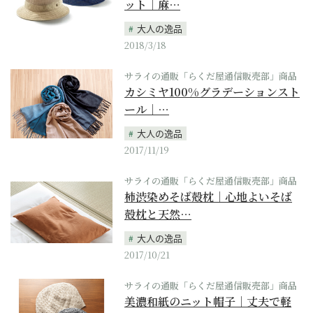
ット｜麻…
大人の逸品
2018/3/18
サライの通販「らくだ屋通信販売部」商品
カシミヤ100%グラデーションスト
ール｜…
大人の逸品
2017/11/19
サライの通販「らくだ屋通信販売部」商品
柿渋染めそば殻枕｜心地よいそば
殻枕と天然…
大人の逸品
2017/10/21
サライの通販「らくだ屋通信販売部」商品
美濃和紙のニット帽子｜丈夫で軽