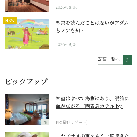
2026/08/06
NEW
聖書を読んだことはないがアダム
もノアも知…
2026/08/06
記事一覧へ
ピックアップ
客室はすべて海側にあり、眼前に
海が広がる『西表島ホテル by 星
野リゾート』
PR
PR(星野リゾート)
「ヤブサメの声をもう一度聴きた