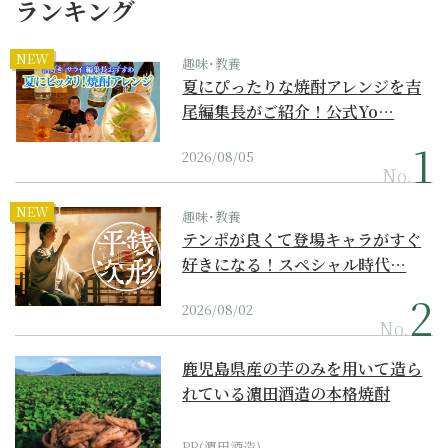
ランキング
NEW
趣味･教養
夏にぴったりな焼酎アレンジを吉
尾編集長がご紹介！公式Yo…
2026/08/05
No.
NEW
趣味･教養
テンポが良くて登場キャラがすぐ
好きになる！スペシャル時代…
2026/08/02
No.
鹿児島県産の芋のみを用いて造ら
れている濵田酒造の本格焼酎
PR(濵田酒造)