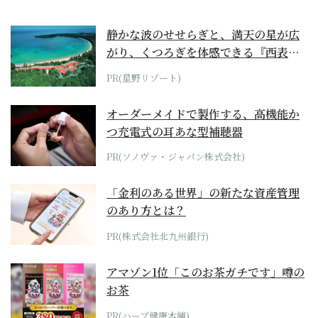
静かな波のせせらぎと、満天の星が広
がり、くつろぎを体感できる『西表島
ホテル by...
PR(星野リゾート)
オーダーメイドで製作する、高機能か
つ充電式の耳あな型補聴器
PR(ソノヴァ・ジャパン株式会社)
「金利のある世界」の新たな資産管理
のあり方とは？
PR(株式会社北九州銀行)
アマゾン1位「このお茶ガチです」噂の
お茶
PR(ハーブ健康本舗)