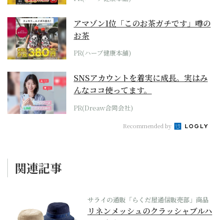
アマゾン1位「このお茶ガチです」噂の
お茶
PR(ハーブ健康本舗)
SNSアカウントを着実に成長。実はみ
んなココ使ってます。
PR(Dreaw合同会社)
Recommended by
関連記事
サライの通販「らくだ屋通信販売部」商品
リネンメッシュのクラッシャブルハ