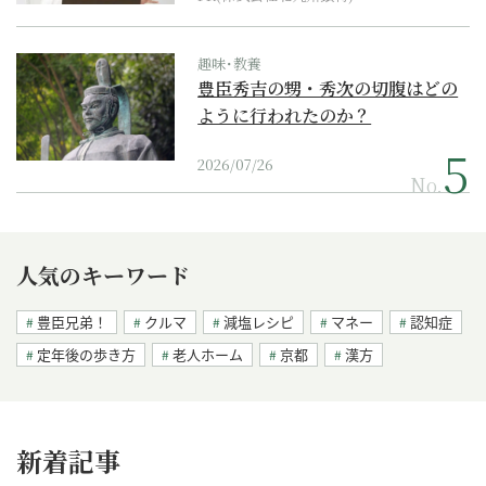
趣味･教養
豊臣秀吉の甥・秀次の切腹はどの
ように行われたのか？
2026/07/26
No.
人気のキーワード
豊臣兄弟！
クルマ
減塩レシピ
マネー
認知症
定年後の歩き方
老人ホーム
京都
漢方
新着記事