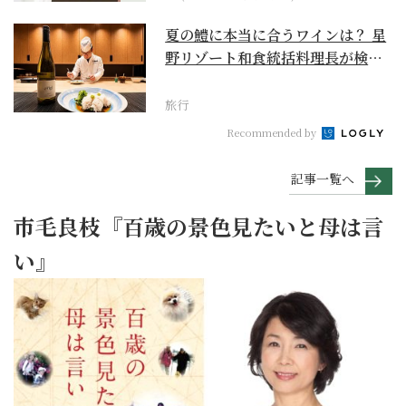
夏の鱧に本当に合うワインは？ 星
野リゾート和食統括料理長が検証
【ワイン×和食 至...
旅行
Recommended by
記事一覧へ
市毛良枝『百歳の景色見たいと母は言
い』