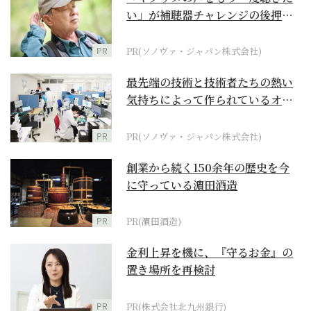
い」が補聴器チャレンジの後押し
に
PR
PR(ソノヴァ・ジャパン株式会社)
最先端の技術と技術者たちの熱い
気持ちによって作られているオー
ダーメイド補聴器
PR
PR(ソノヴァ・ジャパン株式会社)
創業から続く150余年の歴史を今
に守っている濵田酒造
PR
PR(濵田酒造)
金利上昇を機に、『守るお金』の
置き場所を再検討
PR
PR(株式会社北九州銀行)