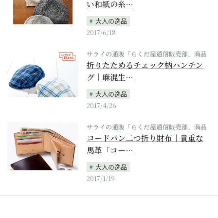
い和紙の糸…
大人の逸品
2017/6/18
サライの通販「らくだ屋通信販売部」商品
折りたためるチェック柄ハンチン
グ｜麻混生…
大人の逸品
2017/4/26
サライの通販「らくだ屋通信販売部」商品
コードバン二つ折り財布｜貴重な
馬革「コー…
大人の逸品
2017/1/19