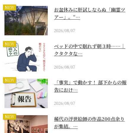
NEW
お盆休みに肝試しならぬ「幽霊ツ
アー」。“…
2026/08/07
NEW
ベッドの中で眠れず朝３時……｜
クタクタな…
2026/08/07
NEW
「事実」で動かす！ 部下からの報
告におけ…
2026/08/07
NEW
稀代の浮世絵師の作品200点余り
が集結。…