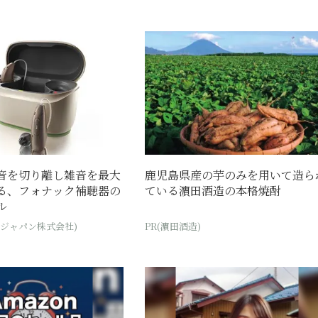
音を切り離し雑音を最大
鹿児島県産の芋のみを用いて造ら
る、フォナック補聴器の
ている濵田酒造の本格焼酎
ル
・ジャパン株式会社)
PR(濵田酒造)