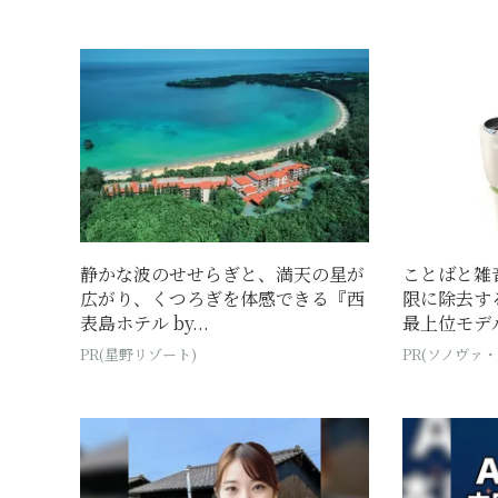
静かな波のせせらぎと、満天の星が
ことばと雑
広がり、くつろぎを体感できる『西
限に除去す
表島ホテル by...
最上位モデ
PR(星野リゾート)
PR(ソノヴァ