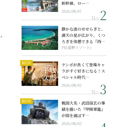
新幹線、ロー…
2026/08/07
No.
静かな波のせせらぎと、
く。
満天の星が広がり、くつ
ろぎを体感できる『西表
島ホテル by...
PR(星野リゾート)
NEW
テンポが良くて登場キャ
ラがすぐ好きになる！ス
ペシャル時代…
2026/08/02
No.
NEW
戦国大名・武田信玄の事
績を描いた『甲陽軍鑑』
が国を滅ぼす…
2026/08/02