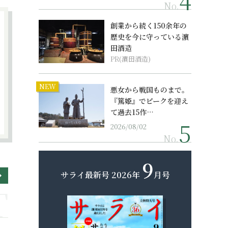
No.
創業から続く150余年の
歴史を今に守っている濵
田酒造
PR(濵田酒造)
NEW
悪女から戦国ものまで。
『篤姫』でピークを迎え
て過去15作…
2026/08/02
No.
9
サライ最新号
2026年
月号