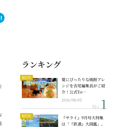
ランキング
NEW
夏にぴったりな焼酎アレ
を
ンジを吉尾編集長がご紹
介！公式Yo…
2026/08/05
No.
な
NEW
『サライ』9月号大特集
重
は「『鉄道』大図鑑」。