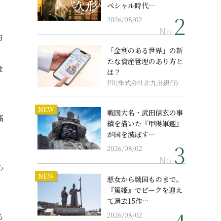
ペシャル時代…
2026/08/02
No.
約
「金利のある世界」の新
たな資産管理のあり方と
ま
は？
PR(株式会社北九州銀行)
。
NEW
戦国大名・武田信玄の事
高
績を描いた『甲陽軍鑑』
が国を滅ぼす…
2026/08/02
No.
心
NEW
悪女から戦国ものまで。
『篤姫』でピークを迎え
て過去15作…
2026/08/02
る