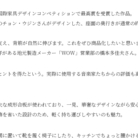
国際家具デザインコンペティションで最高賞を受賞した作品。
のチョン・ウジンさんがデザインした、座面の奥行きが通常の
支え、背筋が自然に伸びます。これをぜひ商品化したいと思い
評がある地元製造メーカー「WOW」営業部の橋本多佳夫さん
ヒントを得たという。実際に使用する音楽家たちからの評価も
夫な成形合板が使われており、一見、華奢なデザインながら安
飾を省いた設計のため、軽く持ち運びしやすいのも魅力。
関に置いて靴を履く椅子にしたり、キッチンでちょっと腰かけ