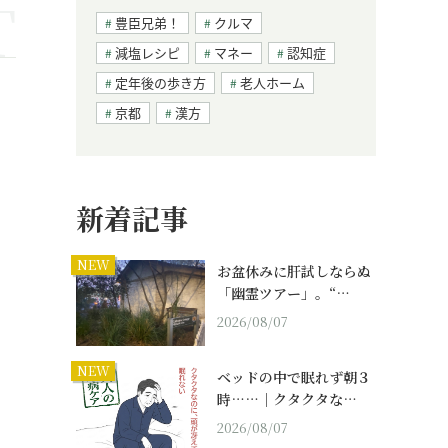
豊臣兄弟！
クルマ
減塩レシピ
マネー
認知症
定年後の歩き方
老人ホーム
京都
漢方
新着記事
NEW
お盆休みに肝試しならぬ
「幽霊ツアー」。“…
2026/08/07
NEW
ベッドの中で眠れず朝３
時……｜クタクタな…
2026/08/07