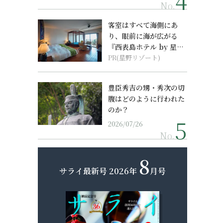
No.
客室はすべて海側にあ
り、眼前に海が広がる
『西表島ホテル by 星野
リゾート』
PR(星野リゾート)
豊臣秀吉の甥・秀次の切
腹はどのように行われた
のか？
2026/07/26
No.
8
サライ最新号
2026年
月号