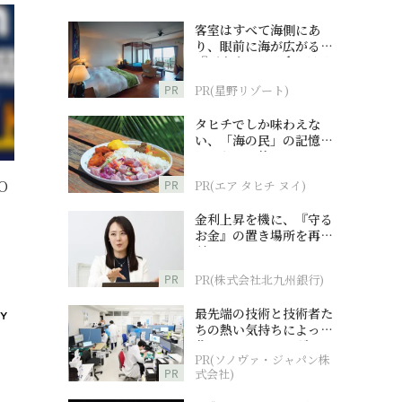
客室はすべて海側にあ
り、眼前に海が広がる
『西表島ホテル by 星野
リゾート』
PR
PR(星野リゾート)
タヒチでしか味わえな
い、「海の民」の記憶へ
とつながる旅
O
PR
PR(エア タヒチ ヌイ)
金利上昇を機に、『守る
お金』の置き場所を再検
討
PR
PR(株式会社北九州銀行)
最先端の技術と技術者た
ちの熱い気持ちによって
作られているオーダーメ
PR(ソノヴァ・ジャパン株
イド補聴器
PR
式会社)