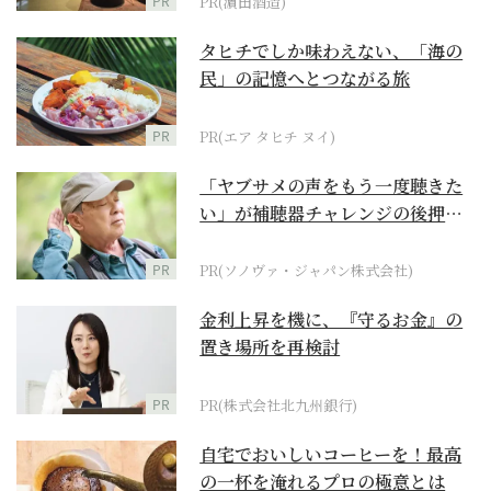
PR
PR(濵田酒造)
タヒチでしか味わえない、「海の
民」の記憶へとつながる旅
PR
PR(エア タヒチ ヌイ)
「ヤブサメの声をもう一度聴きた
い」が補聴器チャレンジの後押し
に
PR
PR(ソノヴァ・ジャパン株式会社)
金利上昇を機に、『守るお金』の
置き場所を再検討
PR
PR(株式会社北九州銀行)
自宅でおいしいコーヒーを！最高
の一杯を淹れるプロの極意とは