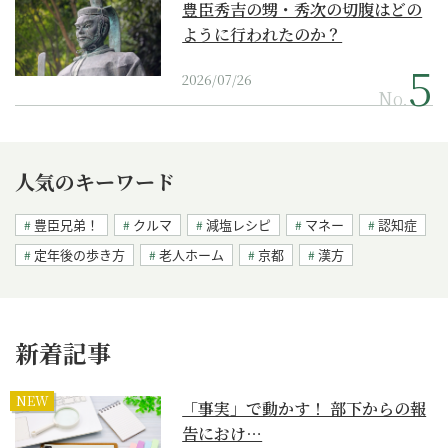
豊臣秀吉の甥・秀次の切腹はどの
ように行われたのか？
2026/07/26
No.
人気のキーワード
豊臣兄弟！
クルマ
減塩レシピ
マネー
認知症
定年後の歩き方
老人ホーム
京都
漢方
新着記事
NEW
「事実」で動かす！ 部下からの報
告におけ…