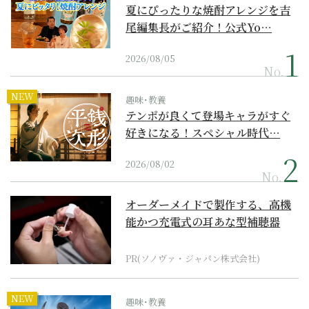
夏にぴったりな焼酎アレンジを吉
尾編集長がご紹介！公式Yo…
2026/08/05
No.
NEW
趣味･教養
テンポが良くて登場キャラがすぐ
好きになる！スペシャル時代…
2026/08/02
No.
オーダーメイドで製作する、高機
能かつ充電式の耳あな型補聴器
PR(ソノヴァ・ジャパン株式会社)
NEW
趣味･教養