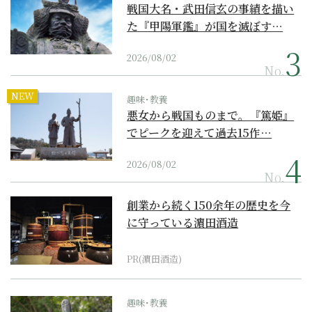
戦国大名・武田信玄の事績を描い
た『甲陽軍鑑』が国を滅ぼす…
2026/08/02
No.
NEW
趣味･教養
悪女から戦国ものまで。『篤姫』
でピークを迎えて過去15作…
2026/08/02
No.
創業から続く150余年の歴史を今
に守っている濵田酒造
PR(濵田酒造)
趣味･教養