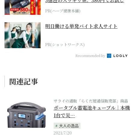
3億包のスッキリ茶。380円でお試し
PR(ハーブ健康本舗)
明日働ける単発バイト求人サイト
PR(ショットワークス)
Recommended by
関連記事
サライの通販「らくだ屋通信販売部」商品
ポータブル蓄電池キューブル｜本機
1台で災…
大人の逸品
2021/7/20