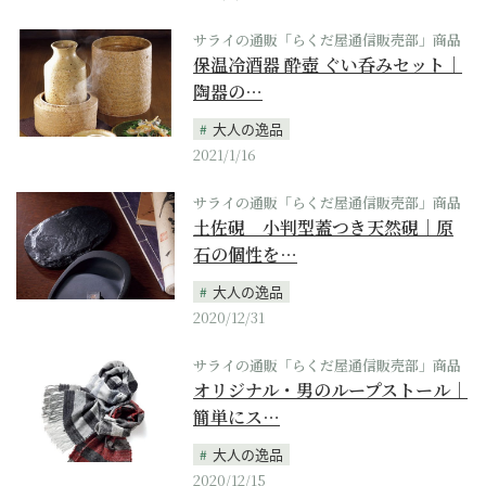
サライの通販「らくだ屋通信販売部」商品
保温冷酒器 酔壺 ぐい呑みセット｜
陶器の…
大人の逸品
2021/1/16
サライの通販「らくだ屋通信販売部」商品
土佐硯 小判型蓋つき天然硯｜原
石の個性を…
大人の逸品
2020/12/31
サライの通販「らくだ屋通信販売部」商品
オリジナル・男のループストール｜
簡単にス…
大人の逸品
2020/12/15