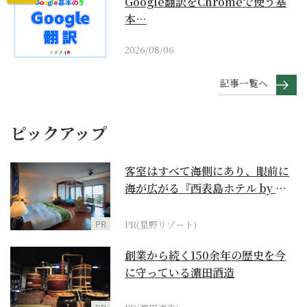
Google翻訳をChromeで使う基
本…
2026/08/06
記事一覧へ
ピックアップ
客室はすべて海側にあり、眼前に
海が広がる『西表島ホテル by 星
野リゾート』
PR
PR(星野リゾート)
創業から続く150余年の歴史を今
に守っている濵田酒造