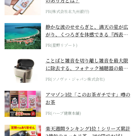
のあり方とは？
PR(株式会社北九州銀行)
静かな波のせせらぎと、満天の星が広
がり、くつろぎを体感できる『西表島
ホテル by...
PR(星野リゾート)
ことばと雑音を切り離し雑音を最大限
に除去する、フォナック補聴器の最上
位モデル
PR(ソノヴァ・ジャパン株式会社)
アマゾン1位「このお茶ガチです」噂の
お茶
PR(ハーブ健康本舗)
楽天週間ランキング1位！シリーズ累計