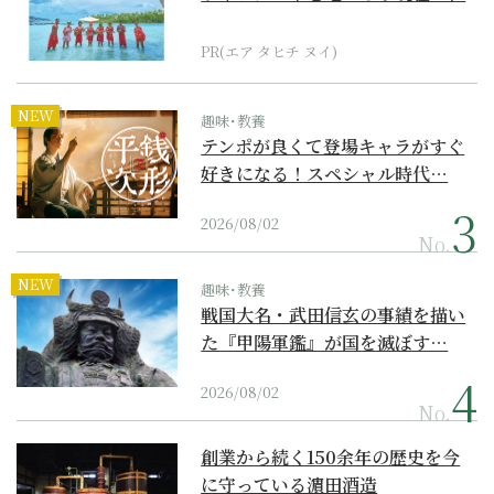
界遺産からみえてくる...
PR(エア タヒチ ヌイ)
NEW
趣味･教養
テンポが良くて登場キャラがすぐ
好きになる！スペシャル時代…
2026/08/02
No.
NEW
趣味･教養
戦国大名・武田信玄の事績を描い
た『甲陽軍鑑』が国を滅ぼす…
2026/08/02
No.
創業から続く150余年の歴史を今
に守っている濵田酒造