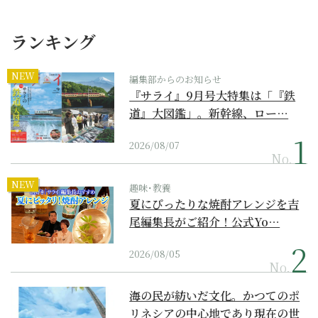
ランキング
NEW
編集部からのお知らせ
『サライ』9月号大特集は「『鉄
道』大図鑑」。新幹線、ロー…
2026/08/07
No.
NEW
趣味･教養
夏にぴったりな焼酎アレンジを吉
尾編集長がご紹介！公式Yo…
2026/08/05
No.
海の民が紡いだ文化。かつてのポ
リネシアの中心地であり現在の世