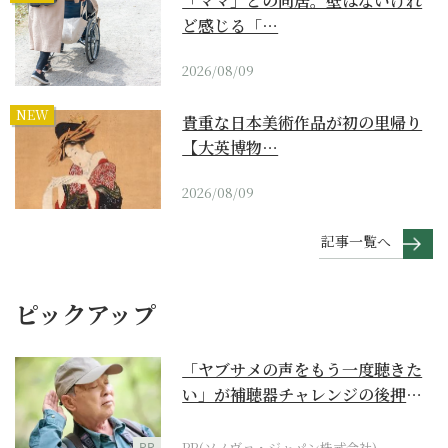
「ママ」との同居。壁はないけれ
ど感じる「…
2026/08/09
NEW
貴重な日本美術作品が初の里帰り
【大英博物…
2026/08/09
記事一覧へ
ピックアップ
「ヤブサメの声をもう一度聴きた
い」が補聴器チャレンジの後押し
に
PR
PR(ソノヴァ・ジャパン株式会社)