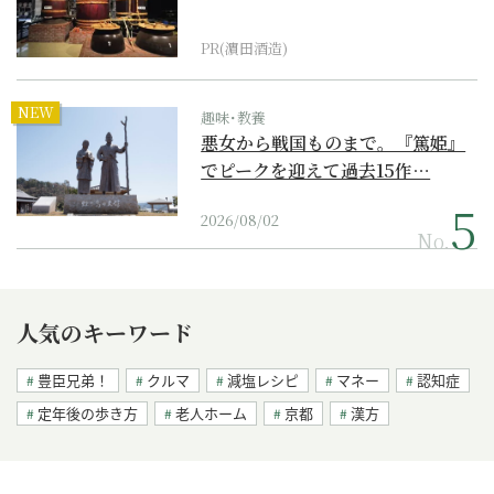
PR(濵田酒造)
NEW
趣味･教養
悪女から戦国ものまで。『篤姫』
でピークを迎えて過去15作…
2026/08/02
No.
人気のキーワード
豊臣兄弟！
クルマ
減塩レシピ
マネー
認知症
定年後の歩き方
老人ホーム
京都
漢方