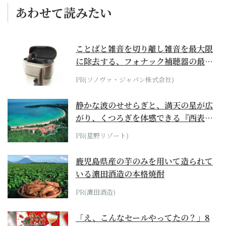
あわせて読みたい
ことばと雑音を切り離し雑音を最大限
に除去する、フォナック補聴器の最上
位モデル
PR(ソノヴァ・ジャパン株式会社)
静かな波のせせらぎと、満天の星が広
がり、くつろぎを体感できる『西表島
ホテル by...
PR(星野リゾート)
鹿児島県産の芋のみを用いて造られて
いる濵田酒造の本格焼酎
PR(濵田酒造)
「え、こんなセールやってたの？」8