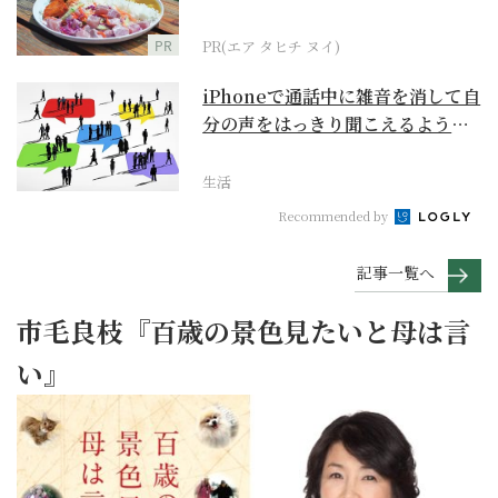
PR
PR(エア タヒチ ヌイ)
iPhoneで通話中に雑音を消して自
分の声をはっきり聞こえるように
するには？【ス...
生活
Recommended by
記事一覧へ
市毛良枝『百歳の景色見たいと母は言
い』