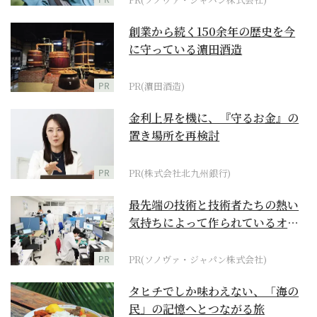
創業から続く150余年の歴史を今
に守っている濵田酒造
PR
PR(濵田酒造)
金利上昇を機に、『守るお金』の
置き場所を再検討
PR
PR(株式会社北九州銀行)
最先端の技術と技術者たちの熱い
気持ちによって作られているオー
ダーメイド補聴器
PR
PR(ソノヴァ・ジャパン株式会社)
タヒチでしか味わえない、「海の
民」の記憶へとつながる旅