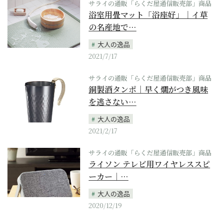
サライの通販「らくだ屋通信販売部」商品
浴室用畳マット「浴座好」｜イ草
の名産地で…
大人の逸品
2021/7/17
サライの通販「らくだ屋通信販売部」商品
銅製酒タンポ｜早く燗がつき風味
を逃さない…
大人の逸品
2021/2/17
サライの通販「らくだ屋通信販売部」商品
ライソン テレビ用ワイヤレススピ
ーカー｜…
大人の逸品
2020/12/19