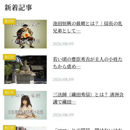
新着記事
NEW
池田恒興の最期とは？｜信長の乳
兄弟として…
2026/08/09
NEW
若い頃の豊臣秀吉が主人の小姓た
ちから虐め…
2026/08/09
NEW
三法師（織田秀信）とは？ 清洲会
議で織田…
2026/08/09
NEW