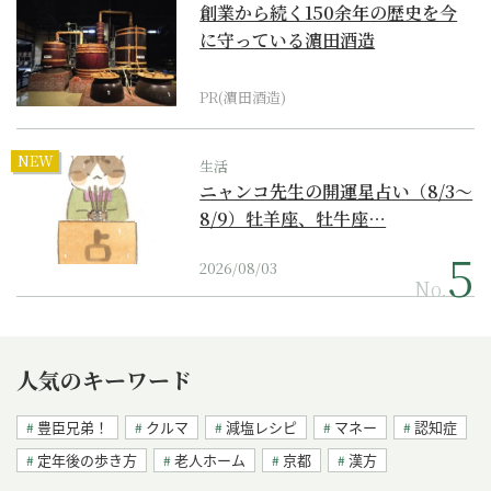
創業から続く150余年の歴史を今
に守っている濵田酒造
PR(濵田酒造)
NEW
生活
ニャンコ先生の開運星占い（8/3～
8/9）牡羊座、牡牛座…
2026/08/03
No.
人気のキーワード
豊臣兄弟！
クルマ
減塩レシピ
マネー
認知症
定年後の歩き方
老人ホーム
京都
漢方