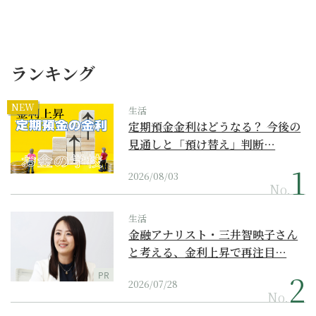
ランキング
NEW
生活
定期預金金利はどうなる？ 今後の
見通しと「預け替え」判断…
2026/08/03
No.
生活
金融アナリスト・三井智映子さん
と考える、金利上昇で再注目…
PR
2026/07/28
No.