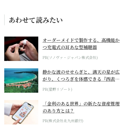
あわせて読みたい
オーダーメイドで製作する、高機能か
つ充電式の耳あな型補聴器
PR(ソノヴァ・ジャパン株式会社)
静かな波のせせらぎと、満天の星が広
がり、くつろぎを体感できる『西表島
ホテル by...
PR(星野リゾート)
「金利のある世界」の新たな資産管理
のあり方とは？
PR(株式会社北九州銀行)