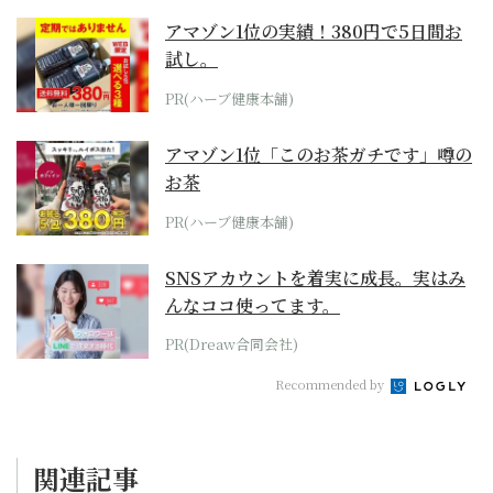
アマゾン1位の実績！380円で5日間お
試し。
PR(ハーブ健康本舗)
アマゾン1位「このお茶ガチです」噂の
お茶
PR(ハーブ健康本舗)
SNSアカウントを着実に成長。実はみ
んなココ使ってます。
PR(Dreaw合同会社)
Recommended by
関連記事