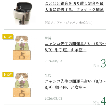
ことばと雑音を切り離し雑音を最
大限に除去する、フォナック補聴
器の最上位モデル
PR(ソノヴァ・ジャパン株式会社)
NEW
生活
ニャンコ先生の開運星占い（8/3～
8/9）射手座、山羊座…
2026/08/03
No.
NEW
生活
ニャンコ先生の開運星占い（8/3～
8/9）獅子座、乙女座…
2026/08/03
No.