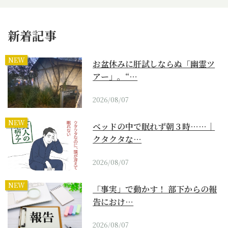
新着記事
NEW
お盆休みに肝試しならぬ「幽霊ツ
アー」。“…
2026/08/07
NEW
ベッドの中で眠れず朝３時……｜
クタクタな…
2026/08/07
NEW
「事実」で動かす！ 部下からの報
告におけ…
2026/08/07