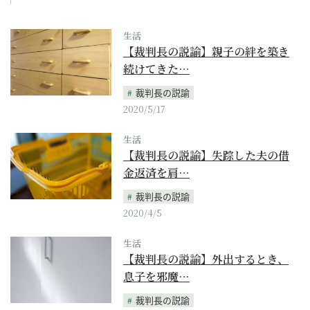
生活
【裁判長の説諭】親子の絆を築き
続けてきた…
裁判長の説諭
2020/5/17
生活
【裁判長の説諭】失踪した夫の借
金返済を肩…
裁判長の説諭
2020/4/5
生活
【裁判長の説諭】外出するとき、
息子を邪魔…
裁判長の説諭