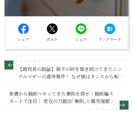
シェア
ポスト
シェア
ブックマーク
【裁判長の説諭】親子の絆を築き続けてきたシン
グルマザーの虐待事件！ なぜ娘はタンスから転げ
落ち、意識不明の重体に（前編）
美濃から越前へやってきた兼則を探せ｜越前編ス
タートで注目！ 実在の刀鍛冶｢兼則｣と最先端都市
｢一乗谷｣【麒麟がくる 満喫リポート】