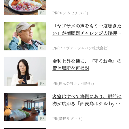
PR
PR(エア タヒチ ヌイ)
「ヤブサメの声をもう一度聴きた
い」が補聴器チャレンジの後押し
に
PR
PR(ソノヴァ・ジャパン株式会社)
金利上昇を機に、『守るお金』の
置き場所を再検討
PR
PR(株式会社北九州銀行)
客室はすべて海側にあり、眼前に
海が広がる『西表島ホテル by 星
野リゾート』
PR
PR(星野リゾート)