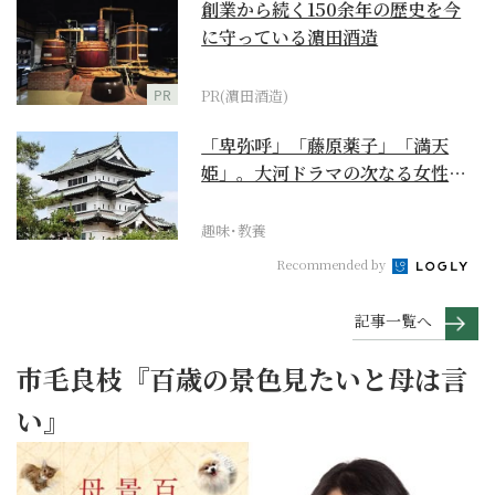
創業から続く150余年の歴史を今
に守っている濵田酒造
PR
PR(濵田酒造)
「卑弥呼」「藤原薬子」「満天
姫」。大河ドラマの次なる女性主
人公を勝手に考察【豊臣...
趣味･教養
Recommended by
記事一覧へ
市毛良枝『百歳の景色見たいと母は言
い』