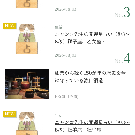
2026/08/03
No.
NEW
生活
ニャンコ先生の開運星占い（8/3～
8/9）獅子座、乙女座…
2026/08/03
No.
創業から続く150余年の歴史を今
に守っている濵田酒造
PR(濵田酒造)
NEW
生活
ニャンコ先生の開運星占い（8/3～
8/9）牡羊座、牡牛座…