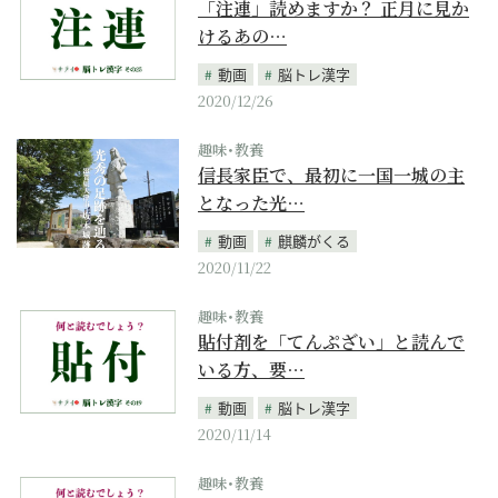
「注連」読めますか？ 正月に見か
けるあの…
動画
脳トレ漢字
2020/12/26
趣味･教養
信長家臣で、最初に一国一城の主
となった光…
動画
麒麟がくる
2020/11/22
趣味･教養
貼付剤を「てんぷざい」と読んで
いる方、要…
動画
脳トレ漢字
2020/11/14
趣味･教養