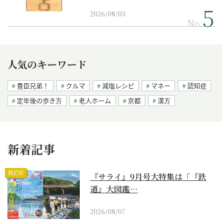
2026/08/03
No.
人気のキーワード
豊臣兄弟！
クルマ
減塩レシピ
マネー
認知症
定年後の歩き方
老人ホーム
京都
漢方
新着記事
NEW
『サライ』9月号大特集は「『鉄
道』大図鑑…
2026/08/07