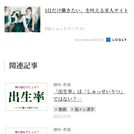
1日だけ働きたい、を叶える求人サイト
PR(ショットワークス)
Recommended by
関連記事
趣味･教養
「出生率」は「しゅっせいりつ」
ではない？…
動画
脳トレ漢字
2021/2/13
趣味･教養