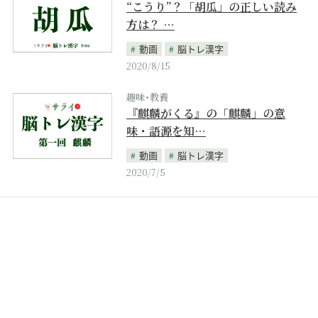
“こうり”？「胡瓜」の正しい読み
方は？ …
動画
脳トレ漢字
2020/8/15
趣味･教養
『麒麟がくる』の「麒麟」の意
味・語源を知…
動画
脳トレ漢字
2020/7/5