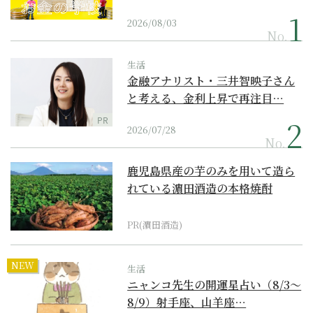
2026/08/03
No.
生活
金融アナリスト・三井智映子さん
と考える、金利上昇で再注目…
PR
2026/07/28
No.
鹿児島県産の芋のみを用いて造ら
れている濵田酒造の本格焼酎
PR(濵田酒造)
NEW
生活
ニャンコ先生の開運星占い（8/3～
8/9）射手座、山羊座…