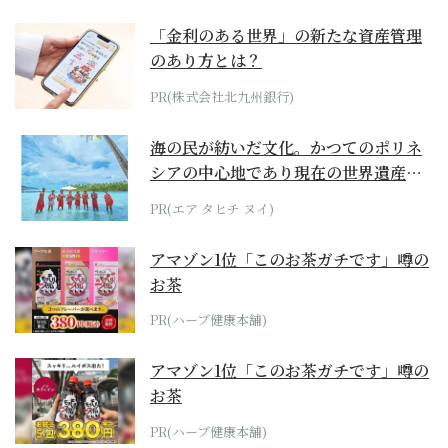
「金利のある世界」の新たな資産管理
のあり方とは？
PR(株式会社北九州銀行)
海の民が紡いだ文化。かつてのポリネ
シアの中心地であり現在の世界遺産か
らみえてくる...
PR(エア タヒチ ヌイ)
アマゾン1位「このお茶ガチです」噂の
お茶
PR(ハーブ健康本舗)
アマゾン1位「このお茶ガチです」噂の
お茶
PR(ハーブ健康本舗)